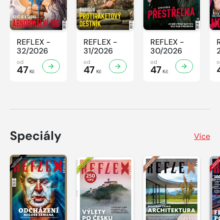
REFLEX -
REFLEX -
REFLEX -
32/2026
31/2026
30/2026
od
od
od
47
47
47
Kč
Kč
Kč
Speciály
Více