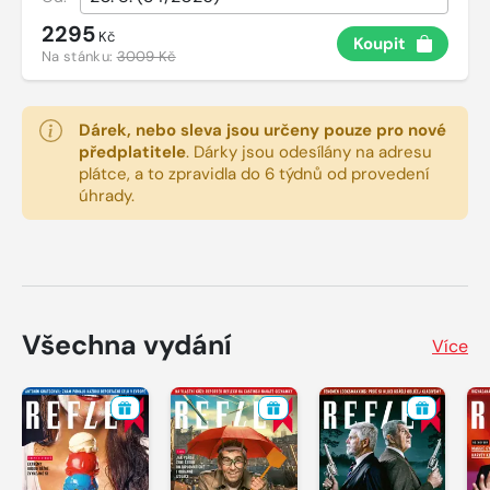
2295
Kč
Koupit
Na stánku:
3009 Kč
Dárek, nebo sleva jsou určeny pouze pro nové
předplatitele
.
Dárky jsou odesílány na adresu
plátce, a to zpravidla do 6 týdnů od provedení
úhrady.
Všechna vydání
Více