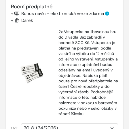
Roční předplatné
+
Bonus navíc - elektronická verze zdarma
?
+
Dárek
2x Vstupenka na libovolnou hru
do Divadla Bez zábradlí v
hodnotě 800 Kč. Vstupenka je
platná na představení podle
vlastního výběru do 12 měsíců
od jejího vystavení. Vstupenky a
informace o uplatnění budou
odeslány na email uvedený v
objednávce. Nabídka platí
pouze pro nové předplatitele na
území České republiky a do
vyčerpání zásob. Podrobnější
informace o této nabídce
naleznete v odkazu v barevném
boxu níže nebo v sekci otázky v
zápatí íKiosku.
Od: