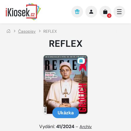
Přejít na hlavní obsah
0
Časopisy
REFLEX
REFLEX
Ukázka
Vydání:
41/2024
–
Archiv