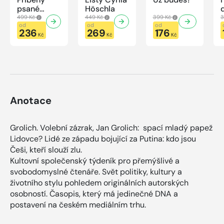
psané
Höschla
modrou
499 Kč
449 Kč
399 Kč
3
krví
od
od
od
236
269
176
Kč
Kč
Kč
Anotace
Grolich. Volební zázrak, Jan Grolich: spací mladý papež
Lidovce? Lidé ze západu bojující za Putina: kdo jsou
Češi, kteří slouží zlu.
Kultovní společenský týdeník pro přemýšlivé a
svobodomyslné čtenáře. Svět politiky, kultury a
životního stylu pohledem originálních autorských
osobností. Časopis, který má jedinečné DNA a
postavení na českém mediálním trhu.