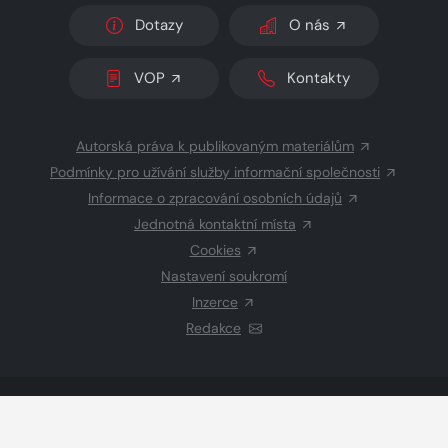
Dotazy
O nás
VOP
Kontakty
Autorská práva k publikovaným materiálům
Podmínky pro užívání služby informační společnosti
Informace o zpracování osobních údajů
Jednotná kontaktní místa
Cookies
Nastavení soukromí
Inzerce
Redakce
© 2026 Copyright
CZECH NEWS CENTER a.s.
a dodavatelé
obsahu
Vysázeno
Grand IT s.r.o.