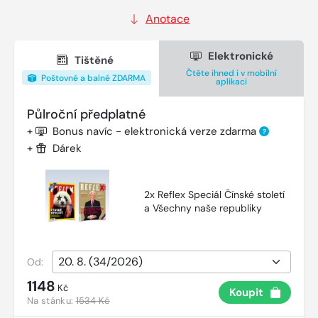
Anotace
Elektronické
Tištěné
Čtěte ihned i v mobilní
Poštovné a balné ZDARMA
aplikaci
Půlroční předplatné
+
Bonus navíc - elektronická verze zdarma
?
+
Dárek
2x Reflex Speciál Čínské století
a Všechny naše republiky
Od:
1148
Kč
Koupit
Na stánku:
1534 Kč