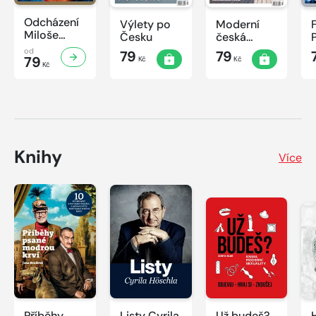
Odcházení
Výlety po
Moderní
Miloše
Česku
česká
Zemana
architektura
od
79
79
79
Kč
Kč
Kč
Knihy
Více
Příběhy
Listy Cyrila
Už budeš?