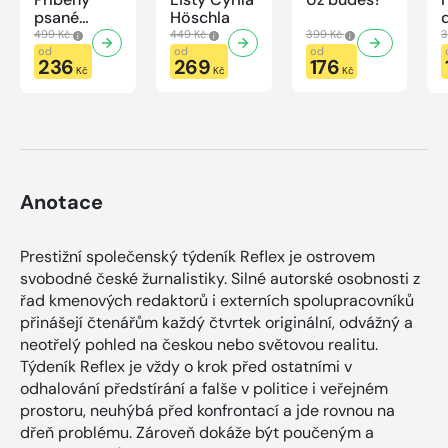
psané
Höschla
modrou
499 Kč
449 Kč
399 Kč
3
krví
od
od
od
236
269
176
Kč
Kč
Kč
Anotace
Prestižní společenský týdeník Reflex je ostrovem
svobodné české žurnalistiky. Silné autorské osobnosti z
řad kmenových redaktorů i externích spolupracovníků
přinášejí čtenářům každý čtvrtek originální, odvážný a
neotřelý pohled na českou nebo světovou realitu.
Týdeník Reflex je vždy o krok před ostatními v
odhalování předstírání a falše v politice i veřejném
prostoru, neuhýbá před konfrontací a jde rovnou na
dřeň problému. Zároveň dokáže být poučeným a