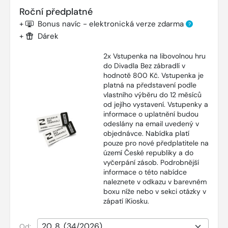
Roční předplatné
+
Bonus navíc - elektronická verze zdarma
?
+
Dárek
2x Vstupenka na libovolnou hru
do Divadla Bez zábradlí v
hodnotě 800 Kč. Vstupenka je
platná na představení podle
vlastního výběru do 12 měsíců
od jejího vystavení. Vstupenky a
informace o uplatnění budou
odeslány na email uvedený v
objednávce. Nabídka platí
pouze pro nové předplatitele na
území České republiky a do
vyčerpání zásob. Podrobnější
informace o této nabídce
naleznete v odkazu v barevném
boxu níže nebo v sekci otázky v
zápatí íKiosku.
Od: