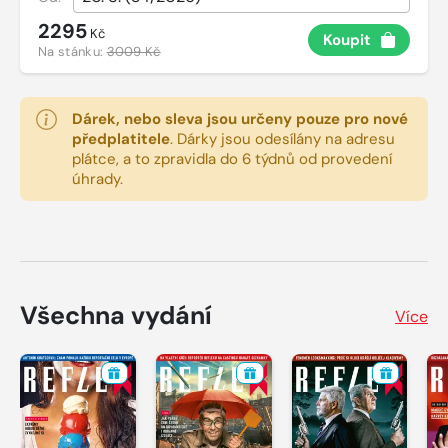
2295
Kč
Koupit
Na stánku:
3009 Kč
Dárek, nebo sleva jsou určeny pouze pro nové
předplatitele
.
Dárky jsou odesílány na adresu
plátce, a to zpravidla do 6 týdnů od provedení
úhrady.
Všechna vydání
Více