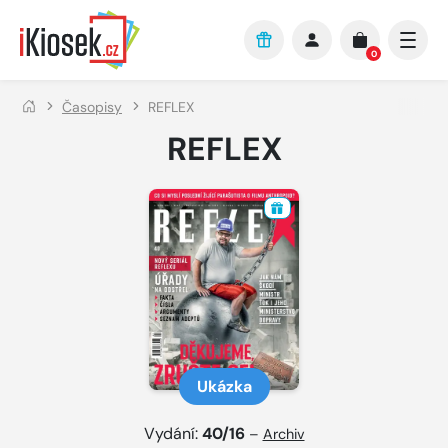
Přejít na hlavní obsah
0
Časopisy
REFLEX
REFLEX
Ukázka
Vydání:
40/16
–
Archiv