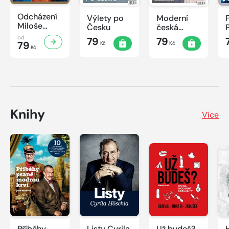
Odcházení
Výlety po
Moderní
Miloše
Česku
česká
Zemana
architektura
od
79
79
79
Kč
Kč
Kč
Knihy
Více
Příběhy
Listy Cyrila
Už budeš?