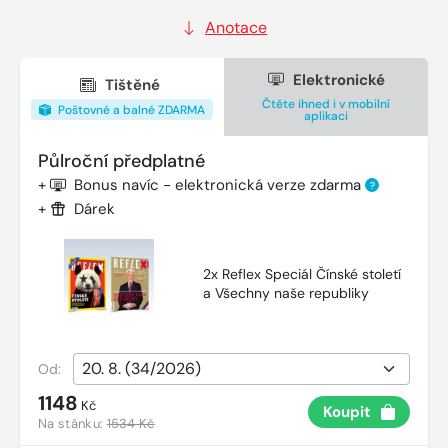
Anotace
Elektronické
Tištěné
Čtěte ihned i v mobilní
Poštovné a balné ZDARMA
aplikaci
Půlroční předplatné
+
Bonus navíc - elektronická verze zdarma
?
+
Dárek
2x Reflex Speciál Čínské století
a Všechny naše republiky
Od:
1148
Kč
Koupit
Na stánku:
1534 Kč