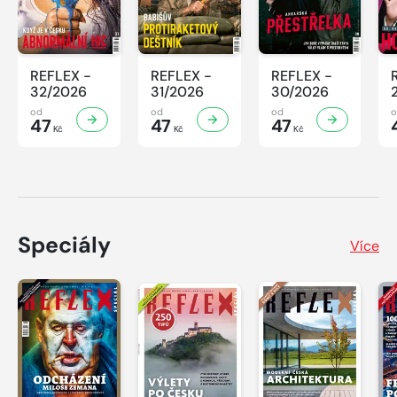
REFLEX -
REFLEX -
REFLEX -
32/2026
31/2026
30/2026
od
od
od
47
47
47
Kč
Kč
Kč
Speciály
Více