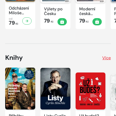
Odcházení
Výlety po
Moderní
Miloše
Česku
česká
Zemana
architektura
od
79
79
79
Kč
Kč
Kč
Knihy
Více
Příběhy
Listy Cyrila
Už budeš?