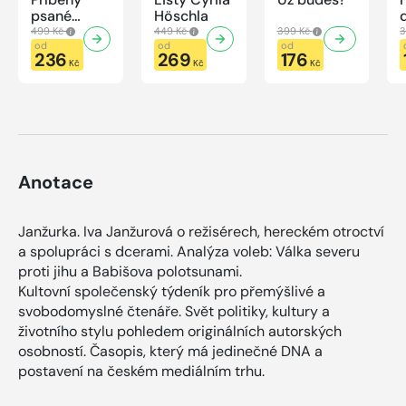
psané
Höschla
modrou
499 Kč
449 Kč
399 Kč
3
krví
od
od
od
236
269
176
Kč
Kč
Kč
Anotace
Janžurka. Iva Janžurová o režisérech, hereckém otroctví
a spolupráci s dcerami. Analýza voleb: Válka severu
proti jihu a Babišova polotsunami.
Kultovní společenský týdeník pro přemýšlivé a
svobodomyslné čtenáře. Svět politiky, kultury a
životního stylu pohledem originálních autorských
osobností. Časopis, který má jedinečné DNA a
postavení na českém mediálním trhu.