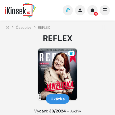
Přejít na hlavní obsah
0
Časopisy
REFLEX
REFLEX
Ukázka
Vydání:
39/2024
–
Archiv