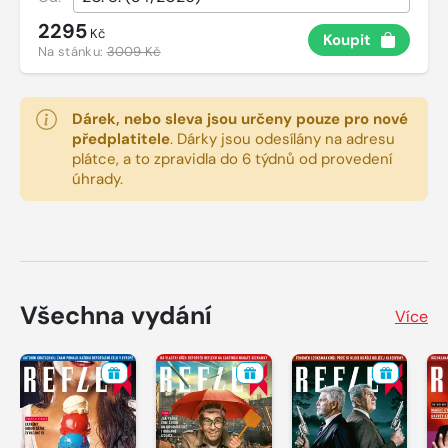
2295
Kč
Koupit
Na stánku:
3009 Kč
Dárek, nebo sleva jsou určeny pouze pro nové
předplatitele
.
Dárky jsou odesílány na adresu
plátce, a to zpravidla do 6 týdnů od provedení
úhrady.
Všechna vydání
Více