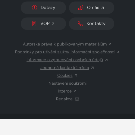
Dotazy
O nás
VOP
Kontakty
Autorská práva k publikovaným materiálům
Podmínky pro užívání služby informační společnosti
Informace o zpracování osobních údajů
Jednotná kontaktní místa
Cookies
Nastavení soukromí
Inzerce
Redakce
© 2026 Copyright
CZECH NEWS CENTER a.s.
a dodavatelé
obsahu
Vysázeno
Grand IT s.r.o.