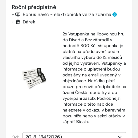
Roční předplatné
+
Bonus navíc - elektronická verze zdarma
?
+
Dárek
2x Vstupenka na libovolnou hru
do Divadla Bez zábradlí v
hodnotě 800 Kč. Vstupenka je
platná na představení podle
vlastního výběru do 12 měsíců
od jejího vystavení. Vstupenky a
informace o uplatnění budou
odeslány na email uvedený v
objednávce. Nabídka platí
pouze pro nové předplatitele na
území České republiky a do
vyčerpání zásob. Podrobnější
informace o této nabídce
naleznete v odkazu v barevném
boxu níže nebo v sekci otázky v
zápatí íKiosku.
Od: