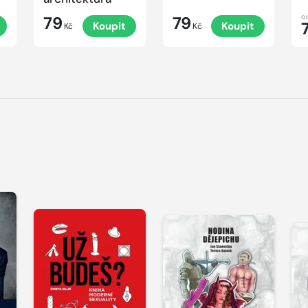
o
79
79
Koupit
Koupit
Kč
Kč