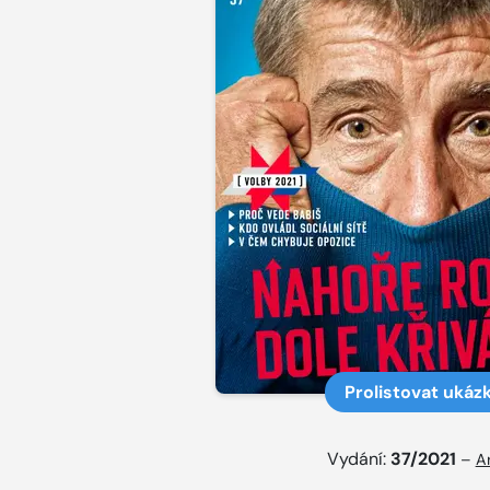
Prolistovat ukáz
Vydání:
37/2021
–
A