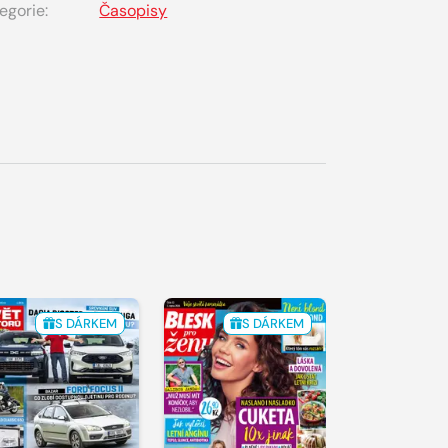
egorie:
Časopisy
S DÁRKEM
S DÁRKEM