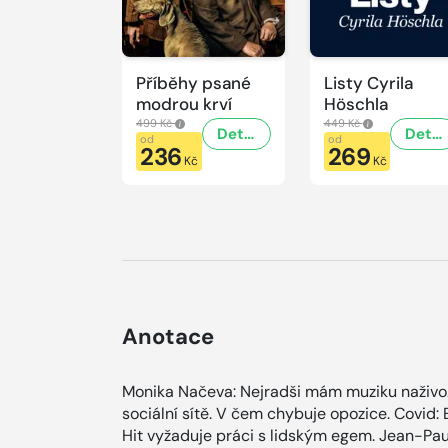
Příběhy psané
Listy Cyrila
modrou krví
Höschla
499 Kč
449 Kč
Detail
Detail
od
od
236
269
Kč
Kč
Anotace
Monika Načeva: Nejradši mám muziku naživo. 
sociální sítě. V čem chybuje opozice. Covid:
Hit vyžaduje práci s lidským egem. Jean-Pau