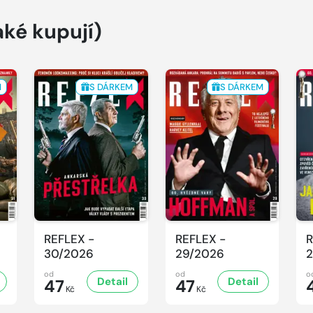
aké kupují)
M
S DÁRKEM
S DÁRKEM
REFLEX -
REFLEX -
R
30/2026
29/2026
2
od
od
o
Detail
Detail
47
47
Kč
Kč