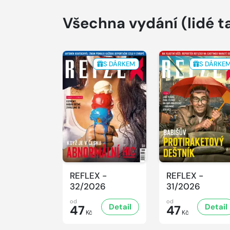
Všechna vydání
(lidé t
S DÁRKEM
S DÁRKE
REFLEX -
REFLEX -
32/2026
31/2026
od
od
Detail
Detail
47
47
Kč
Kč