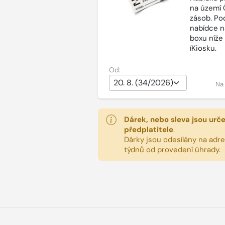
na území 
zásob. Po
nabídce n
boxu níže
íKiosku.
Od:
Na
Dárek, nebo sleva jsou urč
předplatitele
.
Dárky jsou odesílány na adres
týdnů od provedení úhrady.