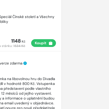
 Speciál Čínské století a Všechny
bliky
1148
Kč
Koupit
a stánku:
1534 Kč
 verze zdarma
?
nka na libovolnou hru do Divadla
dlí v hodnotě 800 Kč. Vstupenka
 na představení podle vlastního
 12 měsíců od jejího vystavení.
 a informace o uplatnění budou
na email uvedený v objednávce.
latí pouze pro nové předplatitele