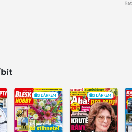
Kat
íbit
S DÁRKEM
S DÁRKEM