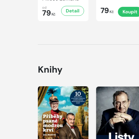
od
79
Detail
79
Koupit
Kč
Kč
Knihy