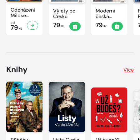
Odcházení
Výlety po
Moderní
Miloše
Česku
česká
Zemana
architektura
od
79
79
79
Kč
Kč
Kč
Knihy
Více
Příběhy
Listy Cyrila
Už budeš?