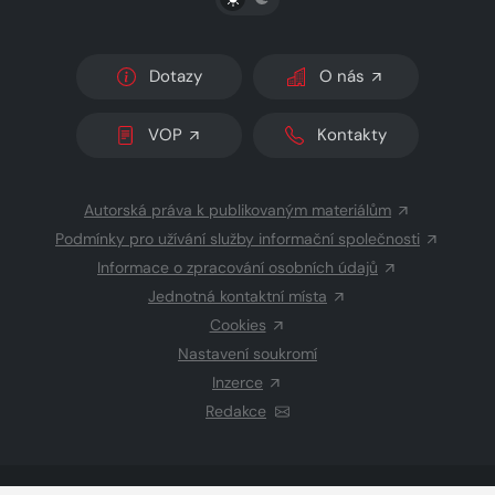
Dotazy
O nás
VOP
Kontakty
Autorská práva k publikovaným materiálům
Podmínky pro užívání služby informační společnosti
Informace o zpracování osobních údajů
Jednotná kontaktní místa
Cookies
Nastavení soukromí
Inzerce
Redakce