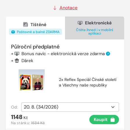
Anotace
Elektronické
Tištěné
Čtěte ihned i v mobilní
Poštovné a balné ZDARMA
aplikaci
Půlroční předplatné
+
Bonus navíc - elektronická verze zdarma
?
+
Dárek
2x Reflex Speciál Čínské století
a Všechny naše republiky
Od:
1148
Kč
Koupit
Na stánku:
1534 Kč