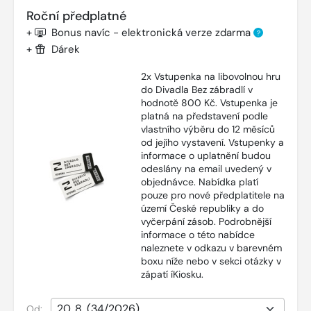
Roční předplatné
+
Bonus navíc - elektronická verze zdarma
?
+
Dárek
2x Vstupenka na libovolnou hru
do Divadla Bez zábradlí v
hodnotě 800 Kč. Vstupenka je
platná na představení podle
vlastního výběru do 12 měsíců
od jejího vystavení. Vstupenky a
informace o uplatnění budou
odeslány na email uvedený v
objednávce. Nabídka platí
pouze pro nové předplatitele na
území České republiky a do
vyčerpání zásob. Podrobnější
informace o této nabídce
naleznete v odkazu v barevném
boxu níže nebo v sekci otázky v
zápatí íKiosku.
Od: