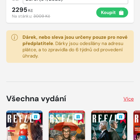
2295
Kč
Koupit
Na stánku:
3009 Kč
Dárek, nebo sleva jsou určeny pouze pro nové
předplatitele
.
Dárky jsou odesílány na adresu
plátce, a to zpravidla do 6 týdnů od provedení
úhrady.
Všechna vydání
Více