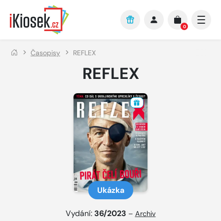
Přejít na hlavní obsah
0
Časopisy
REFLEX
REFLEX
Ukázka
Vydání:
36/2023
–
Archiv