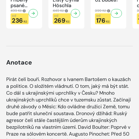
psané
Höschla
modrou
499 Kč
449 Kč
399 Kč
3
krví
od
od
od
236
269
176
Kč
Kč
Kč
Anotace
Pirát čelí bouři. Rozhovor s Ivanem Bartošem o kauzách
a politice. O složitém vládnutí. O tom, jaký má být stát.
Co dál s ukrajinskými uprchlíky v Česku? Mnoho
ukrajinských uprchlíků chce v tuzemsku zůstat. Začínají
druhé závody o Měsíc: Kdo ovládne družici Země, tomu
bude patřit sluneční soustava. Dronový džihád: Ruský
agresor čelí stále častějším úderům ukrajinských
bezpilotníků na vlastním území. David Boulter: Poprvé v
Praze na sólovém koncertě. Augusto Pinochet: Před 50