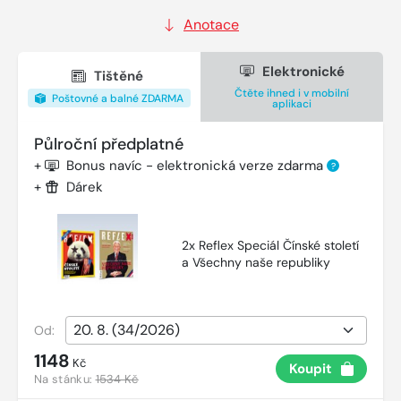
Anotace
Elektronické
Tištěné
Čtěte ihned i v mobilní
Poštovné a balné ZDARMA
aplikaci
Půlroční předplatné
+
Bonus navíc - elektronická verze zdarma
?
+
Dárek
2x Reflex Speciál Čínské století
a Všechny naše republiky
Od:
1148
Kč
Koupit
Na stánku:
1534 Kč