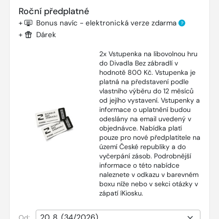
Roční předplatné
+
Bonus navíc - elektronická verze zdarma
?
+
Dárek
2x Vstupenka na libovolnou hru
do Divadla Bez zábradlí v
hodnotě 800 Kč. Vstupenka je
platná na představení podle
vlastního výběru do 12 měsíců
od jejího vystavení. Vstupenky a
informace o uplatnění budou
odeslány na email uvedený v
objednávce. Nabídka platí
pouze pro nové předplatitele na
území České republiky a do
vyčerpání zásob. Podrobnější
informace o této nabídce
naleznete v odkazu v barevném
boxu níže nebo v sekci otázky v
zápatí íKiosku.
Od: