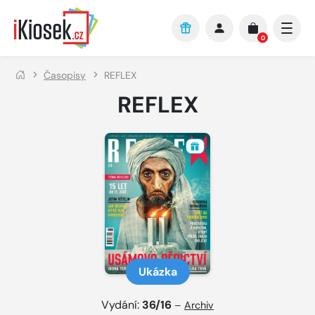
Přejít na hlavní obsah
0
Časopisy
REFLEX
REFLEX
Ukázka
Vydání:
36/16
–
Archiv