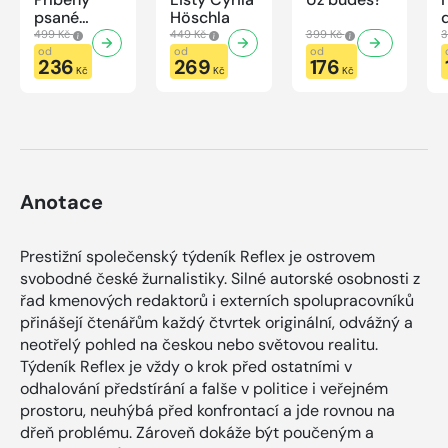
psané
Höschla
modrou
499 Kč
449 Kč
399 Kč
3
krví
od
od
od
236
269
176
Kč
Kč
Kč
Anotace
Prestižní společenský týdeník Reflex je ostrovem
svobodné české žurnalistiky. Silné autorské osobnosti z
řad kmenových redaktorů i externích spolupracovníků
přinášejí čtenářům každý čtvrtek originální, odvážný a
neotřelý pohled na českou nebo světovou realitu.
Týdeník Reflex je vždy o krok před ostatními v
odhalování předstírání a falše v politice i veřejném
prostoru, neuhýbá před konfrontací a jde rovnou na
dřeň problému. Zároveň dokáže být poučeným a