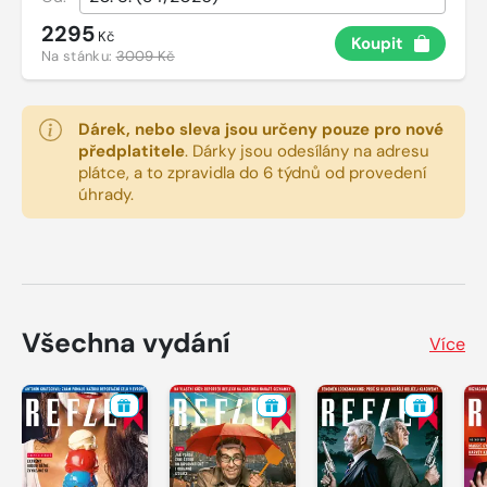
2295
Kč
Koupit
Na stánku:
3009 Kč
Dárek, nebo sleva jsou určeny pouze pro nové
předplatitele
.
Dárky jsou odesílány na adresu
plátce, a to zpravidla do 6 týdnů od provedení
úhrady.
Všechna vydání
Více