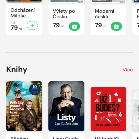
Odcházení
Výlety po
Moderní
Miloše
Česku
česká
Zemana
architektura
od
79
79
79
Kč
Kč
Kč
Knihy
Více
Příběhy
Listy Cyrila
Už budeš?