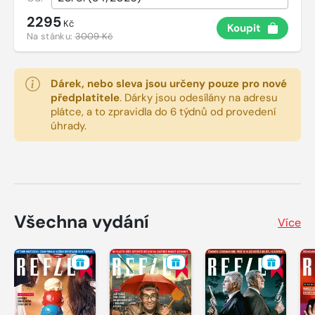
2295
Kč
Koupit
Na stánku:
3009 Kč
Dárek, nebo sleva jsou určeny pouze pro nové
předplatitele
.
Dárky jsou odesílány na adresu
plátce, a to zpravidla do 6 týdnů od provedení
úhrady.
Všechna vydání
Více