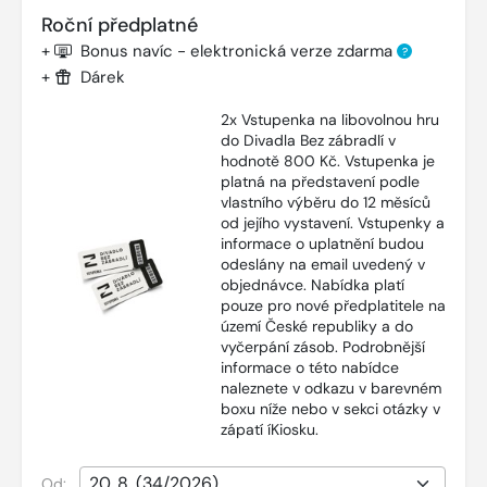
Roční předplatné
+
Bonus navíc - elektronická verze zdarma
?
+
Dárek
2x Vstupenka na libovolnou hru
do Divadla Bez zábradlí v
hodnotě 800 Kč. Vstupenka je
platná na představení podle
vlastního výběru do 12 měsíců
od jejího vystavení. Vstupenky a
informace o uplatnění budou
odeslány na email uvedený v
objednávce. Nabídka platí
pouze pro nové předplatitele na
území České republiky a do
vyčerpání zásob. Podrobnější
informace o této nabídce
naleznete v odkazu v barevném
boxu níže nebo v sekci otázky v
zápatí íKiosku.
Od: