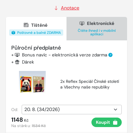
Anotace
Elektronické
Tištěné
Čtěte ihned i v mobilní
Poštovné a balné ZDARMA
aplikaci
Půlroční předplatné
+
Bonus navíc - elektronická verze zdarma
?
+
Dárek
2x Reflex Speciál Čínské století
a Všechny naše republiky
Od:
1148
Kč
Koupit
Na stánku:
1534 Kč