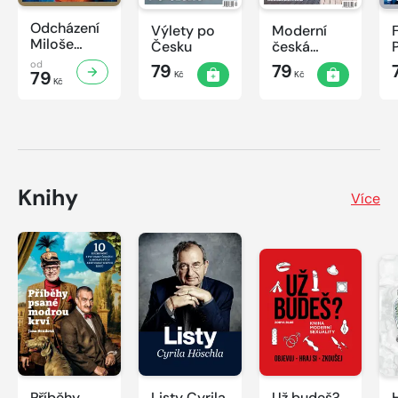
Odcházení
Výlety po
Moderní
Miloše
Česku
česká
Zemana
architektura
od
79
79
79
Kč
Kč
Kč
Knihy
Více
Příběhy
Listy Cyrila
Už budeš?