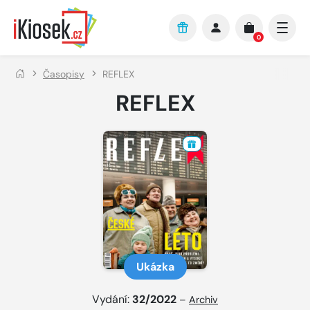
Přejít na hlavní obsah
0
Časopisy
REFLEX
REFLEX
Ukázka
Vydání:
32/2022
–
Archiv