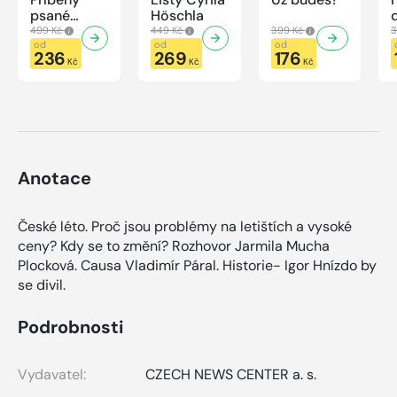
psané
Höschla
modrou
499 Kč
449 Kč
399 Kč
3
krví
od
od
od
236
269
176
Kč
Kč
Kč
Anotace
České léto. Proč jsou problémy na letištích a vysoké
ceny? Kdy se to změní? Rozhovor Jarmila Mucha
Plocková. Causa Vladimír Páral. Historie- Igor Hnízdo by
se divil.
Podrobnosti
Vydavatel:
CZECH NEWS CENTER a. s.