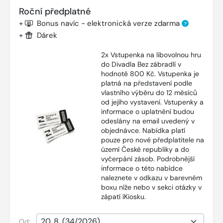
Roční předplatné
+
Bonus navíc - elektronická verze zdarma
?
+
Dárek
2x Vstupenka na libovolnou hru
do Divadla Bez zábradlí v
hodnotě 800 Kč. Vstupenka je
platná na představení podle
vlastního výběru do 12 měsíců
od jejího vystavení. Vstupenky a
informace o uplatnění budou
odeslány na email uvedený v
objednávce. Nabídka platí
pouze pro nové předplatitele na
území České republiky a do
vyčerpání zásob. Podrobnější
informace o této nabídce
naleznete v odkazu v barevném
boxu níže nebo v sekci otázky v
zápatí íKiosku.
Od: