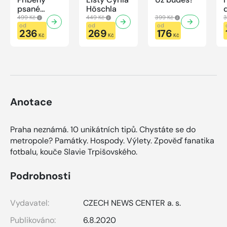
psané
Höschla
modrou
499 Kč
449 Kč
399 Kč
3
krví
od
od
od
236
269
176
Kč
Kč
Kč
Anotace
Praha neznámá. 10 unikátních tipů. Chystáte se do
metropole? Památky. Hospody. Výlety. Zpověď fanatika
fotbalu, kouče Slavie Trpišovského.
Podrobnosti
Vydavatel:
CZECH NEWS CENTER a. s.
Publikováno:
6.8.2020