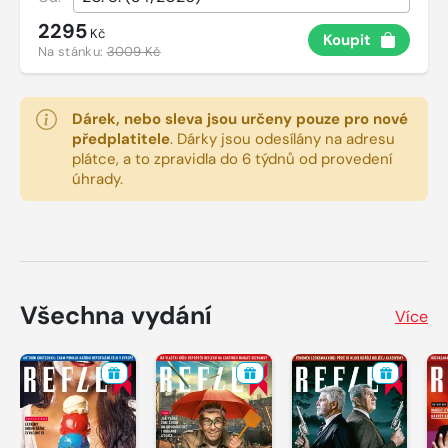
2295
Kč
Koupit
Na stánku:
3009 Kč
Dárek, nebo sleva jsou určeny pouze pro nové
předplatitele
.
Dárky jsou odesílány na adresu
plátce, a to zpravidla do 6 týdnů od provedení
úhrady.
Všechna vydání
Více