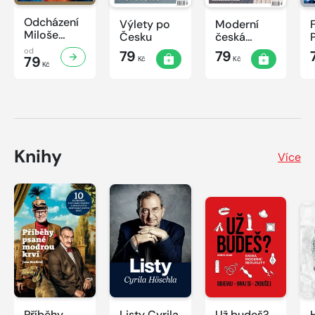
Odcházení
Výlety po
Moderní
Miloše
Česku
česká
Zemana
architektura
od
79
79
79
Kč
Kč
Kč
Knihy
Více
Příběhy
Listy Cyrila
Už budeš?