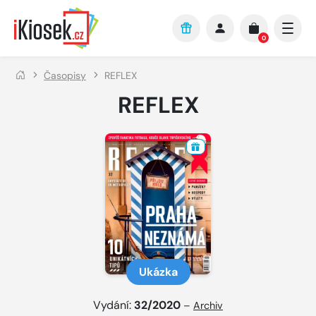
Přejít na hlavní obsah
0
Časopisy
REFLEX
REFLEX
Ukázka
Vydání:
32/2020
–
Archiv