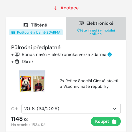
Anotace
Elektronické
Tištěné
Čtěte ihned i v mobilní
Poštovné a balné ZDARMA
aplikaci
Půlroční předplatné
+
Bonus navíc - elektronická verze zdarma
?
+
Dárek
2x Reflex Speciál Čínské století
a Všechny naše republiky
Od:
1148
Kč
Koupit
Na stánku:
1534 Kč