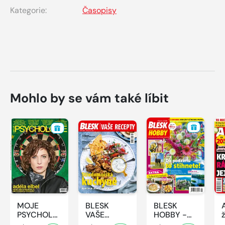
Kategorie:
Časopisy
Mohlo by se vám také líbit
MOJE
BLESK
BLESK
PSYCHOLOGIE
VAŠE
HOBBY -
- 8/2026
RECEPTY -
8/2026