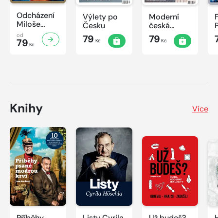
Odcházení
Výlety po
Moderní
Miloše
Česku
česká
Zemana
architektura
od
79
79
79
Kč
Kč
Kč
Knihy
Více
Příběhy
Listy Cyrila
Už budeš?