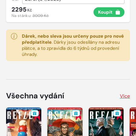
2295
Kč
Koupit
Na stánku:
3009 Kč
Dárek, nebo sleva jsou určeny pouze pro nové
předplatitele
.
Dárky jsou odesílány na adresu
plátce, a to zpravidla do 6 týdnů od provedení
úhrady.
Všechna vydání
Více