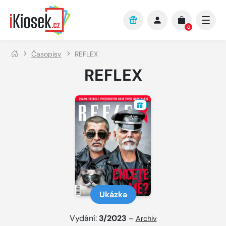
Přejít na hlavní obsah
0
Časopisy
REFLEX
REFLEX
Ukázka
Vydání:
3/2023
–
Archiv