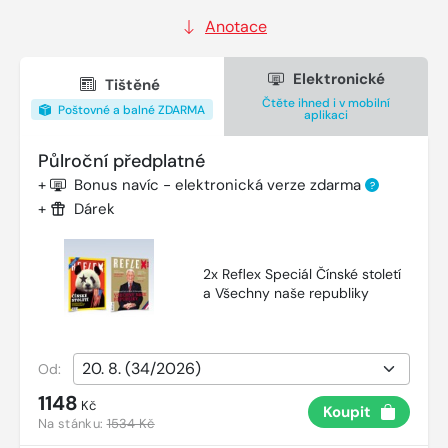
Anotace
Elektronické
Tištěné
Čtěte ihned i v mobilní
Poštovné a balné ZDARMA
aplikaci
Půlroční předplatné
+
Bonus navíc - elektronická verze zdarma
?
+
Dárek
2x Reflex Speciál Čínské století
a Všechny naše republiky
Od:
1148
Kč
Koupit
Na stánku:
1534 Kč