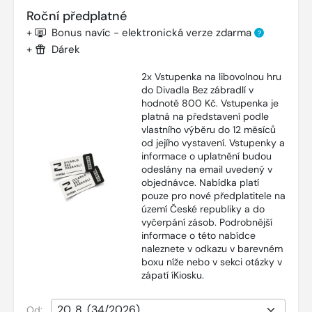
Roční předplatné
+
Bonus navíc - elektronická verze zdarma
?
+
Dárek
2x Vstupenka na libovolnou hru
do Divadla Bez zábradlí v
hodnotě 800 Kč. Vstupenka je
platná na představení podle
vlastního výběru do 12 měsíců
od jejího vystavení. Vstupenky a
informace o uplatnění budou
odeslány na email uvedený v
objednávce. Nabídka platí
pouze pro nové předplatitele na
území České republiky a do
vyčerpání zásob. Podrobnější
informace o této nabídce
naleznete v odkazu v barevném
boxu níže nebo v sekci otázky v
zápatí íKiosku.
Od: