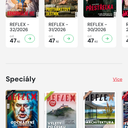
REFLEX -
REFLEX -
REFLEX -
32/2026
31/2026
30/2026
od
od
od
47
47
47
Kč
Kč
Kč
Speciály
Více