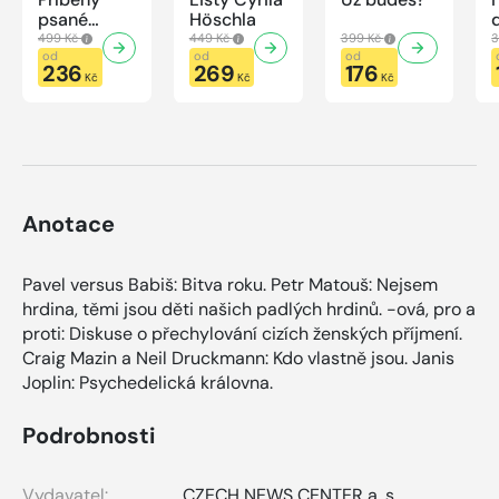
psané
Höschla
modrou
499 Kč
449 Kč
399 Kč
3
krví
od
od
od
236
269
176
Kč
Kč
Kč
Anotace
Pavel versus Babiš: Bitva roku. Petr Matouš: Nejsem
hrdina, těmi jsou děti našich padlých hrdinů. -ová, pro a
proti: Diskuse o přechylování cizích ženských příjmení.
Craig Mazin a Neil Druckmann: Kdo vlastně jsou. Janis
Joplin: Psychedelická královna.
Podrobnosti
Vydavatel:
CZECH NEWS CENTER a. s.