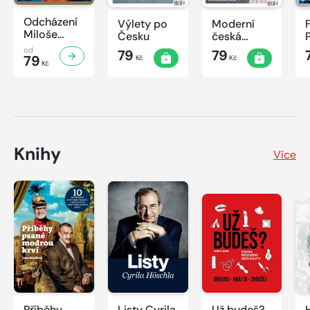
Odcházení
Výlety po
Moderní
Miloše
Česku
česká
Zemana
architektura
od
79
79
79
Kč
Kč
Kč
Knihy
Více
Příběhy
Listy Cyrila
Už budeš?