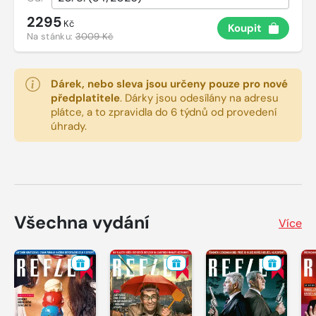
2295
Kč
Koupit
Na stánku:
3009 Kč
Dárek, nebo sleva jsou určeny pouze pro nové
předplatitele
.
Dárky jsou odesílány na adresu
plátce, a to zpravidla do 6 týdnů od provedení
úhrady.
Všechna vydání
Více