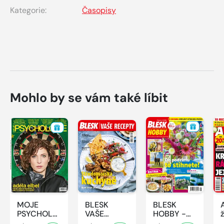
Kategorie:
Časopisy
Mohlo by se vám také líbit
MOJE
BLESK
BLESK
PSYCHOLOGIE
VAŠE
HOBBY -
- 8/2026
RECEPTY -
8/2026