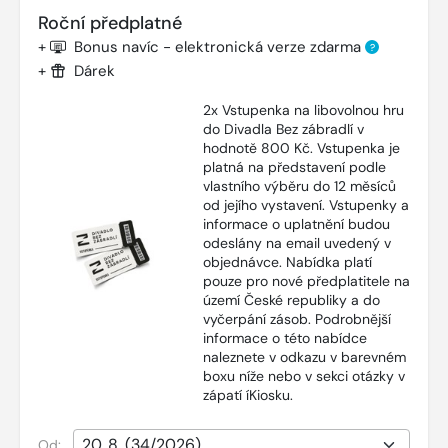
Roční předplatné
+
Bonus navíc - elektronická verze zdarma
?
+
Dárek
2x Vstupenka na libovolnou hru
do Divadla Bez zábradlí v
hodnotě 800 Kč. Vstupenka je
platná na představení podle
vlastního výběru do 12 měsíců
od jejího vystavení. Vstupenky a
informace o uplatnění budou
odeslány na email uvedený v
objednávce. Nabídka platí
pouze pro nové předplatitele na
území České republiky a do
vyčerpání zásob. Podrobnější
informace o této nabídce
naleznete v odkazu v barevném
boxu níže nebo v sekci otázky v
zápatí íKiosku.
Od: