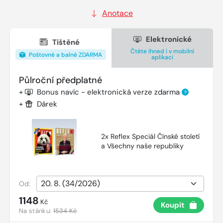
Anotace
Elektronické
Tištěné
Čtěte ihned i v mobilní
Poštovné a balné ZDARMA
aplikaci
Půlroční předplatné
+
Bonus navíc - elektronická verze zdarma
?
+
Dárek
2x Reflex Speciál Čínské století
a Všechny naše republiky
Od:
1148
Kč
Koupit
Na stánku:
1534 Kč