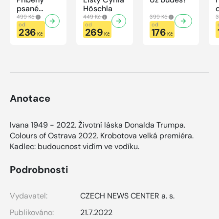
psané
Höschla
modrou
499 Kč
449 Kč
399 Kč
3
krví
od
od
od
236
269
176
Kč
Kč
Kč
Anotace
Ivana 1949 - 2022. Životní láska Donalda Trumpa.
Colours of Ostrava 2022. Krobotova velká premiéra.
Kadlec: budoucnost vidím ve vodíku.
Podrobnosti
Vydavatel:
CZECH NEWS CENTER a. s.
Publikováno:
21.7.2022