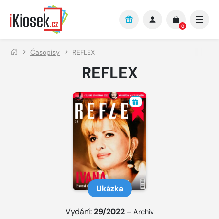
Přejít na hlavní obsah
0
Časopisy
REFLEX
REFLEX
Ukázka
Vydání:
29/2022
–
Archiv