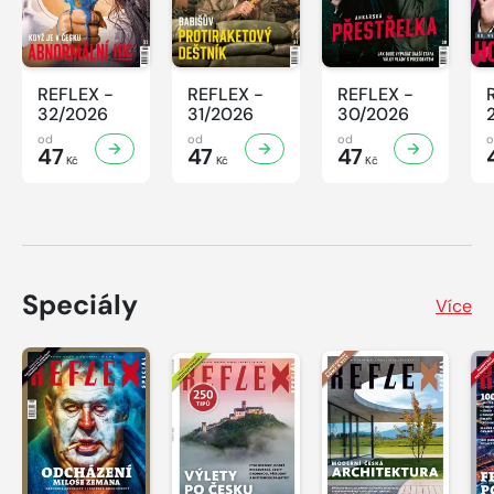
REFLEX -
REFLEX -
REFLEX -
32/2026
31/2026
30/2026
od
od
od
47
47
47
Kč
Kč
Kč
Speciály
Více