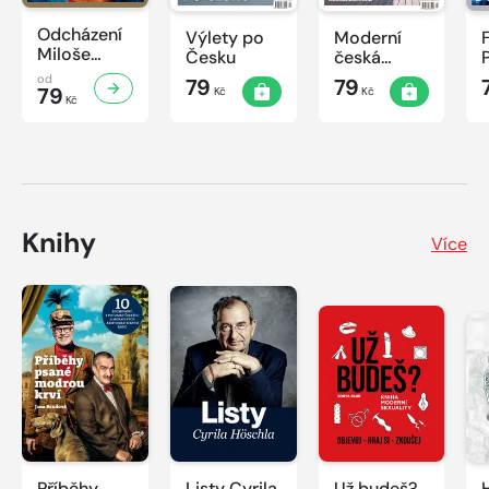
Odcházení
Výlety po
Moderní
Miloše
Česku
česká
Zemana
architektura
od
79
79
79
Kč
Kč
Kč
Knihy
Více
Příběhy
Listy Cyrila
Už budeš?