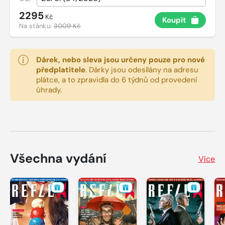
2295
Kč
Koupit
Na stánku:
3009 Kč
Dárek, nebo sleva jsou určeny pouze pro nové
předplatitele
.
Dárky jsou odesílány na adresu
plátce, a to zpravidla do 6 týdnů od provedení
úhrady.
Všechna vydání
Více