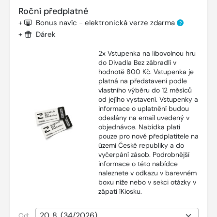
Roční předplatné
+
Bonus navíc - elektronická verze zdarma
?
+
Dárek
2x Vstupenka na libovolnou hru
do Divadla Bez zábradlí v
hodnotě 800 Kč. Vstupenka je
platná na představení podle
vlastního výběru do 12 měsíců
od jejího vystavení. Vstupenky a
informace o uplatnění budou
odeslány na email uvedený v
objednávce. Nabídka platí
pouze pro nové předplatitele na
území České republiky a do
vyčerpání zásob. Podrobnější
informace o této nabídce
naleznete v odkazu v barevném
boxu níže nebo v sekci otázky v
zápatí íKiosku.
Od: