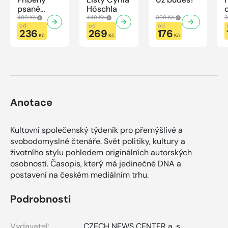
psané
Höschla
modrou
499 Kč
449 Kč
399 Kč
3
krví
od
od
od
236
269
176
Kč
Kč
Kč
Anotace
Kultovní společenský týdeník pro přemýšlivé a
svobodomyslné čtenáře. Svět politiky, kultury a
životního stylu pohledem originálních autorských
osobností. Časopis, který má jedinečné DNA a
postavení na českém mediálním trhu.
Podrobnosti
Vydavatel:
CZECH NEWS CENTER a. s.