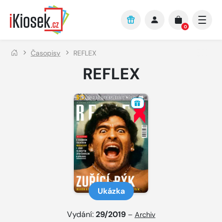
Přejít na hlavní obsah
0
Časopisy
REFLEX
REFLEX
Ukázka
Vydání:
29/2019
–
Archiv