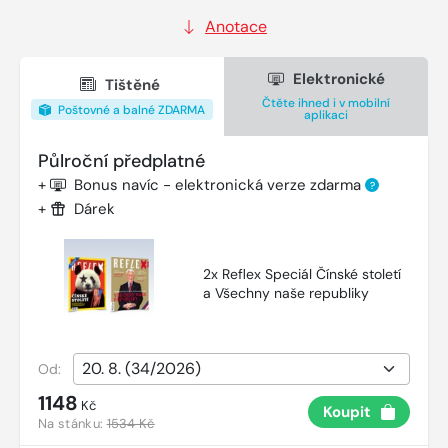
Anotace
Elektronické
Tištěné
Čtěte ihned i v mobilní
Poštovné a balné ZDARMA
aplikaci
Půlroční předplatné
+
Bonus navíc - elektronická verze zdarma
?
+
Dárek
2x Reflex Speciál Čínské století
a Všechny naše republiky
Od:
1148
Kč
Koupit
Na stánku:
1534 Kč