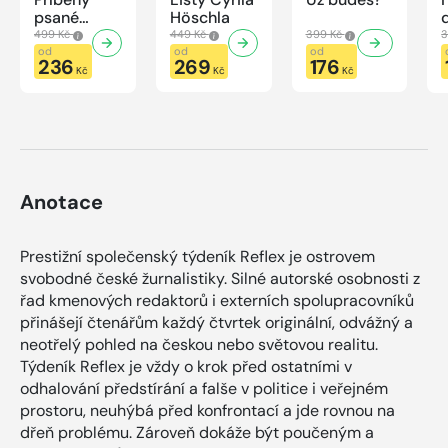
psané
Höschla
modrou
499 Kč
449 Kč
399 Kč
3
krví
od
od
od
236
269
176
Kč
Kč
Kč
Anotace
Prestižní společenský týdeník Reflex je ostrovem
svobodné české žurnalistiky. Silné autorské osobnosti z
řad kmenových redaktorů i externích spolupracovníků
přinášejí čtenářům každý čtvrtek originální, odvážný a
neotřelý pohled na českou nebo světovou realitu.
Týdeník Reflex je vždy o krok před ostatními v
odhalování předstírání a falše v politice i veřejném
prostoru, neuhýbá před konfrontací a jde rovnou na
dřeň problému. Zároveň dokáže být poučeným a