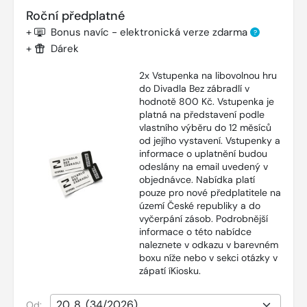
Roční předplatné
+
Bonus navíc - elektronická verze zdarma
?
+
Dárek
2x Vstupenka na libovolnou hru
do Divadla Bez zábradlí v
hodnotě 800 Kč. Vstupenka je
platná na představení podle
vlastního výběru do 12 měsíců
od jejího vystavení. Vstupenky a
informace o uplatnění budou
odeslány na email uvedený v
objednávce. Nabídka platí
pouze pro nové předplatitele na
území České republiky a do
vyčerpání zásob. Podrobnější
informace o této nabídce
naleznete v odkazu v barevném
boxu níže nebo v sekci otázky v
zápatí íKiosku.
Od: