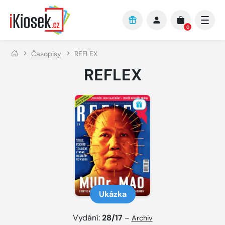
Přejít na hlavní obsah
0
Časopisy
REFLEX
REFLEX
Ukázka
Vydání:
28/17
–
Archiv