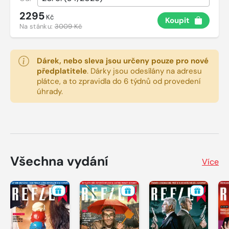
2295
Kč
Koupit
Na stánku:
3009 Kč
Dárek, nebo sleva jsou určeny pouze pro nové
předplatitele
.
Dárky jsou odesílány na adresu
plátce, a to zpravidla do 6 týdnů od provedení
úhrady.
Všechna vydání
Více