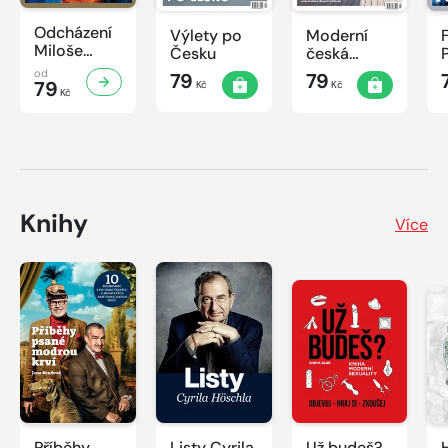
Odcházení
Výlety po
Moderní
Miloše
Česku
česká
Zemana
architektura
od
79
79
79
Kč
Kč
Kč
Knihy
Více
Příběhy
Listy Cyrila
Už budeš?