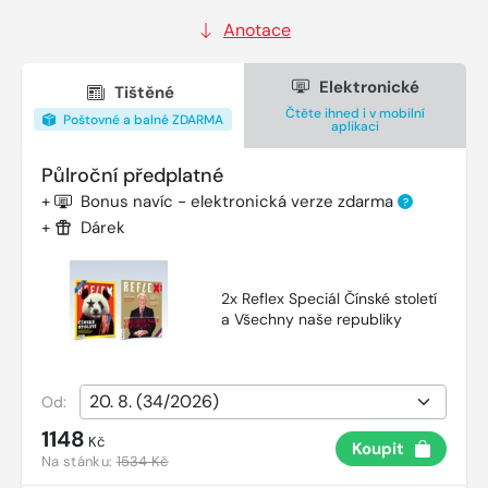
Anotace
Elektronické
Tištěné
Čtěte ihned i v mobilní
Poštovné a balné ZDARMA
aplikaci
Půlroční předplatné
+
Bonus navíc - elektronická verze zdarma
?
+
Dárek
2x Reflex Speciál Čínské století
a Všechny naše republiky
Od:
1148
Kč
Koupit
Na stánku:
1534 Kč