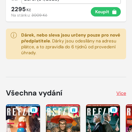
2295
Kč
Koupit
Na stánku:
3009 Kč
Dárek, nebo sleva jsou určeny pouze pro nové
předplatitele
.
Dárky jsou odesílány na adresu
plátce, a to zpravidla do 6 týdnů od provedení
úhrady.
Všechna vydání
Více