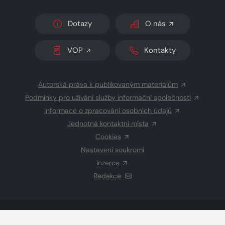
Dotazy
O nás
VOP
Kontakty
Autorská práva k publikovaným materiálům
Podmínky pro užívání služby informační společnosti
Informace o zpracování osobních údajů
Jednotná kontaktní místa
Cookies
Nastavení soukromí
Inzerce
Redakce
© 2026 Copyright
CZECH NEWS CENTER a.s.
a dodavatelé