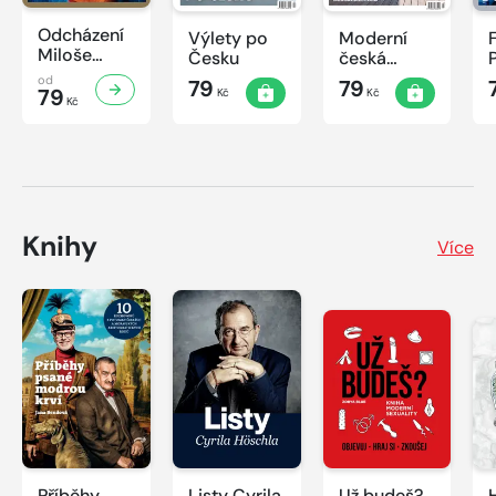
Odcházení
Výlety po
Moderní
Miloše
Česku
česká
Zemana
architektura
od
79
79
79
Kč
Kč
Kč
Knihy
Více
Příběhy
Listy Cyrila
Už budeš?