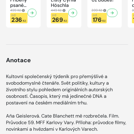
psané
Höschla
modrou
499 Kč
449 Kč
399 Kč
3
krví
od
od
od
236
269
176
Kč
Kč
Kč
Anotace
Kultovní společenský týdeník pro přemýšlivé a
svobodomyslné čtenáře. Svět politiky, kultury a
životního stylu pohledem originálních autorských
osobností. Časopis, který má jedinečné DNA a
postavení na českém mediálním trhu.
Aňa Geislerová. Cate Blanchett mě rozbrečela. Film.
Průvodce 59. MFF Karlovy Vary. Příloha: průvodce filmy,
novinkami a hvězdami v Karlových Varech.