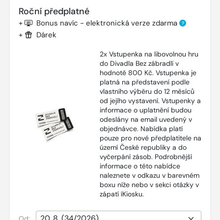
Roční předplatné
+
Bonus navíc - elektronická verze zdarma
?
+
Dárek
2x Vstupenka na libovolnou hru
do Divadla Bez zábradlí v
hodnotě 800 Kč. Vstupenka je
platná na představení podle
vlastního výběru do 12 měsíců
od jejího vystavení. Vstupenky a
informace o uplatnění budou
odeslány na email uvedený v
objednávce. Nabídka platí
pouze pro nové předplatitele na
území České republiky a do
vyčerpání zásob. Podrobnější
informace o této nabídce
naleznete v odkazu v barevném
boxu níže nebo v sekci otázky v
zápatí íKiosku.
Od: