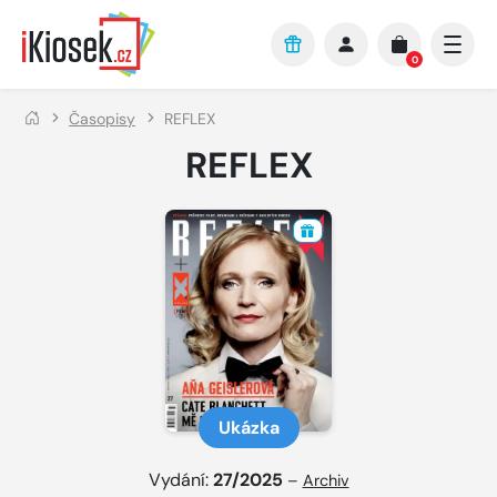
Přejít na hlavní obsah
0
Časopisy
REFLEX
REFLEX
Ukázka
Vydání:
27/2025
–
Archiv