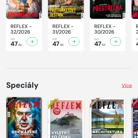
REFLEX -
REFLEX -
REFLEX -
32/2026
31/2026
30/2026
od
od
od
47
47
47
Kč
Kč
Kč
Speciály
Více