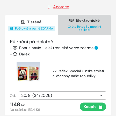
Anotace
Elektronické
Tištěné
Čtěte ihned i v mobilní
Poštovné a balné ZDARMA
aplikaci
Půlroční předplatné
+
Bonus navíc - elektronická verze zdarma
?
+
Dárek
2x Reflex Speciál Čínské století
a Všechny naše republiky
Od:
1148
Kč
Koupit
Na stánku:
1534 Kč