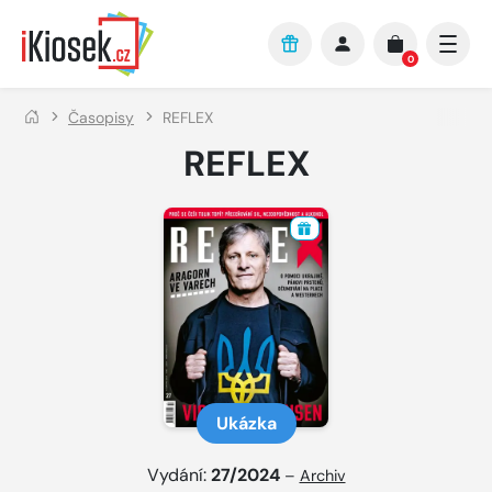
Přejít na hlavní obsah
0
Časopisy
REFLEX
REFLEX
Ukázka
Vydání:
27/2024
–
Archiv