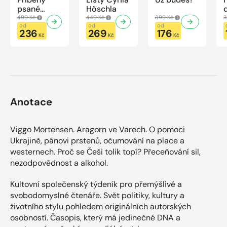
psané
Höschla
modrou
499 Kč
449 Kč
399 Kč
3
krví
od
od
od
236
269
176
Kč
Kč
Kč
Anotace
Viggo Mortensen. Aragorn ve Varech. O pomoci
Ukrajině, pánovi prstenů, očumování na place a
westernech. Proč se Češi tolik topí? Přeceňování sil,
nezodpovědnost a alkohol.
Kultovní společenský týdeník pro přemýšlivé a
svobodomyslné čtenáře. Svět politiky, kultury a
životního stylu pohledem originálních autorských
osobností. Časopis, který má jedinečné DNA a