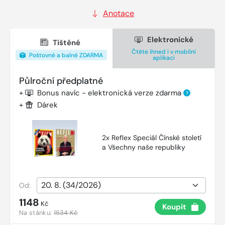
Anotace
Elektronické
Tištěné
Čtěte ihned i v mobilní
Poštovné a balné ZDARMA
aplikaci
Půlroční předplatné
+
Bonus navíc - elektronická verze zdarma
?
+
Dárek
2x Reflex Speciál Čínské století
a Všechny naše republiky
Od:
1148
Kč
Koupit
Na stánku:
1534 Kč