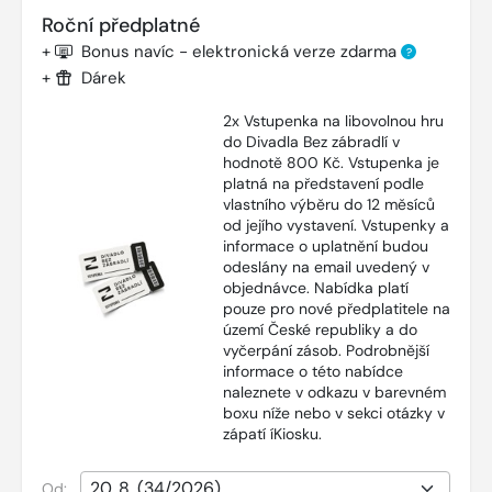
Roční předplatné
+
Bonus navíc - elektronická verze zdarma
?
+
Dárek
2x Vstupenka na libovolnou hru
do Divadla Bez zábradlí v
hodnotě 800 Kč. Vstupenka je
platná na představení podle
vlastního výběru do 12 měsíců
od jejího vystavení. Vstupenky a
informace o uplatnění budou
odeslány na email uvedený v
objednávce. Nabídka platí
pouze pro nové předplatitele na
území České republiky a do
vyčerpání zásob. Podrobnější
informace o této nabídce
naleznete v odkazu v barevném
boxu níže nebo v sekci otázky v
zápatí íKiosku.
Od: