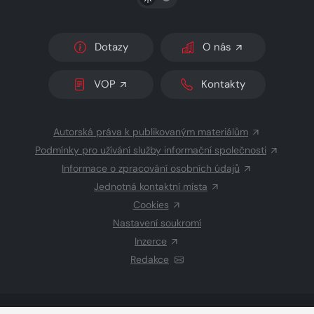
Dotazy
O nás
VOP
Kontakty
Autorská práva k publikovaným materiálům
Podmínky pro užívání služby informační společnosti
Informace o zpracování osobních údajů
Jednotná kontaktní místa
Cookies
Nastavení soukromí
Inzerce
Redakce