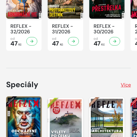
REFLEX -
REFLEX -
REFLEX -
32/2026
31/2026
30/2026
od
od
od
47
47
47
Kč
Kč
Kč
Speciály
Více