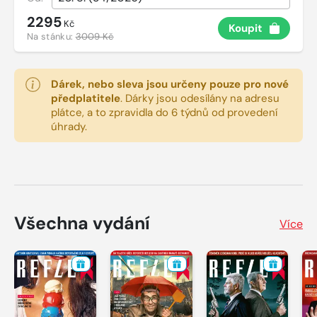
2295
Kč
Koupit
Na stánku:
3009 Kč
Dárek, nebo sleva jsou určeny pouze pro nové
předplatitele
.
Dárky jsou odesílány na adresu
plátce, a to zpravidla do 6 týdnů od provedení
úhrady.
Všechna vydání
Více