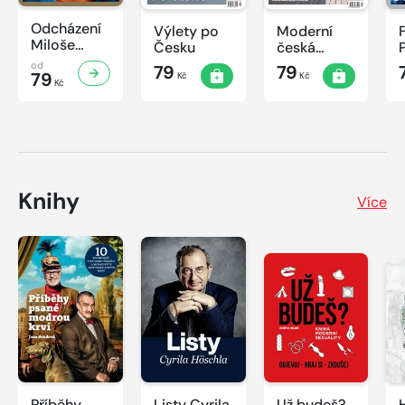
Odcházení
Výlety po
Moderní
Miloše
Česku
česká
Zemana
architektura
od
79
79
79
Kč
Kč
Kč
Knihy
Více
Příběhy
Listy Cyrila
Už budeš?