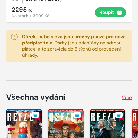
2295
Kč
Koupit
Na stánku:
3009 Kč
Dárek, nebo sleva jsou určeny pouze pro nové
předplatitele
.
Dárky jsou odesílány na adresu
plátce, a to zpravidla do 6 týdnů od provedení
úhrady.
Všechna vydání
Více