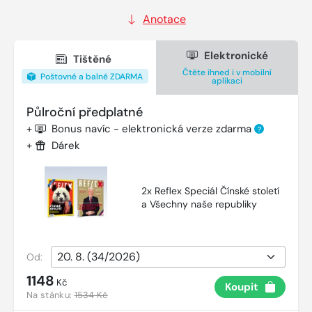
Anotace
Elektronické
Tištěné
Čtěte ihned i v mobilní
Poštovné a balné ZDARMA
aplikaci
Půlroční předplatné
+
Bonus navíc - elektronická verze zdarma
?
+
Dárek
2x Reflex Speciál Čínské století
a Všechny naše republiky
Od:
1148
Kč
Koupit
Na stánku:
1534 Kč