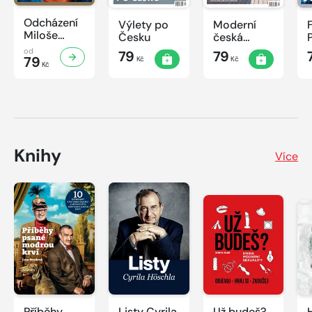
Odcházení
Výlety po
Moderní
Miloše
Česku
česká
Zemana
architektura
od
79
79
79
Kč
Kč
Kč
Knihy
Více
Příběhy
Listy Cyrila
Už budeš?