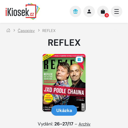
Přejít na hlavní obsah
0
Časopisy
REFLEX
REFLEX
Ukázka
Vydání:
26-27/17
–
Archiv