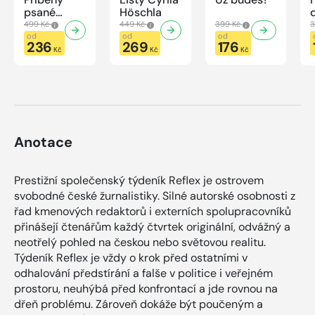
psané
Höschla
modrou
499 Kč
449 Kč
399 Kč
3
krví
od
od
od
236
269
176
Kč
Kč
Kč
Anotace
Prestižní společenský týdeník Reflex je ostrovem
svobodné české žurnalistiky. Silné autorské osobnosti z
řad kmenových redaktorů i externích spolupracovníků
přinášejí čtenářům každý čtvrtek originální, odvážný a
neotřelý pohled na českou nebo světovou realitu.
Týdeník Reflex je vždy o krok před ostatními v
odhalování předstírání a falše v politice i veřejném
prostoru, neuhýbá před konfrontací a jde rovnou na
dřeň problému. Zároveň dokáže být poučeným a