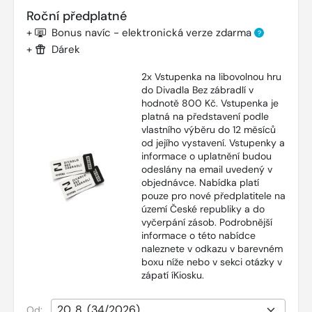
Roční předplatné
+
Bonus navíc - elektronická verze zdarma
?
+
Dárek
2x Vstupenka na libovolnou hru
do Divadla Bez zábradlí v
hodnotě 800 Kč. Vstupenka je
platná na představení podle
vlastního výběru do 12 měsíců
od jejího vystavení. Vstupenky a
informace o uplatnění budou
odeslány na email uvedený v
objednávce. Nabídka platí
pouze pro nové předplatitele na
území České republiky a do
vyčerpání zásob. Podrobnější
informace o této nabídce
naleznete v odkazu v barevném
boxu níže nebo v sekci otázky v
zápatí íKiosku.
Od: