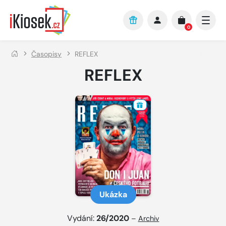
Přejít na hlavní obsah
0
Časopisy
REFLEX
REFLEX
Ukázka
Vydání:
26/2020
–
Archiv