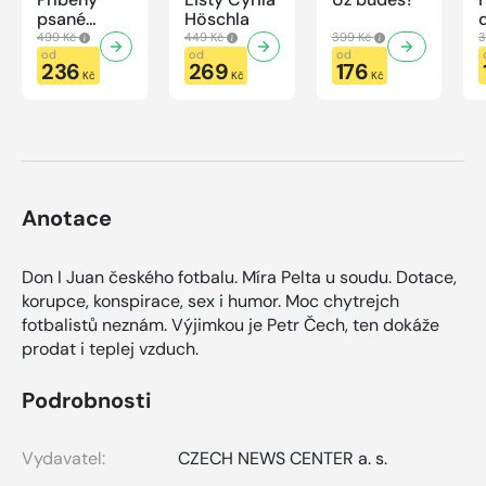
psané
Höschla
modrou
499 Kč
449 Kč
399 Kč
3
krví
od
od
od
236
269
176
Kč
Kč
Kč
Anotace
Don I Juan českého fotbalu. Míra Pelta u soudu. Dotace,
korupce, konspirace, sex i humor. Moc chytrejch
fotbalistů neznám. Výjimkou je Petr Čech, ten dokáže
prodat i teplej vzduch.
Podrobnosti
Vydavatel:
CZECH NEWS CENTER a. s.