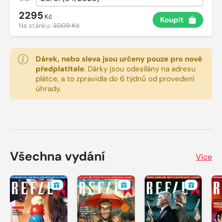
2295
Kč
Koupit
Na stánku:
3009 Kč
Dárek, nebo sleva jsou určeny pouze pro nové
předplatitele
.
Dárky jsou odesílány na adresu
plátce, a to zpravidla do 6 týdnů od provedení
úhrady.
Všechna vydání
Více