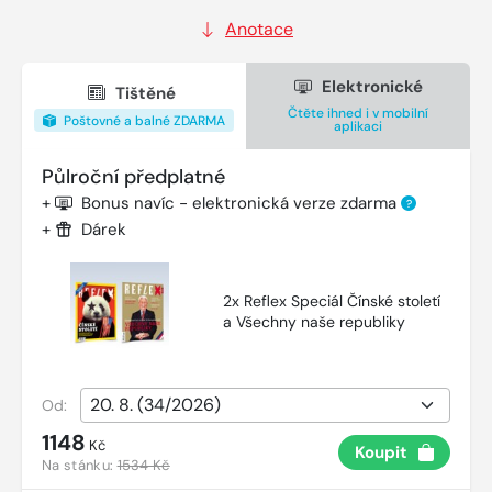
Anotace
Elektronické
Tištěné
Čtěte ihned i v mobilní
Poštovné a balné ZDARMA
aplikaci
Půlroční předplatné
+
Bonus navíc - elektronická verze zdarma
?
+
Dárek
2x Reflex Speciál Čínské století
a Všechny naše republiky
Od:
1148
Kč
Koupit
Na stánku:
1534 Kč