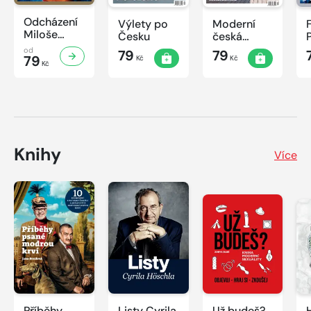
Odcházení
Výlety po
Moderní
Miloše
Česku
česká
Zemana
architektura
od
79
79
79
Kč
Kč
Kč
Knihy
Více
Příběhy
Listy Cyrila
Už budeš?