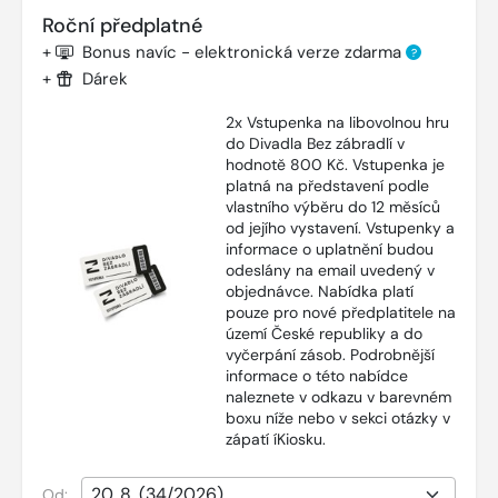
Roční předplatné
+
Bonus navíc - elektronická verze zdarma
?
+
Dárek
2x Vstupenka na libovolnou hru
do Divadla Bez zábradlí v
hodnotě 800 Kč. Vstupenka je
platná na představení podle
vlastního výběru do 12 měsíců
od jejího vystavení. Vstupenky a
informace o uplatnění budou
odeslány na email uvedený v
objednávce. Nabídka platí
pouze pro nové předplatitele na
území České republiky a do
vyčerpání zásob. Podrobnější
informace o této nabídce
naleznete v odkazu v barevném
boxu níže nebo v sekci otázky v
zápatí íKiosku.
Od: