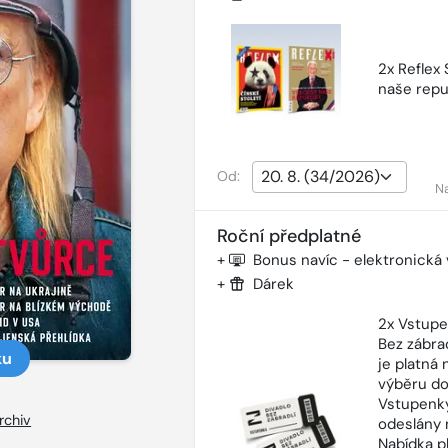
2x Reflex
naše repu
Od:
N
Roční předplatné
+
Bonus navíc - elektronická
+
Dárek
2x Vstupe
Bez zábra
ku
je platná
výběru do
Vstupenky
rchiv
odeslány 
Nabídka p