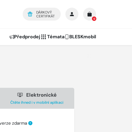
DÁRKOVÝ
CERTIFIKÁT
0
Předprodej
Témata
BLESKmobil
Elektronické
Čtěte ihned i v mobilní aplikaci
 verze zdarma
?