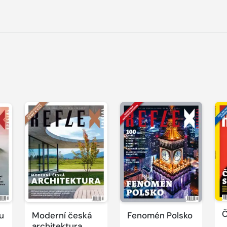
Č
u
Moderní česká
Fenomén Polsko
architektura