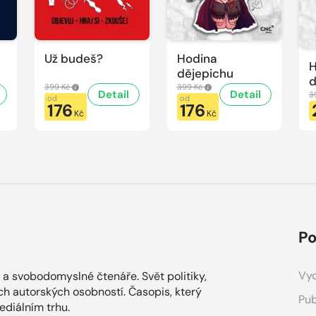
Už budeš?
Hodina
H
dějepichu
d
399 Kč
399 Kč
Detail
Detail
p
3
od
od
176
176
H
Kč
Kč
d
Po
Vyd
 a svobodomyslné čtenáře. Svět politiky,
ích autorských osobností. Časopis, který
Pub
diálním trhu.