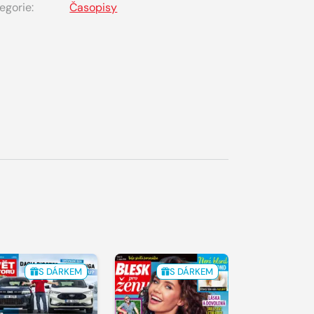
egorie:
Časopisy
S DÁRKEM
S DÁRKEM