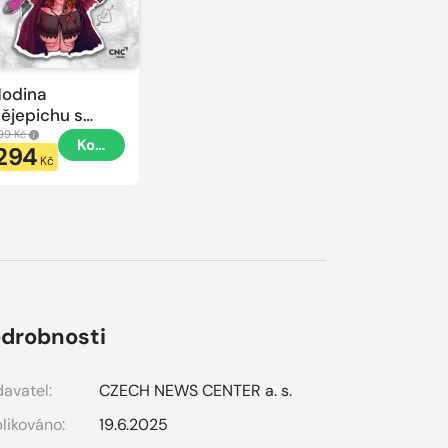
odina
ějepichu s
lacatkou
99 Kč
Koupit
294
odina
Kč
ějepichu
drobnosti
avatel:
CZECH NEWS CENTER a. s.
likováno:
19.6.2025