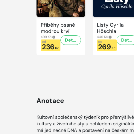
Příběhy psané
Listy Cyrila
modrou krví
Höschla
499 Kč
449 Kč
Detail
Detail
od
od
236
269
Kč
Kč
Anotace
Kultovní společenský týdeník pro přemýšlivé
kultury a životního stylu pohledem origináln
má jedinečné DNA a postavení na českém me