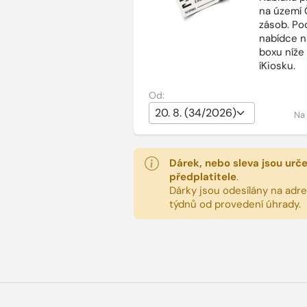
na území 
zásob. Po
nabídce n
boxu níže
íKiosku.
Od:
Na
Dárek, nebo sleva jsou urč
předplatitele
.
Dárky jsou odesílány na adres
týdnů od provedení úhrady.