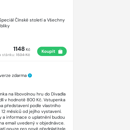
 Speciál Čínské století a Všechny
bliky
1148
Kč
Koupit
a stánku:
1534 Kč
 verze zdarma
?
nka na libovolnou hru do Divadla
dlí v hodnotě 800 Kč. Vstupenka
 na představení podle vlastního
 12 měsíců od jejího vystavení.
 a informace o uplatnění budou
na email uvedený v objednávce.
latí pouze pro nové předplatitele