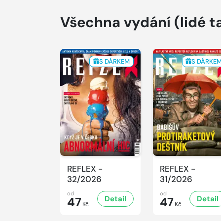
Všechna vydání
(lidé t
S DÁRKEM
S DÁRKE
REFLEX -
REFLEX -
32/2026
31/2026
od
od
Detail
Detail
47
47
Kč
Kč