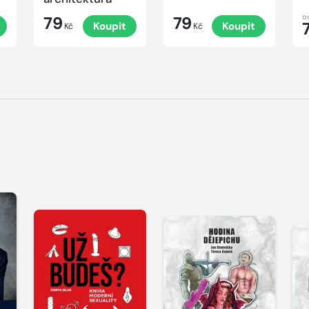
o
79
79
Koupit
Koupit
Kč
Kč