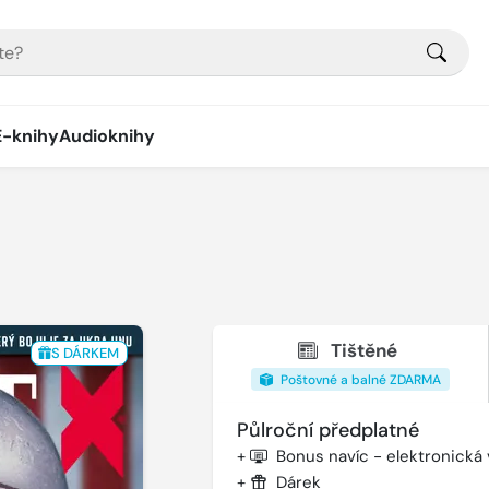
E-knihy
Audioknihy
Tištěné
S DÁRKEM
Poštovné a balné ZDARMA
Půlroční předplatné
+
Bonus navíc - elektronická
+
Dárek