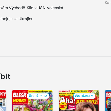
Kat
ízkém Východě. Klid v USA. Vojenská
 bojuje za Ukrajinu.
íbit
S DÁRKEM
S DÁRKEM