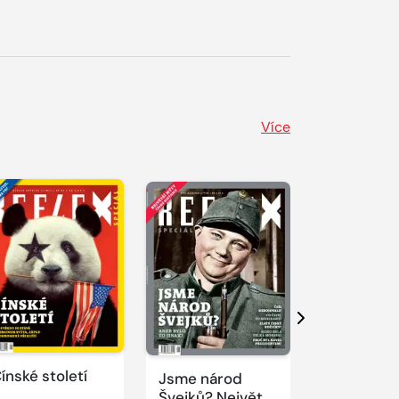
Více
Další
ínské století
Jsme národ
Novodobí
Švejků? Největší
vizionáři