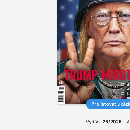
Prolistovat ukáz
Vydání:
25/2025
–
A