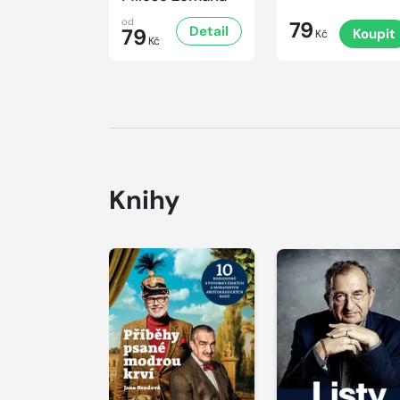
od
79
Detail
79
Koupit
Kč
Kč
Knihy