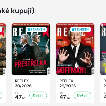
aké kupují)
M
S DÁRKEM
S DÁRKEM
REFLEX -
REFLEX -
R
30/2026
29/2026
2
od
od
o
Detail
Detail
47
47
Kč
Kč