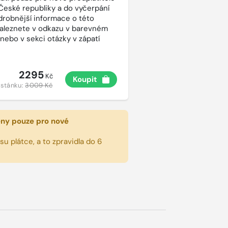
České republiky a do vyčerpání
drobnější informace o této
aleznete v odkazu v barevném
 nebo v sekci otázky v zápatí
2295
Kč
Koupit
 stánku:
3009 Kč
eny pouze pro nové
u plátce, a to zpravidla do 6