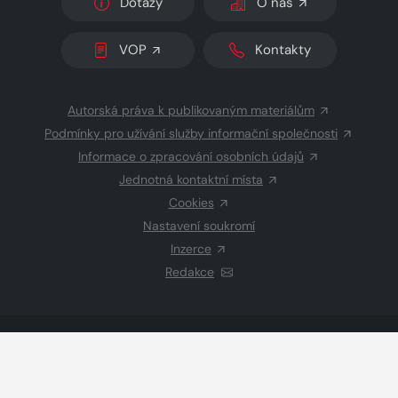
Dotazy
O nás
VOP
Kontakty
Autorská práva k publikovaným materiálům
Podmínky pro užívání služby informační společnosti
Informace o zpracování osobních údajů
Jednotná kontaktní místa
Cookies
Nastavení soukromí
Inzerce
Redakce
© 2026 Copyright
CZECH NEWS CENTER a.s.
a dodavatelé
obsahu
Vysázeno
Grand IT s.r.o.