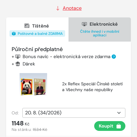
Anotace
Elektronické
Tištěné
Čtěte ihned i v mobilní
Poštovné a balné ZDARMA
aplikaci
Půlroční předplatné
+
Bonus navíc - elektronická verze zdarma
?
+
Dárek
2x Reflex Speciál Čínské století
a Všechny naše republiky
Od:
1148
Kč
Koupit
Na stánku:
1534 Kč