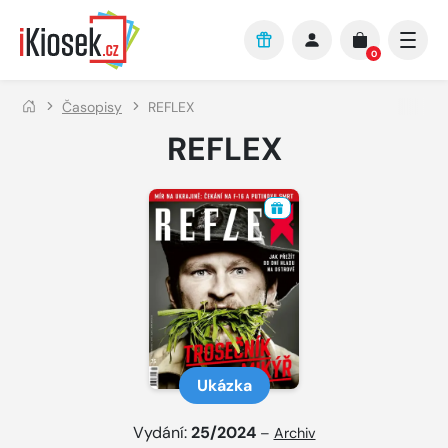
Přejít na hlavní obsah
0
Časopisy
REFLEX
REFLEX
Ukázka
Vydání:
25/2024
–
Archiv