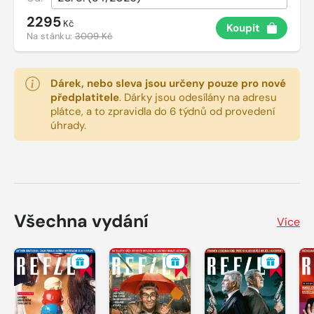
2295
Kč
Koupit
Na stánku:
3009 Kč
Dárek, nebo sleva jsou určeny pouze pro nové
předplatitele
.
Dárky jsou odesílány na adresu
plátce, a to zpravidla do 6 týdnů od provedení
úhrady.
Všechna vydání
Více