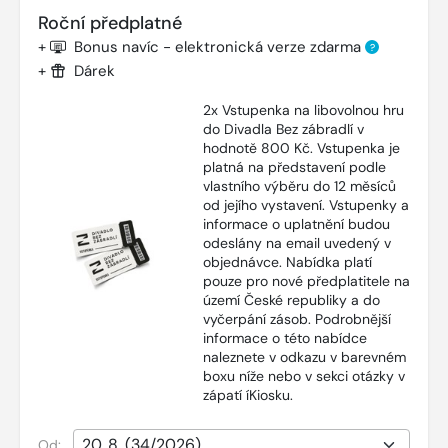
Roční předplatné
+
Bonus navíc - elektronická verze zdarma
?
+
Dárek
2x Vstupenka na libovolnou hru
do Divadla Bez zábradlí v
hodnotě 800 Kč. Vstupenka je
platná na představení podle
vlastního výběru do 12 měsíců
od jejího vystavení. Vstupenky a
informace o uplatnění budou
odeslány na email uvedený v
objednávce. Nabídka platí
pouze pro nové předplatitele na
území České republiky a do
vyčerpání zásob. Podrobnější
informace o této nabídce
naleznete v odkazu v barevném
boxu níže nebo v sekci otázky v
zápatí íKiosku.
Od: