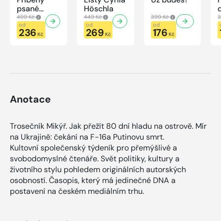
psané
Höschla
modrou
499 Kč
449 Kč
399 Kč
3
krví
od
od
od
236
269
176
Kč
Kč
Kč
Anotace
Trosečník Mikýř. Jak přežít 80 dní hladu na ostrově. Mír
na Ukrajině: čekání na F-16a Putinovu smrt.
Kultovní společenský týdeník pro přemýšlivé a
svobodomyslné čtenáře. Svět politiky, kultury a
životního stylu pohledem originálních autorských
osobností. Časopis, který má jedinečné DNA a
postavení na českém mediálním trhu.