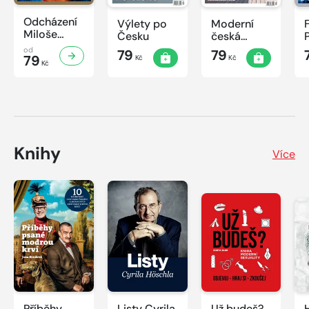
Odcházení
Výlety po
Moderní
Miloše
Česku
česká
Zemana
architektura
od
79
79
79
Kč
Kč
Kč
Knihy
Více
Příběhy
Listy Cyrila
Už budeš?