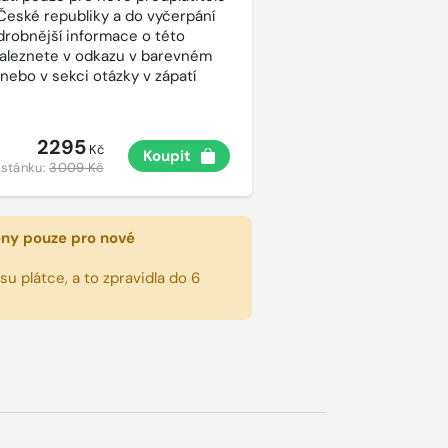
České republiky a do vyčerpání
drobnější informace o této
aleznete v odkazu v barevném
 nebo v sekci otázky v zápatí
2295
Kč
Koupit
 stánku:
3009 Kč
eny pouze pro nové
u plátce, a to zpravidla do 6