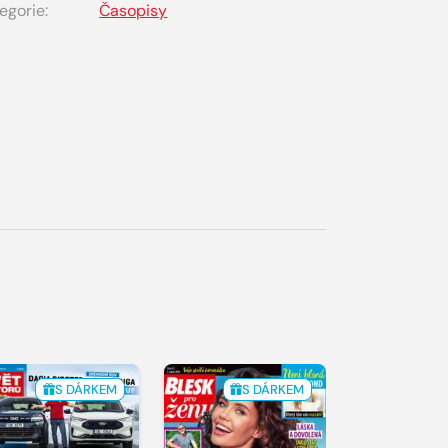
egorie:
Časopisy
S DÁRKEM
S DÁRKEM