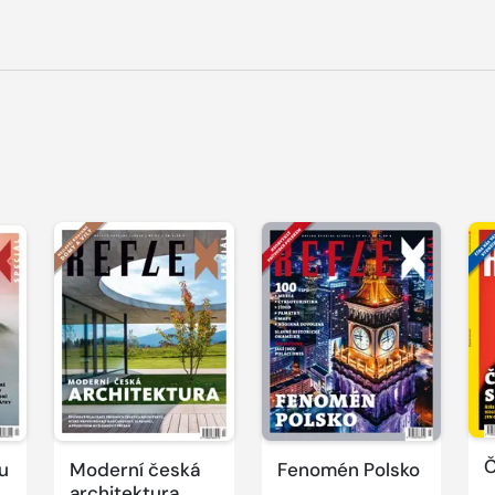
Č
u
Moderní česká
Fenomén Polsko
architektura