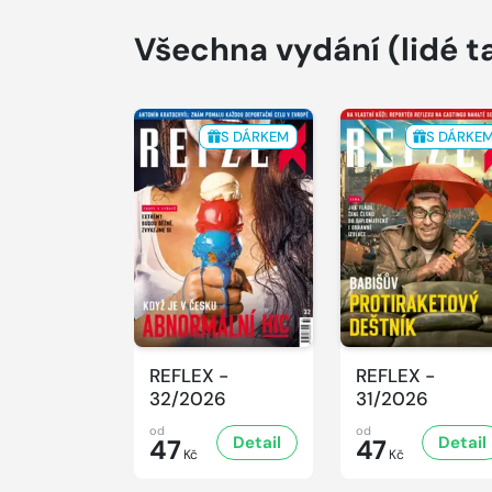
Všechna vydání
(lidé t
S DÁRKEM
S DÁRKE
REFLEX -
REFLEX -
32/2026
31/2026
od
od
Detail
Detail
47
47
Kč
Kč