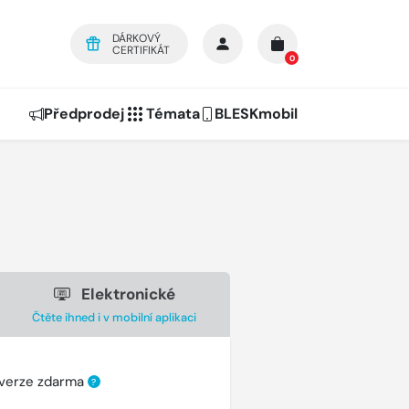
DÁRKOVÝ
CERTIFIKÁT
0
Předprodej
Témata
BLESKmobil
Elektronické
Čtěte ihned i v mobilní aplikaci
 verze zdarma
?