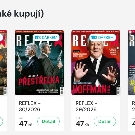
aké kupují)
M
S DÁRKEM
S DÁRKEM
REFLEX -
REFLEX -
R
30/2026
29/2026
2
od
od
o
Detail
Detail
47
47
Kč
Kč