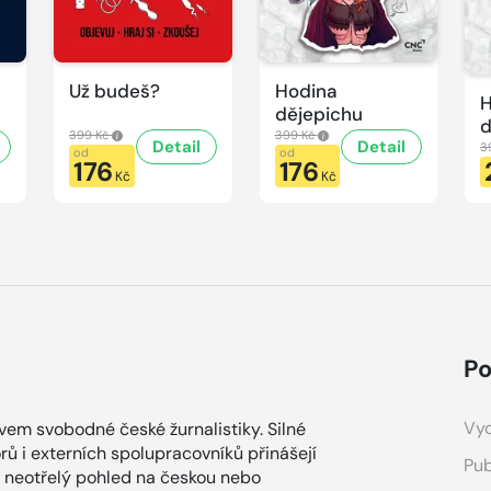
Už budeš?
Hodina
H
dějepichu
d
399 Kč
399 Kč
Detail
Detail
p
3
od
od
176
176
H
Kč
Kč
d
Po
Vyd
ovem svobodné české žurnalistiky. Silné
ů i externích spolupracovníků přinášejí
Pub
a neotřelý pohled na českou nebo