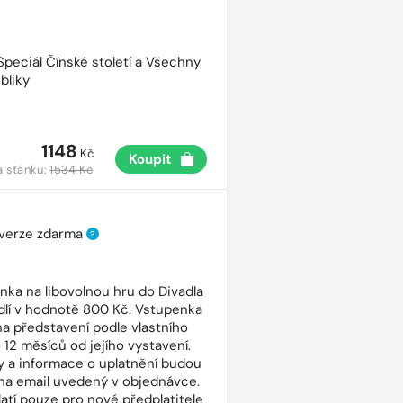
 Speciál Čínské století a Všechny
bliky
1148
Kč
Koupit
a stánku:
1534 Kč
 verze zdarma
?
nka na libovolnou hru do Divadla
dlí v hodnotě 800 Kč. Vstupenka
 na představení podle vlastního
 12 měsíců od jejího vystavení.
 a informace o uplatnění budou
na email uvedený v objednávce.
latí pouze pro nové předplatitele