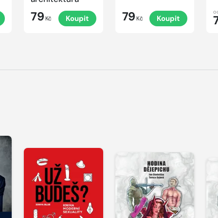
o
79
79
Koupit
Koupit
Kč
Kč