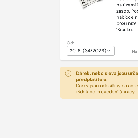
na území 
zásob. Po
nabídce n
boxu níže
íKiosku.
Od:
Na
Dárek, nebo sleva jsou urč
předplatitele
.
Dárky jsou odesílány na adres
týdnů od provedení úhrady.