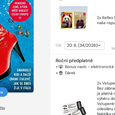
2x Reflex
naše repu
Od:
N
Roční předplatné
+
Bonus navíc - elektronická
+
Dárek
2x Vstupe
Bez zábra
ku
je platná
výběru do
Vstupenky
hiv
odeslány 
Nabídka p