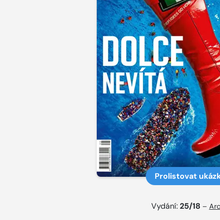
Prolistovat ukáz
Vydání:
25/18
–
Arc