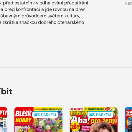
ok před ostatními v odhalování předstírání
Kat
ýbá před konfrontací a jde rovnou na dřeň
zábavným průvodcem světem kultury,
x je zkrátka značkou dobrého čtenářského
íbit
S DÁRKEM
S DÁRKEM