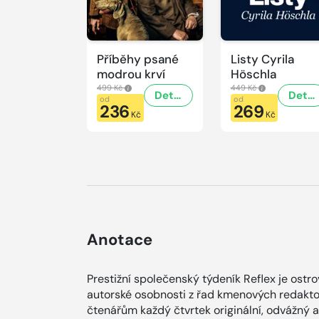
Příběhy psané
Listy Cyrila
modrou krví
Höschla
499 Kč
449 Kč
Detail
Detail
od
od
236
269
Kč
Kč
Anotace
Prestižní společenský týdeník Reflex je ostr
autorské osobnosti z řad kmenových redaktor
čtenářům každý čtvrtek originální, odvážný 