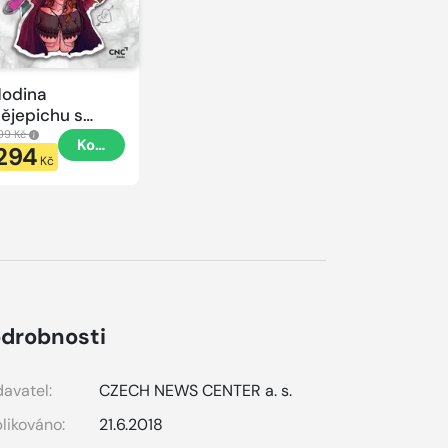
odina
ějepichu s
lacatkou
99 Kč
Koupit
294
odina
Kč
ějepichu
drobnosti
avatel:
CZECH NEWS CENTER a. s.
likováno:
21.6.2018