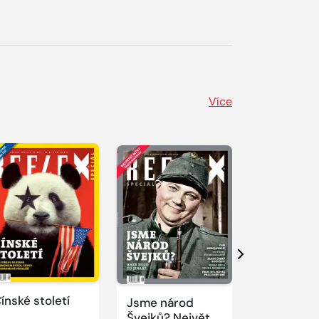
Více
Další
ínské století
Jsme národ
Novodobí
Švejků? Největší
vizionáři