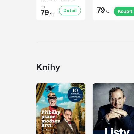
od
79
Detail
79
Koupit
Kč
Kč
Knihy