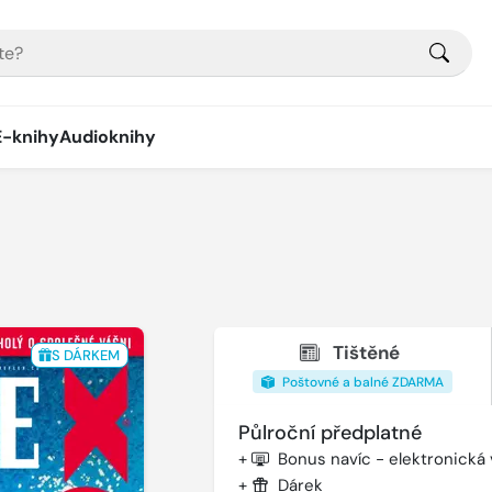
E-knihy
Audioknihy
Tištěné
S DÁRKEM
Poštovné a balné ZDARMA
Půlroční předplatné
+
Bonus navíc - elektronická
+
Dárek