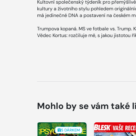
Kultovní společenský týdeník pro přemýšlivé
kultury a životního stylu pohledem origináln
má jedinečné DNA a postavení na českém me
Trumpova kopaná. MS ve fotbale vs. Trump. K
Vědec Kortus: rozčiluje mě, s jakou jistotou ří
Mohlo by se vám také l
S DÁRKEM