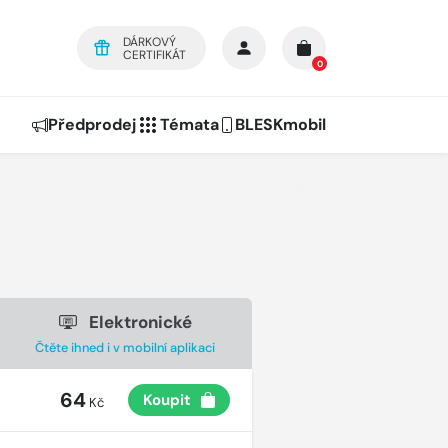
DÁRKOVÝ
CERTIFIKÁT
0
Předprodej
Témata
BLESKmobil
Elektronické
Čtěte ihned i v mobilní aplikaci
64
Koupit
Kč