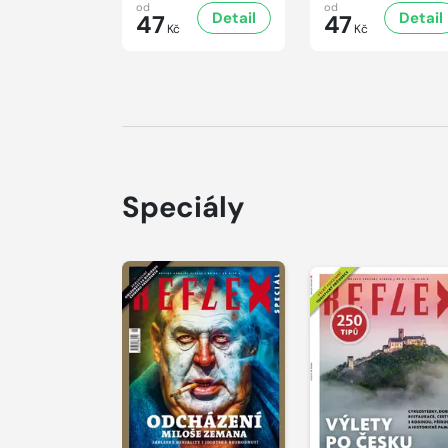
od
od
Detail
Detail
47
47
Kč
Kč
Speciály