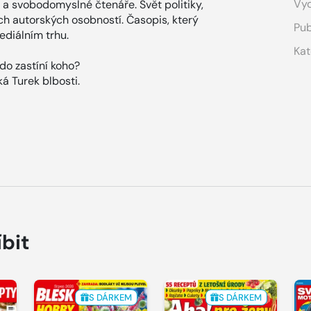
Vyd
 a svobodomyslné čtenáře. Svět politiky,
ích autorských osobností. Časopis, který
Pub
diálním trhu.
Kat
do zastíní koho?
ká Turek blbosti.
íbit
S DÁRKEM
S DÁRKEM