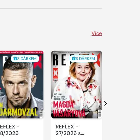
Více
S DÁRKEM
S DÁRKEM
S 
Další
EFLEX -
REFLEX -
REFLEX -
8/2026
27/2026 s
26/2026
Excellentem