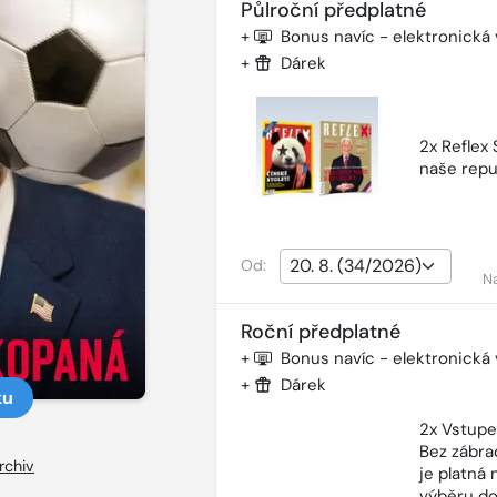
Půlroční předplatné
+
Bonus navíc - elektronická
+
Dárek
2x Reflex
naše repu
Od:
N
Roční předplatné
+
Bonus navíc - elektronická
+
Dárek
ku
2x Vstupe
Bez zábra
rchiv
je platná
výběru do