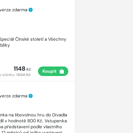
 verze zdarma
?
 Speciál Čínské století a Všechny
bliky
1148
Kč
Koupit
a stánku:
1534 Kč
 verze zdarma
?
nka na libovolnou hru do Divadla
dlí v hodnotě 800 Kč. Vstupenka
 na představení podle vlastního
 12 měsíců od jejího vystavení.