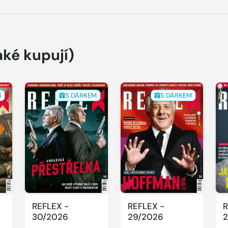
aké kupují)
M
S DÁRKEM
S DÁRKEM
REFLEX -
REFLEX -
R
30/2026
29/2026
2