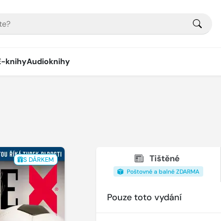
E-knihy
Audioknihy
Tištěné
S DÁRKEM
Poštovné a balné ZDARMA
Pouze toto vydání