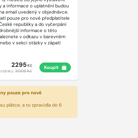
 a informace o uplatnění budou
na email uvedený v objednávce.
latí pouze pro nové předplatitele
České republiky a do vyčerpání
drobnější informace o této
aleznete v odkazu v barevném
 nebo v sekci otázky v zápatí
2295
Kč
Koupit
 stánku:
3009 Kč
eny pouze pro nové
u plátce, a to zpravidla do 6