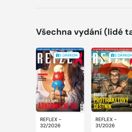
Všechna vydání
(lidé t
S DÁRKEM
S DÁRKE
REFLEX -
REFLEX -
32/2026
31/2026