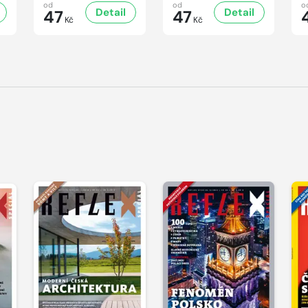
od
od
o
Detail
Detail
47
47
Kč
Kč