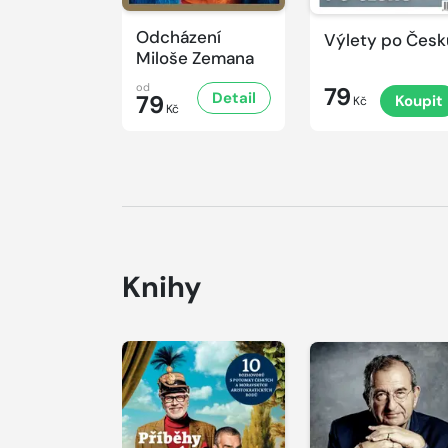
Odcházení
Výlety po Česk
Miloše Zemana
od
79
Detail
79
Koupit
Kč
Kč
Knihy