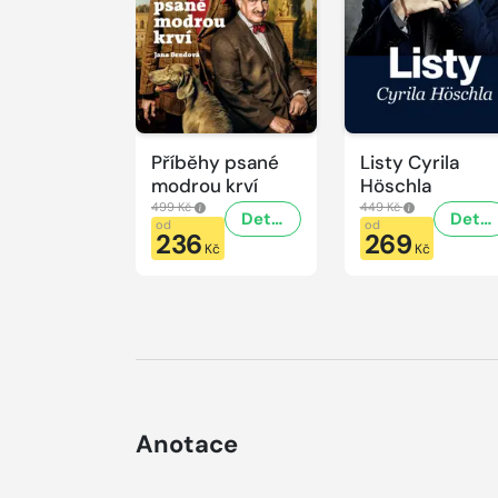
Příběhy psané
Listy Cyrila
modrou krví
Höschla
499 Kč
449 Kč
Detail
Detail
od
od
236
269
Kč
Kč
Anotace