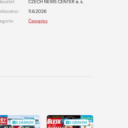
avatel:
CZECH NEWS CENTER a. s.
likováno:
11.6.2026
egorie:
Časopisy
S DÁRKEM
S DÁRKEM