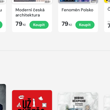
Č
u
Moderní česká
Fenomén Polsko
architektura
o
79
79
Koupit
Koupit
Kč
Kč