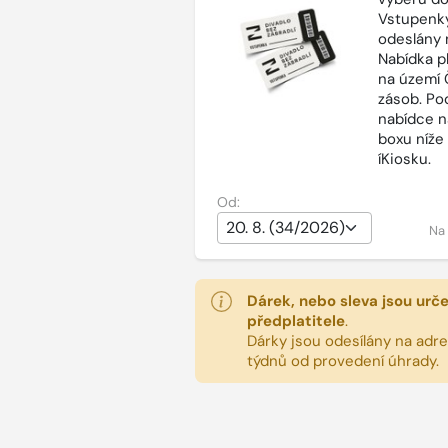
Vstupenky
odeslány 
Nabídka p
na území 
zásob. Po
nabídce n
boxu níže
íKiosku.
Od:
Na
Dárek, nebo sleva jsou urč
předplatitele
.
Dárky jsou odesílány na adres
týdnů od provedení úhrady.