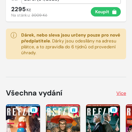
2295
Kč
Koupit
Na stánku:
3009 Kč
Dárek, nebo sleva jsou určeny pouze pro nové
předplatitele
.
Dárky jsou odesílány na adresu
plátce, a to zpravidla do 6 týdnů od provedení
úhrady.
Všechna vydání
Více