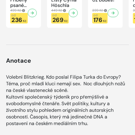
psané
Höschla
modrou
499 Kč
449 Kč
399 Kč
3
krví
od
od
od
236
269
176
Kč
Kč
Kč
Anotace
Volební Blitzkrieg. Kdo poslal Filipa Turka do Evropy?
Téma, proč mladí kluci nemají sex. Noc dlouhých nožů
na české vlastenecké scéně.
Kultovní společenský týdeník pro přemýšlivé a
svobodomyslné čtenáře. Svět politiky, kultury a
životního stylu pohledem originálních autorských
osobností. Časopis, který má jedinečné DNA a
postavení na českém mediálním trhu.