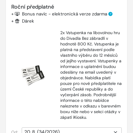
Roční předplatné
+
Bonus navíc - elektronická verze zdarma
?
+
Dárek
2x Vstupenka na libovolnou hru
do Divadla Bez zábradlí v
hodnotě 800 Kč. Vstupenka je
platná na představení podle
vlastního výběru do 12 měsíců
od jejího vystavení. Vstupenky a
informace o uplatnění budou
odeslány na email uvedený v
objednávce. Nabídka platí
pouze pro nové předplatitele na
území České republiky a do
vyčerpání zásob. Podrobnější
informace o této nabídce
naleznete v odkazu v barevném
boxu níže nebo v sekci otázky v
zápatí íKiosku.
Od: