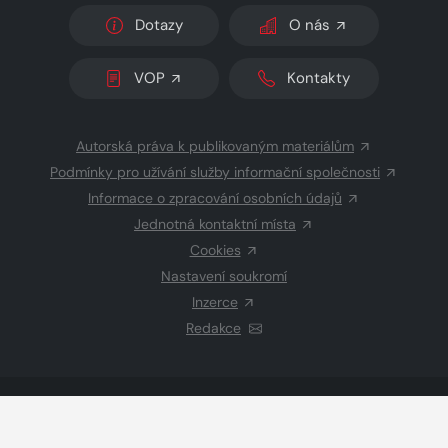
Dotazy
O nás
VOP
Kontakty
Autorská práva k publikovaným materiálům
Podmínky pro užívání služby informační společnosti
Informace o zpracování osobních údajů
Jednotná kontaktní místa
Cookies
Nastavení soukromí
Inzerce
Redakce
© 2026 Copyright
CZECH NEWS CENTER a.s.
a dodavatelé
obsahu
Vysázeno
Grand IT s.r.o.