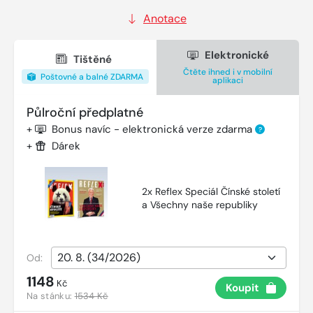
Anotace
Elektronické
Tištěné
Čtěte ihned i v mobilní
Poštovné a balné ZDARMA
aplikaci
Půlroční předplatné
+
Bonus navíc - elektronická verze zdarma
?
+
Dárek
2x Reflex Speciál Čínské století
a Všechny naše republiky
Od:
1148
Kč
Koupit
Na stánku:
1534 Kč