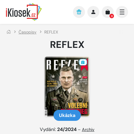
Přejít na hlavní obsah
0
Časopisy
REFLEX
REFLEX
Ukázka
Vydání:
24/2024
–
Archiv