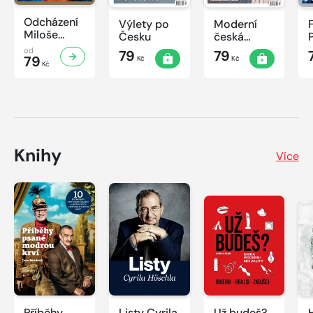
Odcházení
Výlety po
Moderní
Miloše
Česku
česká
Zemana
architektura
od
79
79
79
Kč
Kč
Kč
Knihy
Více
Příběhy
Listy Cyrila
Už budeš?