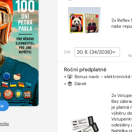
2x Reflex
naše repu
Od:
N
Roční předplatné
+
Bonus navíc - elektronická
+
Dárek
2x Vstupe
Bez zábra
ku
je platná
výběru do
Vstupenky
rchiv
odeslány 
Nabídka p