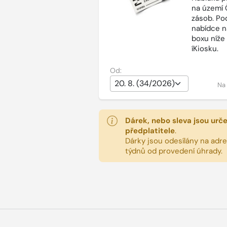
na území 
zásob. Po
nabídce n
boxu níže
íKiosku.
Od:
Na
Dárek, nebo sleva jsou urč
předplatitele
.
Dárky jsou odesílány na adres
týdnů od provedení úhrady.