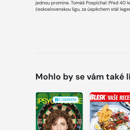
jednou promine. Tomáš Pospíchal: Před 40 l
československou ligu, za úspěchem stál legen
Mohlo by se vám také l
S DÁRKEM