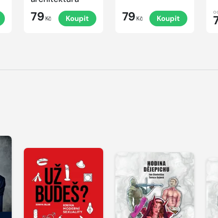
o
79
79
Koupit
Koupit
Kč
Kč