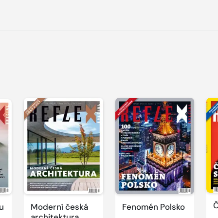
Č
u
Moderní česká
Fenomén Polsko
architektura