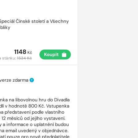
 Speciál Čínské století a Všechny
bliky
1148
Kč
Koupit
a stánku:
1534 Kč
 verze zdarma
?
nka na libovolnou hru do Divadla
dlí v hodnotě 800 Kč. Vstupenka
 na představení podle vlastního
 12 měsíců od jejího vystavení.
 a informace o uplatnění budou
na email uvedený v objednávce.
latí pouze pro nové předplatitele