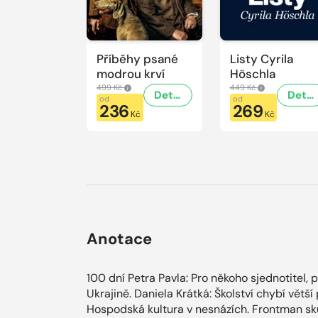
Příběhy psané
Listy Cyrila
modrou krví
Höschla
499 Kč
449 Kč
Detail
Detail
od
od
236
269
Kč
Kč
Anotace
100 dní Petra Pavla: Pro někoho sjednotitel, p
Ukrajině. Daniela Krátká: Školství chybí větší 
Hospodská kultura v nesnázích. Frontman s