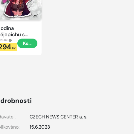
odina
ějepichu s
lacatkou
99 Kč
Koupit
294
odina
Kč
ějepichu
drobnosti
avatel:
CZECH NEWS CENTER a. s.
likováno:
15.6.2023