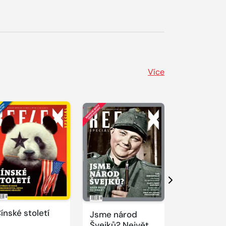
Více
Další
ínské století
Jsme národ
Novodobí
Švejků? Největší
vizionáři