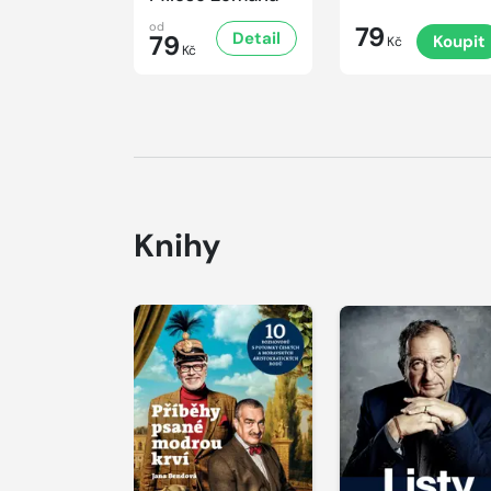
od
79
Detail
79
Koupit
Kč
Kč
Knihy