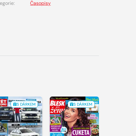
egorie:
Časopisy
S DÁRKEM
S DÁRKEM