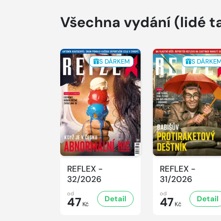
Všechna vydání
(lidé t
S DÁRKEM
S DÁRKE
REFLEX -
REFLEX -
32/2026
31/2026
od
od
Detail
Detail
47
47
Kč
Kč