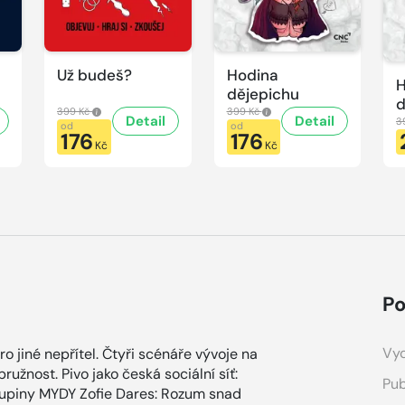
Už budeš?
Hodina
H
dějepichu
d
399 Kč
399 Kč
Detail
Detail
p
3
od
od
176
176
H
Kč
Kč
d
Po
Vyd
ro jiné nepřítel. Čtyři scénáře vývoje na
pružnost. Pivo jako česká sociální síť:
Pub
kupiny MYDY Zofie Dares: Rozum snad