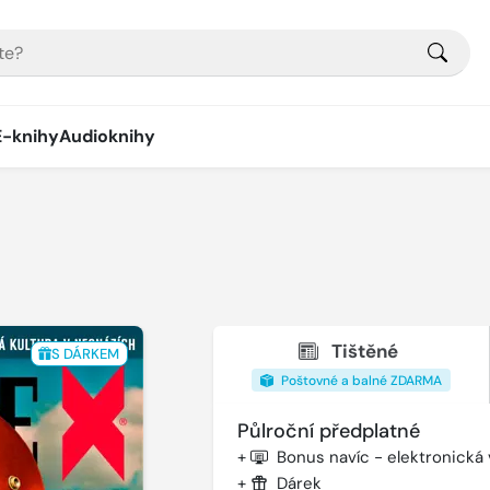
E-knihy
Audioknihy
Tištěné
S DÁRKEM
Poštovné a balné ZDARMA
Půlroční předplatné
+
Bonus navíc - elektronická
+
Dárek