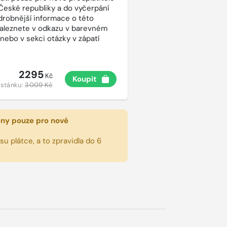
České republiky a do vyčerpání
drobnější informace o této
aleznete v odkazu v barevném
 nebo v sekci otázky v zápatí
2295
Kč
Koupit
 stánku:
3009 Kč
eny pouze pro nové
u plátce, a to zpravidla do 6