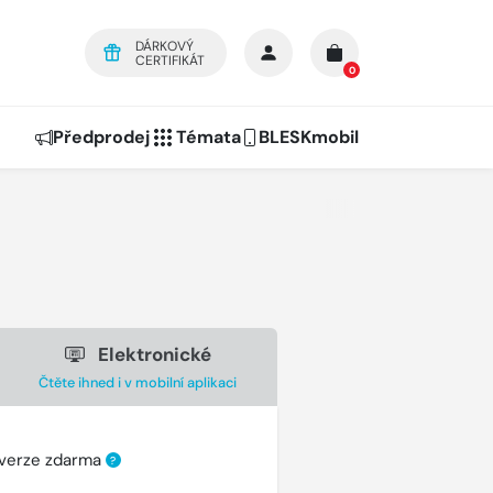
DÁRKOVÝ
CERTIFIKÁT
0
Předprodej
Témata
BLESKmobil
Elektronické
Čtěte ihned i v mobilní aplikaci
 verze zdarma
?