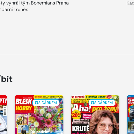
ety vyhrál tým Bohemians Praha
Kat
dární trenér.
íbit
S DÁRKEM
S DÁRKEM