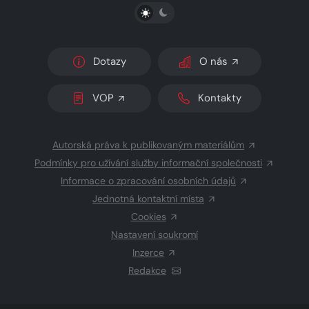
PŘEPNOUT SVĚTLÝ/TMAVÝ REŽIM
Dotazy
O nás
VOP
Kontakty
Autorská práva k publikovaným materiálům
Podmínky pro užívání služby informační společnosti
Informace o zpracování osobních údajů
Jednotná kontaktní místa
Cookies
Nastavení soukromí
Inzerce
Redakce