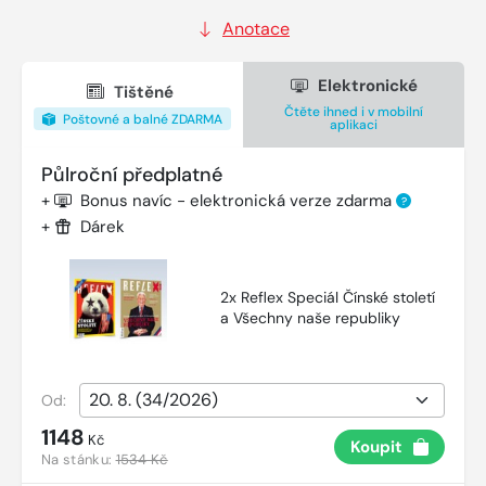
Anotace
Elektronické
Tištěné
Čtěte ihned i v mobilní
Poštovné a balné ZDARMA
aplikaci
Půlroční předplatné
+
Bonus navíc - elektronická verze zdarma
?
+
Dárek
2x Reflex Speciál Čínské století
a Všechny naše republiky
Od:
1148
Kč
Koupit
Na stánku:
1534 Kč