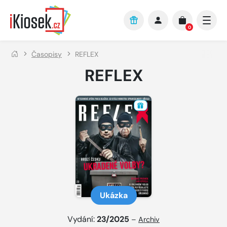
Přejít na hlavní obsah
0
Časopisy
REFLEX
REFLEX
Ukázka
Vydání:
23/2025
–
Archiv