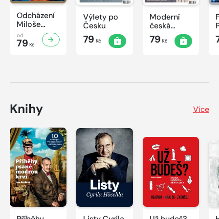
Odcházení
Výlety po
Moderní
Miloše
Česku
česká
Zemana
architektura
od
79
79
79
Kč
Kč
Kč
Knihy
Více
Příběhy
Listy Cyrila
Už budeš?