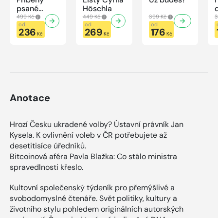
psané
Höschla
modrou
499 Kč
449 Kč
399 Kč
3
krví
od
od
od
236
269
176
Kč
Kč
Kč
Anotace
Hrozí Česku ukradené volby? Ústavní právník Jan
Kysela. K ovlivnění voleb v ČR potřebujete až
desetitisíce úředníků.
Bitcoinová aféra Pavla Blažka: Co stálo ministra
spravedlnosti křeslo.
Kultovní společenský týdeník pro přemýšlivé a
svobodomyslné čtenáře. Svět politiky, kultury a
životního stylu pohledem originálních autorských