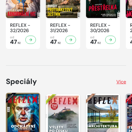
REFLEX -
REFLEX -
REFLEX -
32/2026
31/2026
30/2026
od
od
od
47
47
47
Kč
Kč
Kč
Speciály
Více