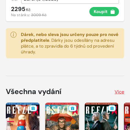
2295
Kč
Koupit
Na stánku:
3009 Kč
Dárek, nebo sleva jsou určeny pouze pro nové
předplatitele
.
Dárky jsou odesílány na adresu
plátce, a to zpravidla do 6 týdnů od provedení
úhrady.
Všechna vydání
Více