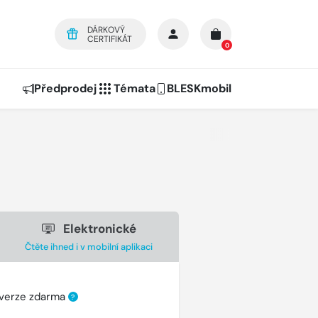
DÁRKOVÝ
CERTIFIKÁT
0
Předprodej
Témata
BLESKmobil
Elektronické
Čtěte ihned i v mobilní aplikaci
 verze zdarma
?