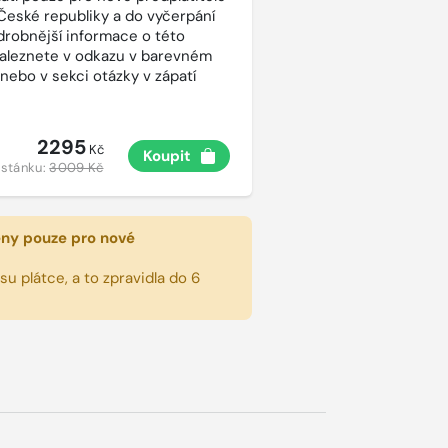
České republiky a do vyčerpání
drobnější informace o této
aleznete v odkazu v barevném
 nebo v sekci otázky v zápatí
2295
Kč
Koupit
 stánku:
3009 Kč
eny pouze pro nové
u plátce, a to zpravidla do 6