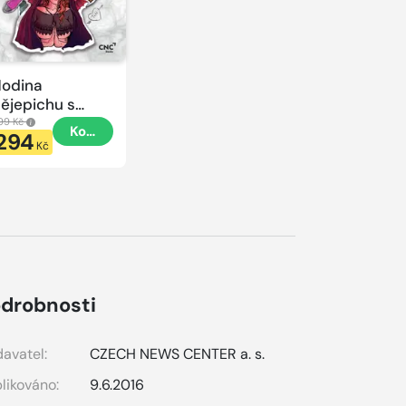
odina
ějepichu s
lacatkou
99 Kč
Koupit
294
odina
Kč
ějepichu
drobnosti
avatel:
CZECH NEWS CENTER a. s.
likováno:
9.6.2016