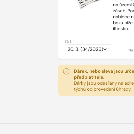
na území 
zásob. Po
nabídce n
boxu níže
íKiosku.
Od:
Na
Dárek, nebo sleva jsou urč
předplatitele
.
Dárky jsou odesílány na adres
týdnů od provedení úhrady.