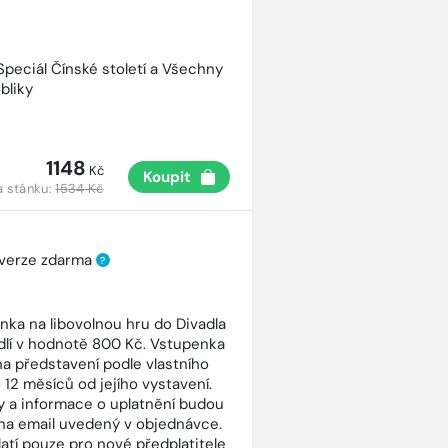
 Speciál Čínské století a Všechny
bliky
1148
Kč
Koupit
a stánku:
1534 Kč
 verze zdarma
?
nka na libovolnou hru do Divadla
dlí v hodnotě 800 Kč. Vstupenka
 na představení podle vlastního
 12 měsíců od jejího vystavení.
 a informace o uplatnění budou
na email uvedený v objednávce.
latí pouze pro nové předplatitele