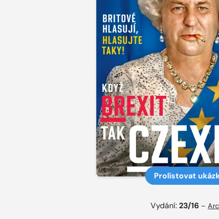
Prolistovat ukáz
Vydání:
23/16
–
Arc