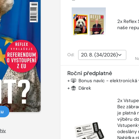
2x Reflex
naše repu
Od:
N
Roční předplatné
+
Bonus navíc - elektronická
+
Dárek
2x Vstupe
Bez zábra
ku
je platná
výběru do
Vstupenky
hiv
odeslány 
Nabídka p