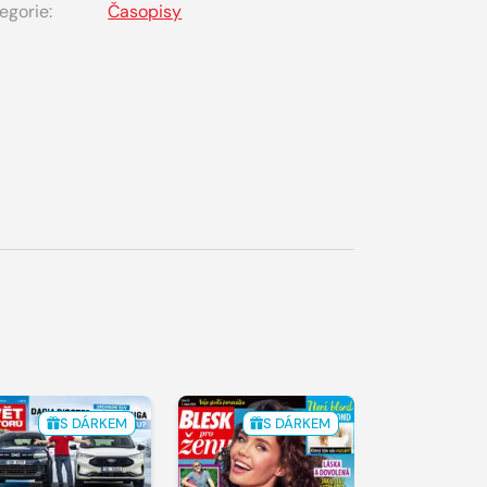
egorie:
Časopisy
S DÁRKEM
S DÁRKEM