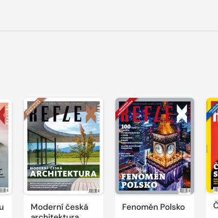
Č
u
Moderní česká
Fenomén Polsko
architektura