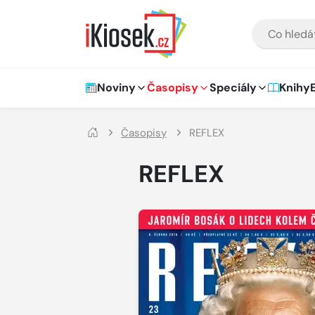
Přejít na hlavní obsah
VYHLEDÁVÁNÍ
Hlavní navigace
Noviny
Časopisy
Speciály
Knihy
Časopisy
REFLEX
REFLEX