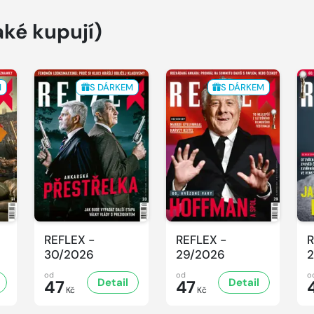
aké kupují)
M
S DÁRKEM
S DÁRKEM
REFLEX -
REFLEX -
R
30/2026
29/2026
2
od
od
o
Detail
Detail
47
47
Kč
Kč