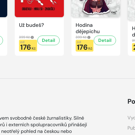
Už budeš?
Hodina
H
dějepichu
d
399 Kč
399 Kč
Detail
Detail
p
3
od
od
176
176
H
Kč
Kč
d
Po
Vyd
ovem svobodné české žurnalistiky. Silné
ů i externích spolupracovníků přinášejí
Pub
a neotřelý pohled na českou nebo