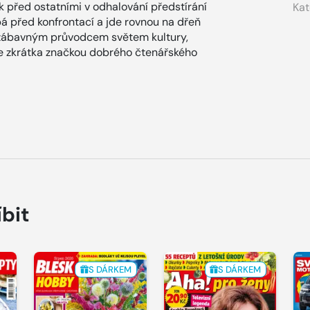
ok před ostatními v odhalování předstírání
Kat
ýbá před konfrontací a jde rovnou na dřeň
zábavným průvodcem světem kultury,
x je zkrátka značkou dobrého čtenářského
íbit
S DÁRKEM
S DÁRKEM