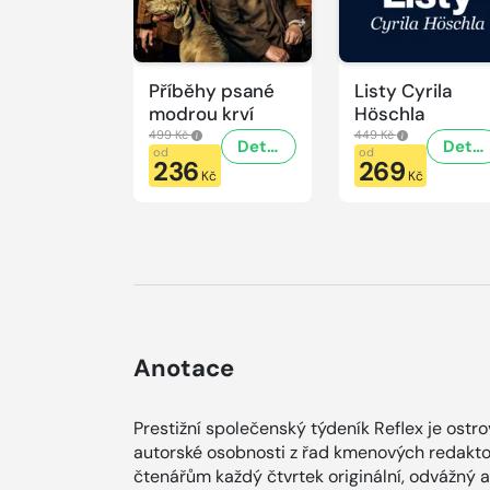
Příběhy psané
Listy Cyrila
modrou krví
Höschla
499 Kč
449 Kč
Detail
Detail
od
od
236
269
Kč
Kč
Anotace
Prestižní společenský týdeník Reflex je ostr
autorské osobnosti z řad kmenových redaktor
čtenářům každý čtvrtek originální, odvážný 