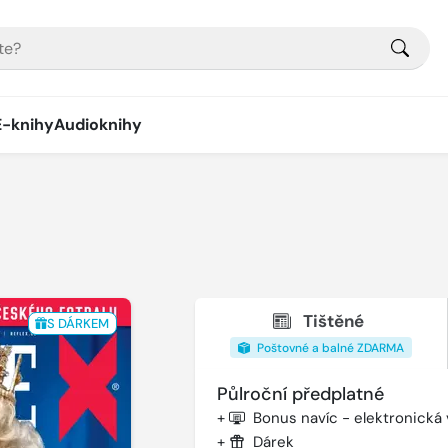
E-knihy
Audioknihy
Tištěné
S DÁRKEM
Poštovné a balné ZDARMA
Půlroční předplatné
+
Bonus navíc - elektronická
+
Dárek