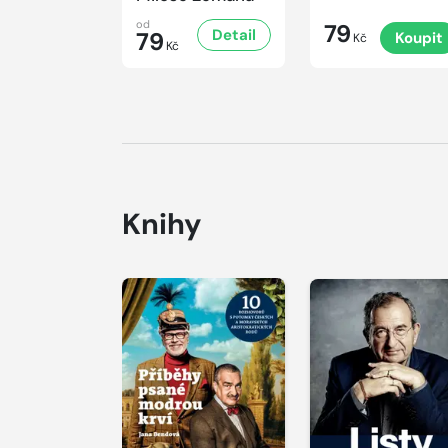
od
79
Detail
79
Koupit
Kč
Kč
Knihy