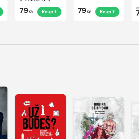
o
79
79
Koupit
Koupit
Kč
Kč