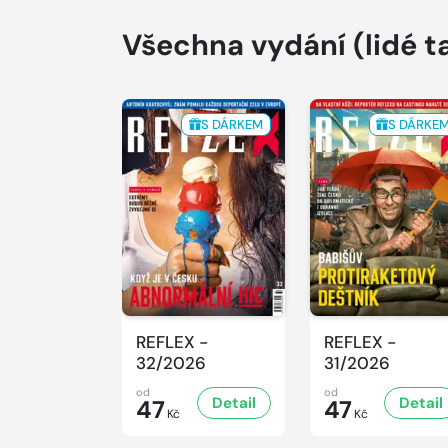
Všechna vydání
(lidé t
S DÁRKEM
S DÁRKE
REFLEX -
REFLEX -
32/2026
31/2026
od
od
Detail
Detail
47
47
Kč
Kč