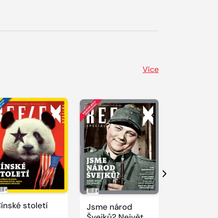
Více
Další
ínské století
Jsme národ
Novodobí
Švejků? Největší
vizionáři