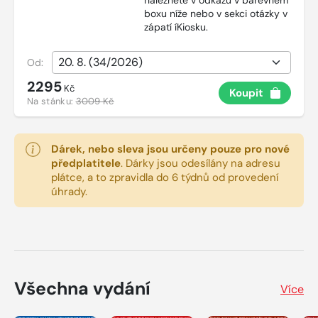
naleznete v odkazu v barevném
boxu níže nebo v sekci otázky v
zápatí íKiosku.
Od:
2295
Kč
Koupit
Na stánku:
3009 Kč
Dárek, nebo sleva jsou určeny pouze pro nové
předplatitele
.
Dárky jsou odesílány na adresu
plátce, a to zpravidla do 6 týdnů od provedení
úhrady.
Všechna vydání
Více