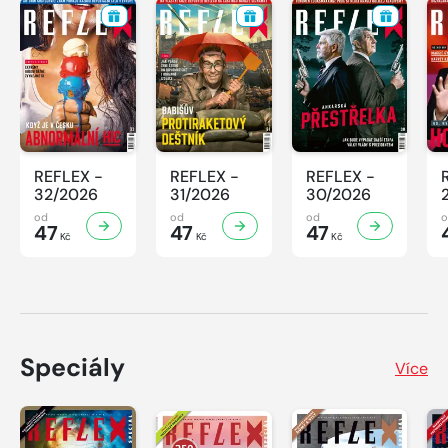
REFLEX -
REFLEX -
REFLEX -
32/2026
31/2026
30/2026
od
od
od
47
47
47
Kč
Kč
Kč
Speciály
Více