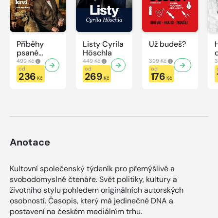
Příběhy
Listy Cyrila
Už budeš?
psané
Höschla
modrou
499 Kč
449 Kč
399 Kč
3
krví
od
od
od
236
269
176
Kč
Kč
Kč
Anotace
Kultovní společenský týdeník pro přemýšlivé a
svobodomyslné čtenáře. Svět politiky, kultury a
životního stylu pohledem originálních autorských
osobností. Časopis, který má jedinečné DNA a
postavení na českém mediálním trhu.