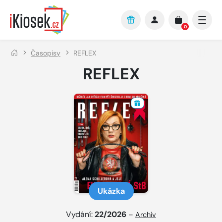
Přejít na hlavní obsah
0
Časopisy
REFLEX
REFLEX
Ukázka
Vydání:
22/2026
–
Archiv