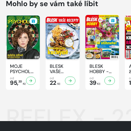
Mohlo by se vám také líbit
MOJE
BLESK
BLESK
PSYCHOLOGIE
VAŠE
HOBBY -
- 8/2026
RECEPTY -
8/2026
od
od
od
95,
8/2026
22
39
20
Kč
Kč
Kč
REFLEX - 2