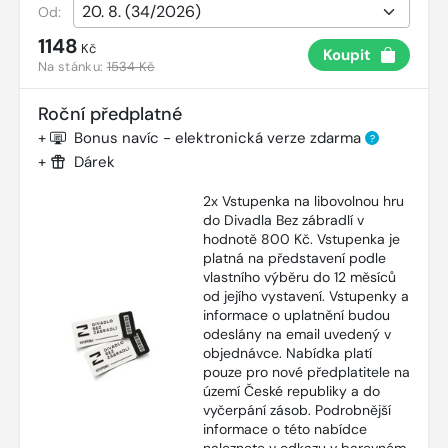
Od:
1148
Kč
Koupit
Na stánku:
1534 Kč
Roční předplatné
+
Bonus navíc - elektronická verze zdarma
?
+
Dárek
2x Vstupenka na libovolnou hru
do Divadla Bez zábradlí v
hodnotě 800 Kč. Vstupenka je
platná na představení podle
vlastního výběru do 12 měsíců
od jejího vystavení. Vstupenky a
informace o uplatnění budou
odeslány na email uvedený v
objednávce. Nabídka platí
pouze pro nové předplatitele na
území České republiky a do
vyčerpání zásob. Podrobnější
informace o této nabídce