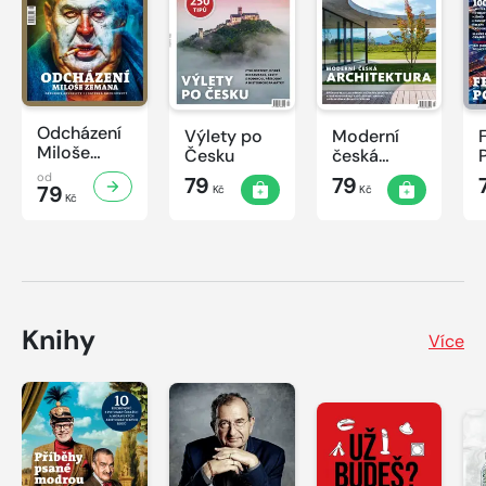
Odcházení
Výlety po
Moderní
Miloše
Česku
česká
Zemana
architektura
od
79
79
79
Kč
Kč
Kč
Knihy
Více