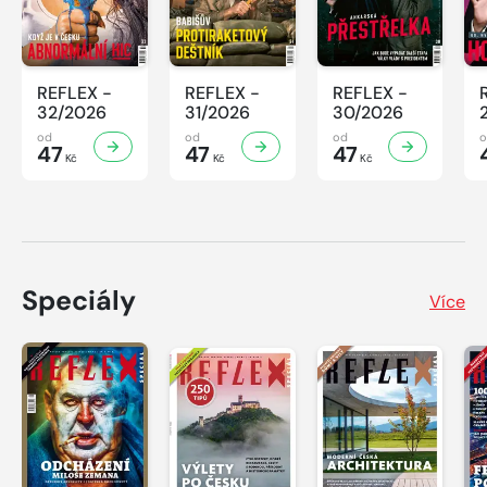
REFLEX -
REFLEX -
REFLEX -
32/2026
31/2026
30/2026
od
od
od
47
47
47
Kč
Kč
Kč
Speciály
Více