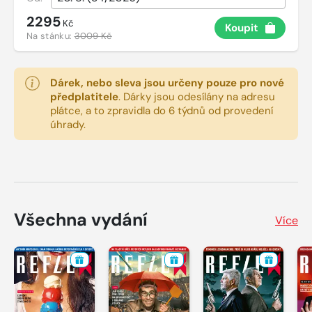
2295
Kč
Koupit
Na stánku:
3009 Kč
Dárek, nebo sleva jsou určeny pouze pro nové
předplatitele
.
Dárky jsou odesílány na adresu
plátce, a to zpravidla do 6 týdnů od provedení
úhrady.
Všechna vydání
Více