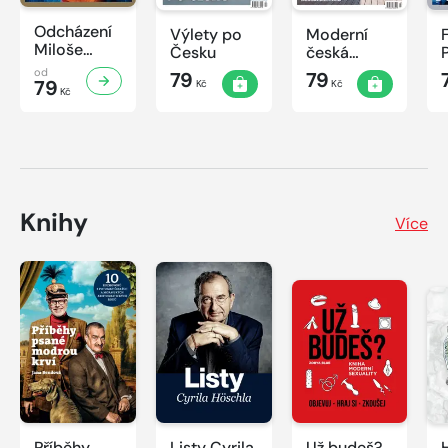
Odcházení
Výlety po
Moderní
Miloše
Česku
česká
Zemana
architektura
od
79
79
79
Kč
Kč
Kč
Knihy
Více
Příběhy
Listy Cyrila
Už budeš?