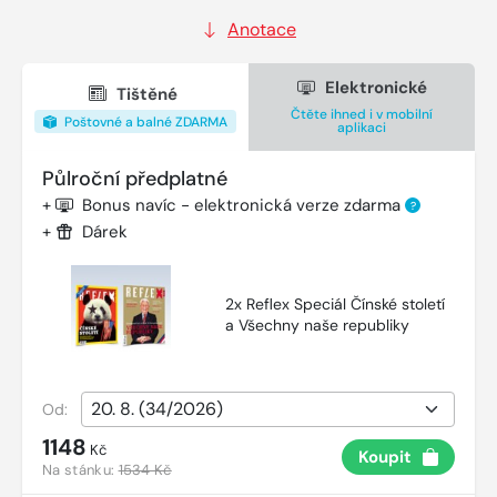
Anotace
Elektronické
Tištěné
Čtěte ihned i v mobilní
Poštovné a balné ZDARMA
aplikaci
Půlroční předplatné
+
Bonus navíc - elektronická verze zdarma
?
+
Dárek
2x Reflex Speciál Čínské století
a Všechny naše republiky
Od:
1148
Kč
Koupit
Na stánku:
1534 Kč