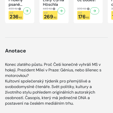
psané
Höschla
modrou
499 Kč
449 Kč
399 Kč
3
krví
od
od
od
236
269
176
Kč
Kč
Kč
Anotace
Konec zlatého půstu. Proč Češi konečně vyhráli MS v
hokeji. Prezident Milei v Praze: Génius, nebo šílenec s
motorovkou?
Kultovní společenský týdeník pro přemýšlivé a
svobodomyslné čtenáře. Svět politiky, kultury a
životního stylu pohledem originálních autorských
osobností. Časopis, který má jedinečné DNA a
postavení na českém mediálním trhu.