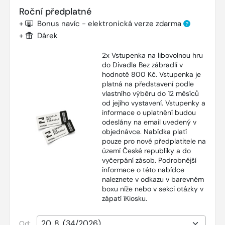
Roční předplatné
+
Bonus navíc - elektronická verze zdarma
?
+
Dárek
2x Vstupenka na libovolnou hru
do Divadla Bez zábradlí v
hodnotě 800 Kč. Vstupenka je
platná na představení podle
vlastního výběru do 12 měsíců
od jejího vystavení. Vstupenky a
informace o uplatnění budou
odeslány na email uvedený v
objednávce. Nabídka platí
pouze pro nové předplatitele na
území České republiky a do
vyčerpání zásob. Podrobnější
informace o této nabídce
naleznete v odkazu v barevném
boxu níže nebo v sekci otázky v
zápatí íKiosku.
Od: