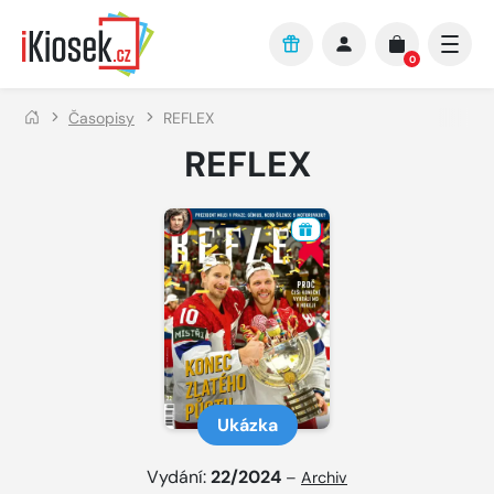
Přejít na hlavní obsah
0
Časopisy
REFLEX
REFLEX
Ukázka
Vydání:
22/2024
–
Archiv