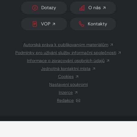
Dotazy
O nás
VOP
Kontakty
Autorská práva k publikovaným materiálům
Podmínky pro užívání služby informační společnosti
Informace o zpracování osobních údajů
Jednotná kontaktní místa
Cookies
Nastavení soukromí
Inzerce
Redakce
© 2026 Copyright
CZECH NEWS CENTER a.s.
a dodavatelé
obsahu
Vysázeno
Grand IT s.r.o.