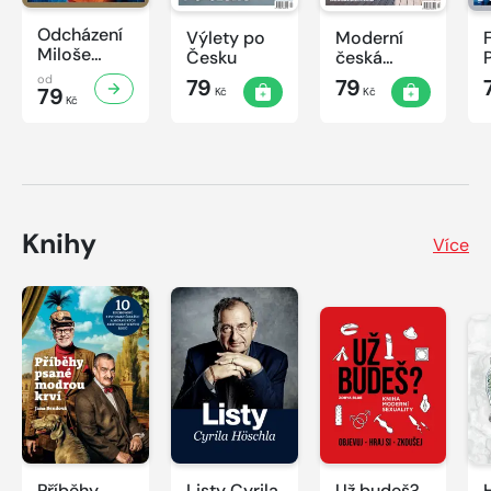
Odcházení
Výlety po
Moderní
Miloše
Česku
česká
Zemana
architektura
od
79
79
79
Kč
Kč
Kč
Knihy
Více
Příběhy
Listy Cyrila
Už budeš?