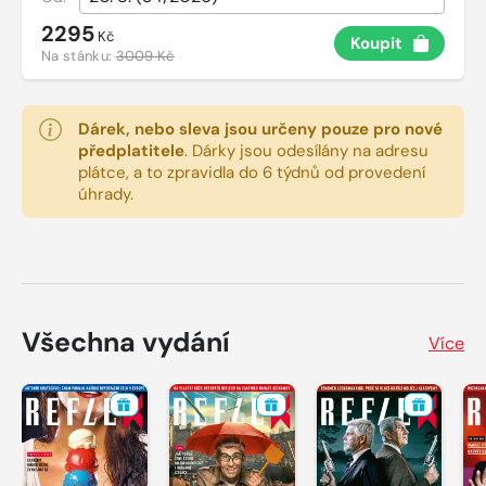
2295
Kč
Koupit
Na stánku:
3009 Kč
Dárek, nebo sleva jsou určeny pouze pro nové
předplatitele
.
Dárky jsou odesílány na adresu
plátce, a to zpravidla do 6 týdnů od provedení
úhrady.
Všechna vydání
Více