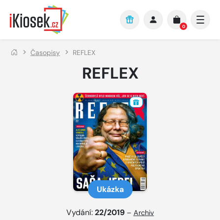
Přejít na hlavní obsah
0
Časopisy
REFLEX
REFLEX
Ukázka
Vydání:
22/2019
–
Archiv