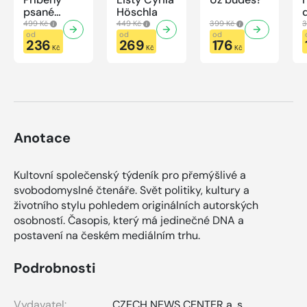
psané
Höschla
modrou
499 Kč
449 Kč
399 Kč
3
krví
od
od
od
236
269
176
Kč
Kč
Kč
Anotace
Kultovní společenský týdeník pro přemýšlivé a
svobodomyslné čtenáře. Svět politiky, kultury a
životního stylu pohledem originálních autorských
osobností. Časopis, který má jedinečné DNA a
postavení na českém mediálním trhu.
Podrobnosti
Vydavatel:
CZECH NEWS CENTER a. s.