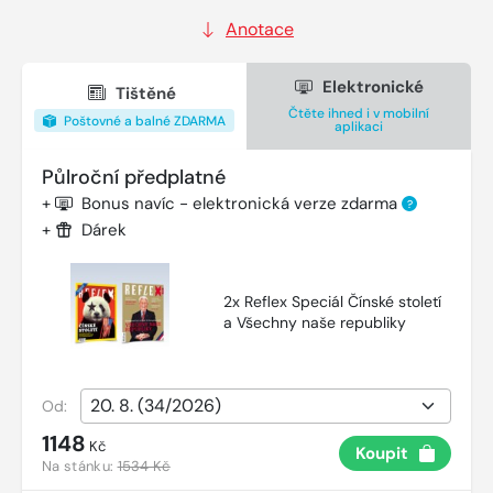
Anotace
Elektronické
Tištěné
Čtěte ihned i v mobilní
Poštovné a balné ZDARMA
aplikaci
Půlroční předplatné
+
Bonus navíc - elektronická verze zdarma
?
+
Dárek
2x Reflex Speciál Čínské století
a Všechny naše republiky
Od:
1148
Kč
Koupit
Na stánku:
1534 Kč