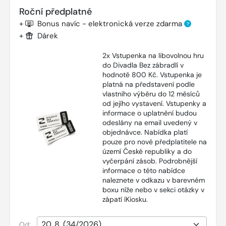
Roční předplatné
+
Bonus navíc - elektronická verze zdarma
?
+
Dárek
2x Vstupenka na libovolnou hru
do Divadla Bez zábradlí v
hodnotě 800 Kč. Vstupenka je
platná na představení podle
vlastního výběru do 12 měsíců
od jejího vystavení. Vstupenky a
informace o uplatnění budou
odeslány na email uvedený v
objednávce. Nabídka platí
pouze pro nové předplatitele na
území České republiky a do
vyčerpání zásob. Podrobnější
informace o této nabídce
naleznete v odkazu v barevném
boxu níže nebo v sekci otázky v
zápatí íKiosku.
Od: