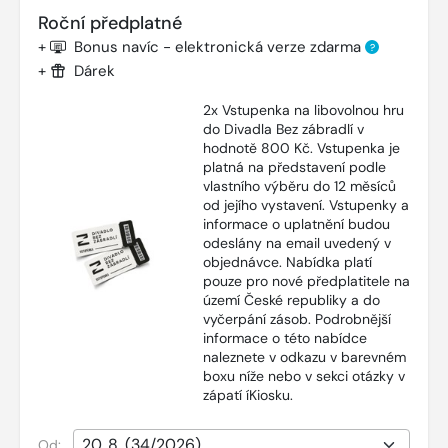
Roční předplatné
+
Bonus navíc - elektronická verze zdarma
?
+
Dárek
2x Vstupenka na libovolnou hru
do Divadla Bez zábradlí v
hodnotě 800 Kč. Vstupenka je
platná na představení podle
vlastního výběru do 12 měsíců
od jejího vystavení. Vstupenky a
informace o uplatnění budou
odeslány na email uvedený v
objednávce. Nabídka platí
pouze pro nové předplatitele na
území České republiky a do
vyčerpání zásob. Podrobnější
informace o této nabídce
naleznete v odkazu v barevném
boxu níže nebo v sekci otázky v
zápatí íKiosku.
Od: