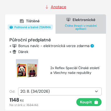
Anotace
Elektronické
Tištěné
Čtěte ihned i v mobilní
Poštovné a balné ZDARMA
aplikaci
Půlroční předplatné
+
Bonus navíc - elektronická verze zdarma
?
+
Dárek
2x Reflex Speciál Čínské století
a Všechny naše republiky
Od:
1148
Kč
Koupit
Na stánku:
1534 Kč