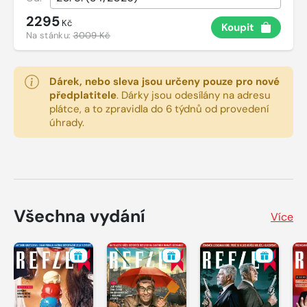
2295
Kč
Koupit
Na stánku:
3009 Kč
Dárek, nebo sleva jsou určeny pouze pro nové
předplatitele
.
Dárky jsou odesílány na adresu
plátce, a to zpravidla do 6 týdnů od provedení
úhrady.
Všechna vydání
Více