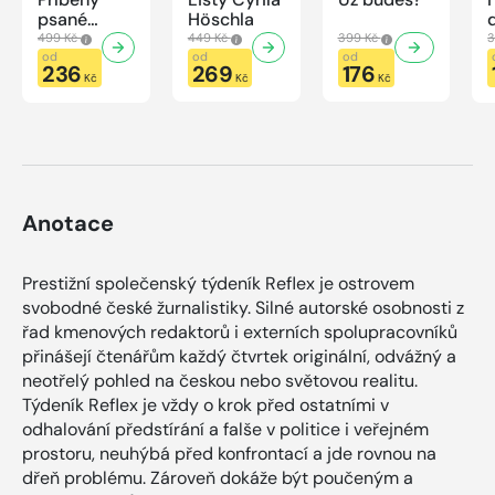
psané
Höschla
modrou
499 Kč
449 Kč
399 Kč
3
krví
od
od
od
236
269
176
Kč
Kč
Kč
Anotace
Prestižní společenský týdeník Reflex je ostrovem
svobodné české žurnalistiky. Silné autorské osobnosti z
řad kmenových redaktorů i externích spolupracovníků
přinášejí čtenářům každý čtvrtek originální, odvážný a
neotřelý pohled na českou nebo světovou realitu.
Týdeník Reflex je vždy o krok před ostatními v
odhalování předstírání a falše v politice i veřejném
prostoru, neuhýbá před konfrontací a jde rovnou na
dřeň problému. Zároveň dokáže být poučeným a