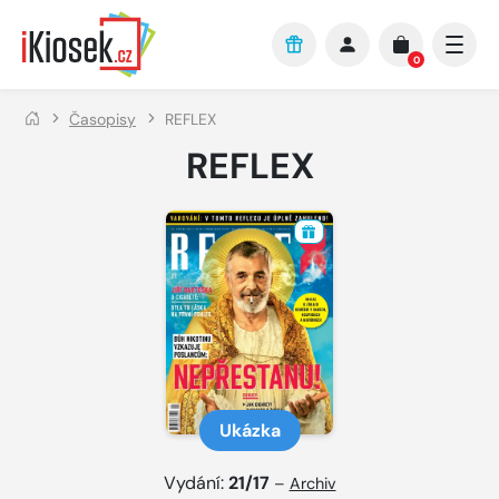
Přejít na hlavní obsah
0
Časopisy
REFLEX
REFLEX
Ukázka
Vydání:
21/17
–
Archiv