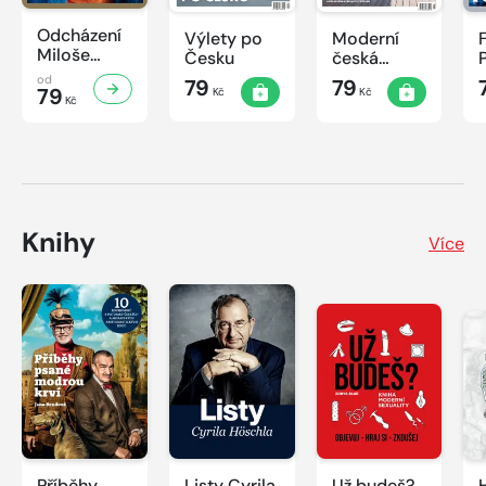
Odcházení
Výlety po
Moderní
Miloše
Česku
česká
Zemana
architektura
od
79
79
79
Kč
Kč
Kč
Knihy
Více
Příběhy
Listy Cyrila
Už budeš?