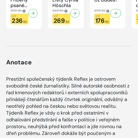
psané
Höschla
modrou
499 Kč
449 Kč
399 Kč
3
krví
od
od
od
236
269
176
Kč
Kč
Kč
Anotace
Prestižní společenský týdeník Reflex je ostrovem
svobodné české žurnalistiky. Silné autorské osobnosti z
řad kmenových redaktorů i externích spolupracovníků
přinášejí čtenářům každý čtvrtek originální, odvážný a
neotřelý pohled na českou nebo světovou realitu.
Týdeník Reflex je vždy o krok před ostatními v
odhalování předstírání a falše v politice i veřejném
prostoru, neuhýbá před konfrontací a jde rovnou na
dřeň problému. Zároveň dokáže být poučeným a