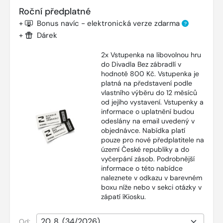
Roční předplatné
+
Bonus navíc - elektronická verze zdarma
?
+
Dárek
2x Vstupenka na libovolnou hru
do Divadla Bez zábradlí v
hodnotě 800 Kč. Vstupenka je
platná na představení podle
vlastního výběru do 12 měsíců
od jejího vystavení. Vstupenky a
informace o uplatnění budou
odeslány na email uvedený v
objednávce. Nabídka platí
pouze pro nové předplatitele na
území České republiky a do
vyčerpání zásob. Podrobnější
informace o této nabídce
naleznete v odkazu v barevném
boxu níže nebo v sekci otázky v
zápatí íKiosku.
Od: