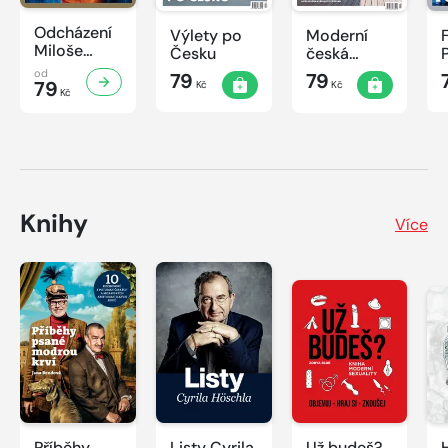
Odcházení
Výlety po
Moderní
Miloše
Česku
česká
Zemana
architektura
od
79
79
79
Kč
Kč
Kč
Knihy
Více
Příběhy
Listy Cyrila
Už budeš?