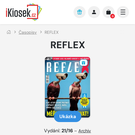
Přejít na hlavní obsah
0
Časopisy
REFLEX
REFLEX
Ukázka
Vydání:
21/16
–
Archiv