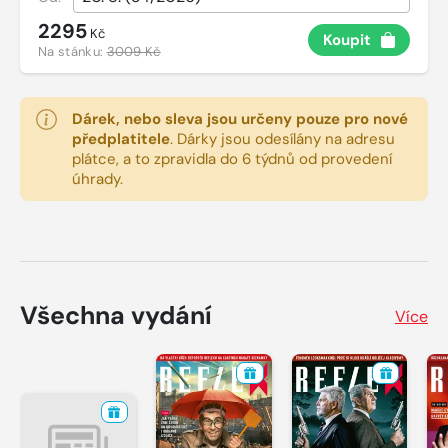
2295
Kč
Koupit
Na stánku:
3009 Kč
Dárek, nebo sleva jsou určeny pouze pro nové
předplatitele
.
Dárky jsou odesílány na adresu
plátce, a to zpravidla do 6 týdnů od provedení
úhrady.
Všechna vydání
Více