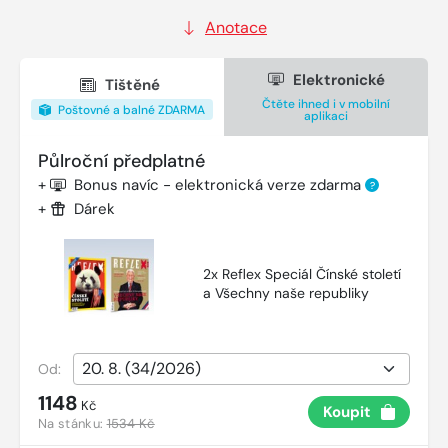
Anotace
Elektronické
Tištěné
Čtěte ihned i v mobilní
Poštovné a balné ZDARMA
aplikaci
Půlroční předplatné
+
Bonus navíc - elektronická verze zdarma
?
+
Dárek
2x Reflex Speciál Čínské století
a Všechny naše republiky
Od:
1148
Kč
Koupit
Na stánku:
1534 Kč