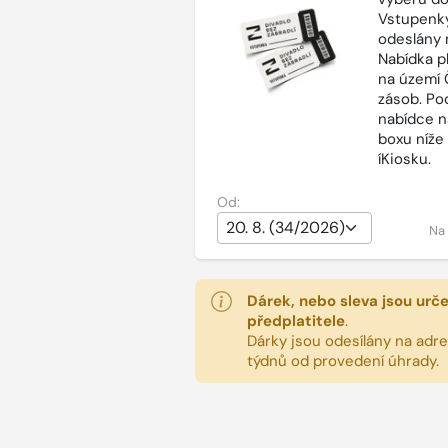
Vstupenky
odeslány 
Nabídka p
na území 
zásob. Po
nabídce n
boxu níže
íKiosku.
Od:
Na
Dárek, nebo sleva jsou urč
předplatitele
.
Dárky jsou odesílány na adres
týdnů od provedení úhrady.