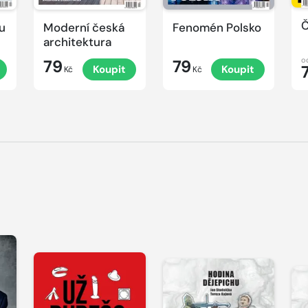
Č
u
Moderní česká
Fenomén Polsko
architektura
o
79
79
Koupit
Koupit
Kč
Kč