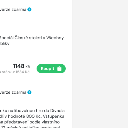
 verze zdarma
?
 Speciál Čínské století a Všechny
bliky
1148
Kč
Koupit
a stánku:
1534 Kč
 verze zdarma
?
nka na libovolnou hru do Divadla
dlí v hodnotě 800 Kč. Vstupenka
 na představení podle vlastního
 12 měsíců od jejího vystavení.