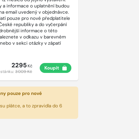
 a informace o uplatnění budou
na email uvedený v objednávce.
latí pouze pro nové předplatitele
České republiky a do vyčerpání
drobnější informace o této
aleznete v odkazu v barevném
 nebo v sekci otázky v zápatí
2295
Kč
Koupit
 stánku:
3009 Kč
eny pouze pro nové
u plátce, a to zpravidla do 6