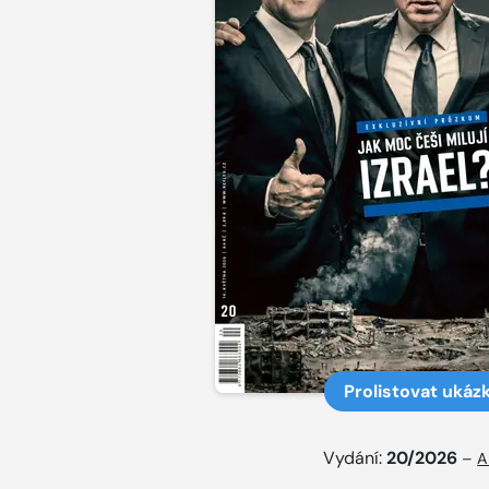
Prolistovat ukáz
Vydání:
20/2026
–
A