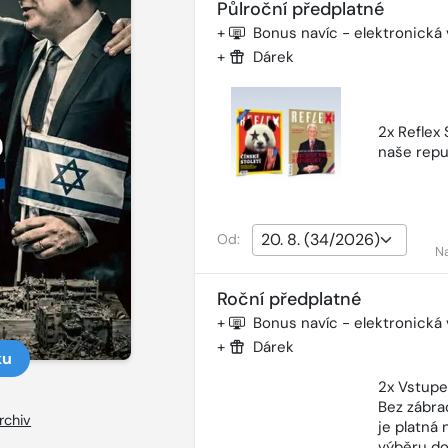
Půlroční předplatné
+
Bonus navíc - elektronická
+
Dárek
2x Reflex
naše repu
Od:
N
Roční předplatné
+
Bonus navíc - elektronická
+
Dárek
ku
2x Vstupe
Bez zábra
rchiv
je platná
výběru do