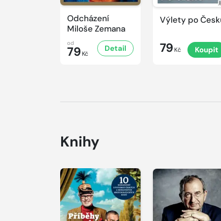
Odcházení
Výlety po Česk
Miloše Zemana
od
79
Detail
79
Koupit
Kč
Kč
Knihy