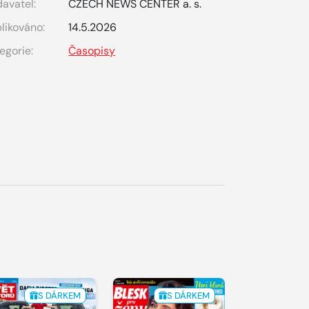
avatel:
CZECH NEWS CENTER a. s.
likováno:
14.5.2026
egorie:
Časopisy
S DÁRKEM
S DÁRKEM