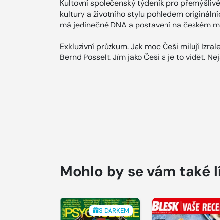
Kultovní společenský týdeník pro přemýšlivé
kultury a životního stylu pohledem origináln
má jedinečné DNA a postavení na českém me
Exkluzivní průzkum. Jak moc Češi milují Izral
Bernd Posselt. Jím jako Češi a je to vidět. Ne
Mohlo by se vám také l
S DÁRKEM