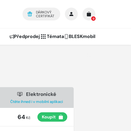
DÁRKOVÝ
CERTIFIKÁT
0
Předprodej
Témata
BLESKmobil
Elektronické
Čtěte ihned i v mobilní aplikaci
64
Koupit
Kč