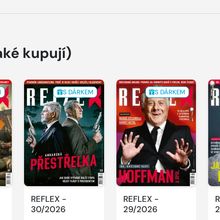
aké kupují)
M
S DÁRKEM
S DÁRKEM
REFLEX -
REFLEX -
R
30/2026
29/2026
2