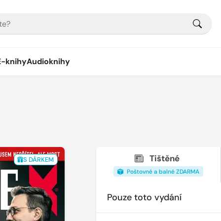
E-knihy
Audioknihy
Tištěné
S DÁRKEM
Poštovné a balné ZDARMA
Pouze toto vydání