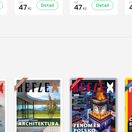
od
od
o
Detail
Detail
47
47
Kč
Kč