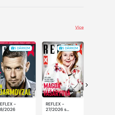
Více
S DÁRKEM
S DÁRKEM
S 
Další
EFLEX -
REFLEX -
REFLEX -
8/2026
27/2026 s
26/2026
Excellentem