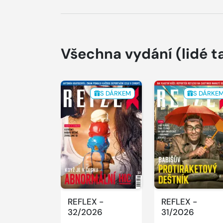
Všechna vydání
(lidé t
S DÁRKEM
S DÁRKE
REFLEX -
REFLEX -
32/2026
31/2026