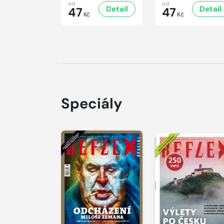
od
od
Detail
Detail
47
47
Kč
Kč
Speciály