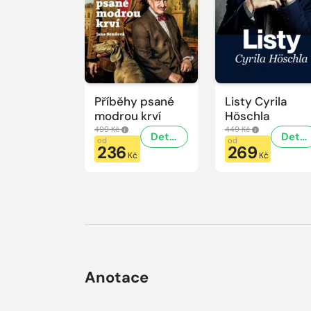
Příběhy psané
Listy Cyrila
modrou krví
Höschla
499 Kč
449 Kč
Detail
Detail
od
od
236
269
Kč
Kč
Anotace