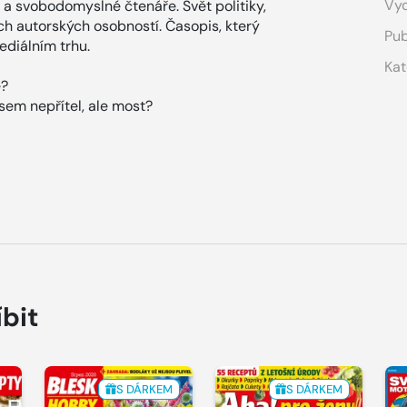
Vyd
 a svobodomyslné čtenáře. Svět politiky,
ích autorských osobností. Časopis, který
Pub
diálním trhu.
Kat
e?
jsem nepřítel, ale most?
íbit
S DÁRKEM
S DÁRKEM