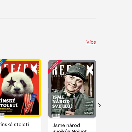
Více
Další
ínské století
Jsme národ
Novodobí
Švejků? Největší
vizionáři