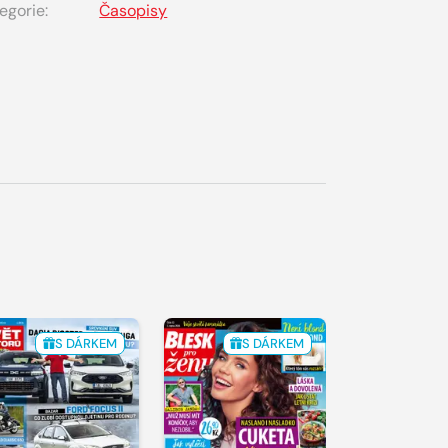
egorie:
Časopisy
S DÁRKEM
S DÁRKEM