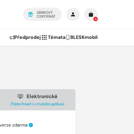
DÁRKOVÝ
CERTIFIKÁT
0
Předprodej
Témata
BLESKmobil
Elektronické
Čtěte ihned i v mobilní aplikaci
 verze zdarma
?