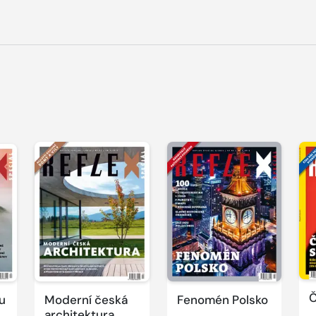
Č
u
Moderní česká
Fenomén Polsko
architektura