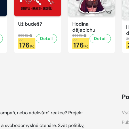
Už budeš?
Hodina
H
dějepichu
d
399 Kč
399 Kč
Detail
Detail
p
3
od
od
176
176
H
Kč
Kč
d
Po
Vyd
ikampaň, nebo adekvátní reakce? Projekt
Pub
 a svobodomyslné čtenáře. Svět politiky,