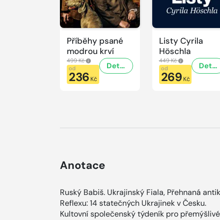
Příběhy psané
Listy Cyrila
modrou krví
Höschla
499 Kč
449 Kč
Detail
Detail
od
od
236
269
Kč
Kč
Anotace
Ruský Babiš. Ukrajinský Fiala, Přehnaná ant
Reflexu: 14 statečných Ukrajinek v Česku.
Kultovní společenský týdeník pro přemýšlivé