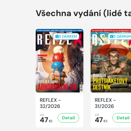
Všechna vydání
(lidé t
S DÁRKEM
S DÁRKE
REFLEX -
REFLEX -
32/2026
31/2026
od
od
Detail
Detail
47
47
Kč
Kč