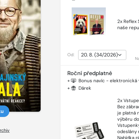
2x Reflex
naše repu
Od:
N
Roční předplatné
+
Bonus navíc - elektronická
+
Dárek
2x Vstupe
Bez zábra
ku
je platná
výběru do
Vstupenky
rchiv
odeslány 
Nabídka p