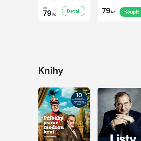
od
79
Detail
79
Koupit
Kč
Kč
Knihy