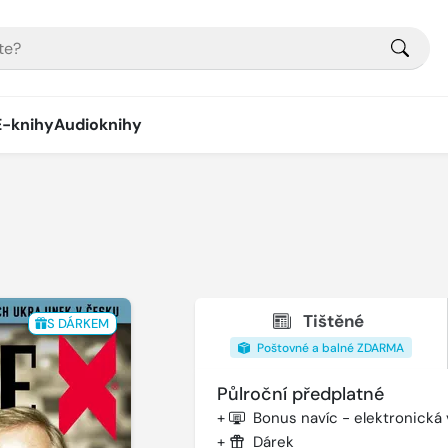
E-knihy
Audioknihy
Tištěné
S DÁRKEM
Poštovné a balné ZDARMA
Půlroční předplatné
+
Bonus navíc - elektronická
+
Dárek