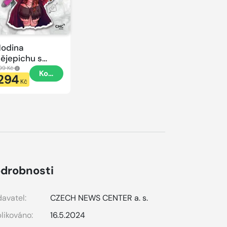
odina
ějepichu s
lacatkou
99 Kč
Koupit
294
odina
Kč
ějepichu
drobnosti
avatel:
CZECH NEWS CENTER a. s.
likováno:
16.5.2024