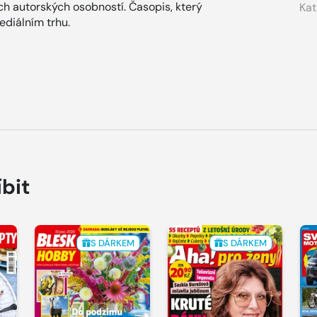
ích autorských osobností. Časopis, který
Kat
diálním trhu.
íbit
S DÁRKEM
S DÁRKEM