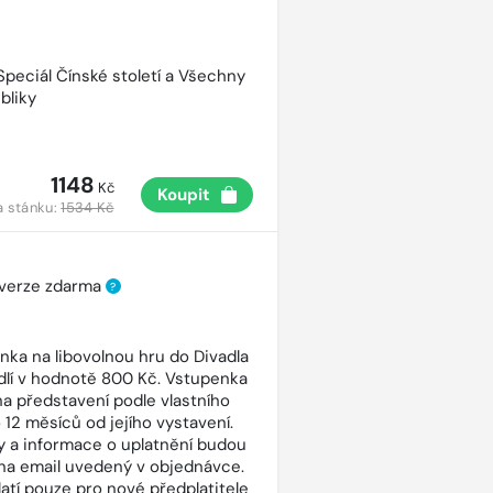
 Speciál Čínské století a Všechny
bliky
1148
Kč
Koupit
a stánku:
1534 Kč
 verze zdarma
?
nka na libovolnou hru do Divadla
dlí v hodnotě 800 Kč. Vstupenka
 na představení podle vlastního
 12 měsíců od jejího vystavení.
 a informace o uplatnění budou
na email uvedený v objednávce.
latí pouze pro nové předplatitele