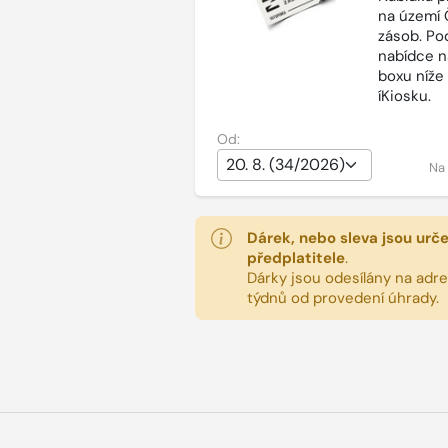
na území 
zásob. Po
nabídce n
boxu níže
íKiosku.
Od:
Na
Dárek, nebo sleva jsou urč
předplatitele
.
Dárky jsou odesílány na adres
týdnů od provedení úhrady.