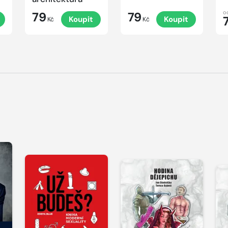
o
79
79
Koupit
Koupit
Kč
Kč