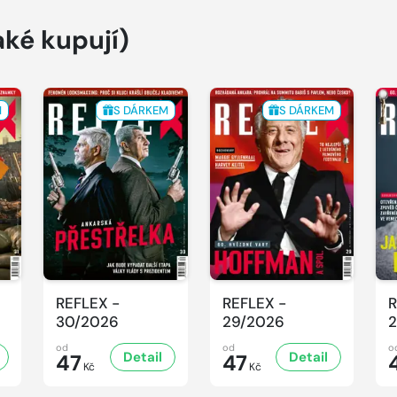
aké kupují)
M
S DÁRKEM
S DÁRKEM
REFLEX -
REFLEX -
R
30/2026
29/2026
2
od
od
o
Detail
Detail
47
47
Kč
Kč