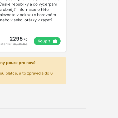
České republiky a do vyčerpání
drobnější informace o této
aleznete v odkazu v barevném
 nebo v sekci otázky v zápatí
2295
Kč
Koupit
 stánku:
3009 Kč
eny pouze pro nové
u plátce, a to zpravidla do 6