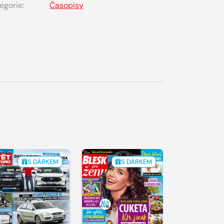
egorie:
Časopisy
S DÁRKEM
S DÁRKEM