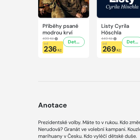
Příběhy psané
Listy Cyrila
modrou krví
Höschla
499 Kč
449 Kč
Detail
Detail
od
od
236
269
Kč
Kč
Anotace
Prezidentské volby. Máte to v rukou. Kdo zm
Nerudová? Granát ve volební kampani. Kouzlo
marihuany v Česku. Kdo vyléčí dětské duše.