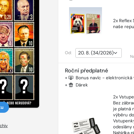
2x Reflex
naše repu
Od:
N
Roční předplatné
+
Bonus navíc - elektronická
+
Dárek
2x Vstupe
Bez zábra
ku
je platná
výběru do
Vstupenky
chiv
odeslány 
Nabídka p