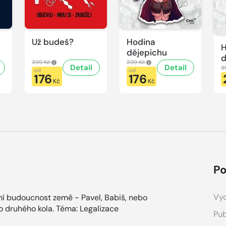
Už budeš?
Hodina
H
dějepichu
d
399 Kč
399 Kč
Detail
Detail
p
3
od
od
176
176
H
Kč
Kč
d
Po
Vyd
ění budoucnost země - Pavel, Babiš, nebo
 druhého kola. Téma: Legalizace
Pub