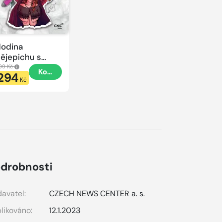
odina
ějepichu s
lacatkou
99 Kč
Koupit
294
odina
Kč
ějepichu
drobnosti
avatel:
CZECH NEWS CENTER a. s.
likováno:
12.1.2023