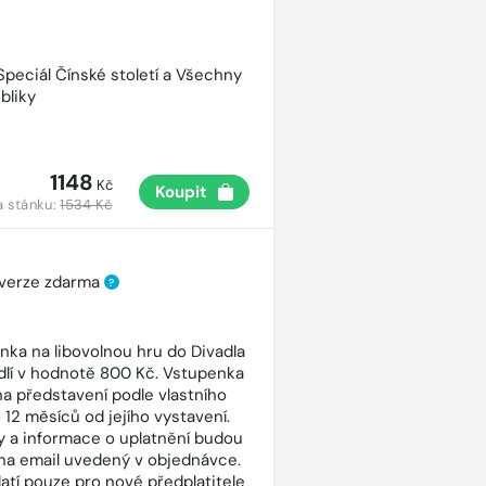
 Speciál Čínské století a Všechny
bliky
1148
Kč
Koupit
a stánku:
1534 Kč
 verze zdarma
?
nka na libovolnou hru do Divadla
dlí v hodnotě 800 Kč. Vstupenka
 na představení podle vlastního
 12 měsíců od jejího vystavení.
 a informace o uplatnění budou
na email uvedený v objednávce.
latí pouze pro nové předplatitele