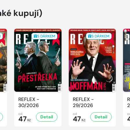
aké kupují)
M
S DÁRKEM
S DÁRKEM
REFLEX -
REFLEX -
R
30/2026
29/2026
2
od
od
o
Detail
Detail
47
47
Kč
Kč