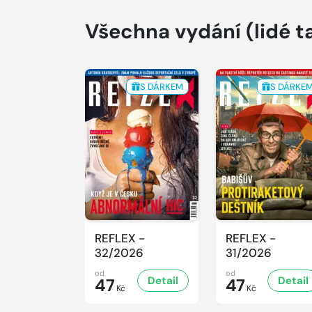
Všechna vydání
(lidé t
S DÁRKEM
S DÁRKE
REFLEX -
REFLEX -
32/2026
31/2026
od
od
Detail
Detail
47
47
Kč
Kč