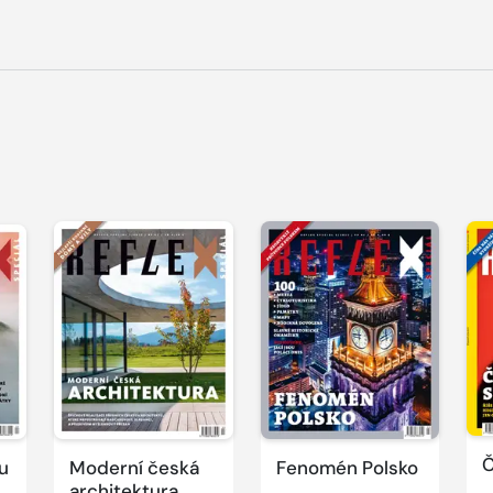
Č
u
Moderní česká
Fenomén Polsko
architektura