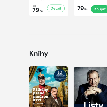
od
79
Detail
79
Koupit
Kč
Kč
Knihy