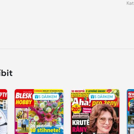
Kat
íbit
S DÁRKEM
S DÁRKEM