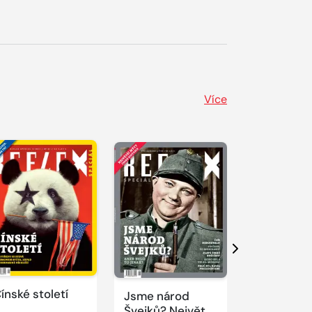
Více
Další
ínské století
Jsme národ
Novodobí
Švejků? Největší
vizionáři