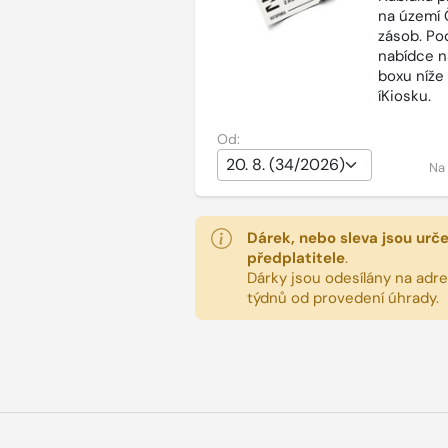
na území 
zásob. Po
nabídce n
boxu níže
íKiosku.
Od:
Na
Dárek, nebo sleva jsou urč
předplatitele
.
Dárky jsou odesílány na adres
týdnů od provedení úhrady.