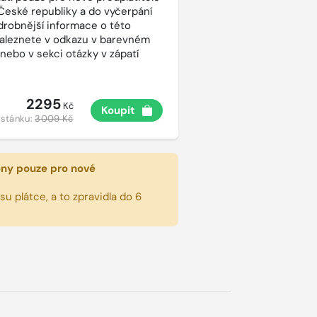
České republiky a do vyčerpání
drobnější informace o této
aleznete v odkazu v barevném
 nebo v sekci otázky v zápatí
2295
Kč
Koupit
 stánku:
3009 Kč
eny pouze pro nové
u plátce, a to zpravidla do 6