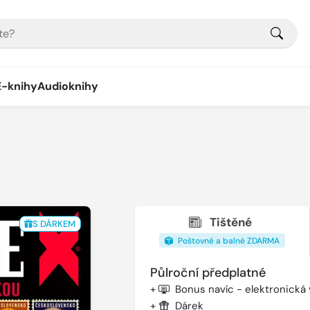
E-knihy
Audioknihy
Tištěné
S DÁRKEM
Poštovné a balné ZDARMA
Půlroční předplatné
+
Bonus navíc - elektronická
+
Dárek