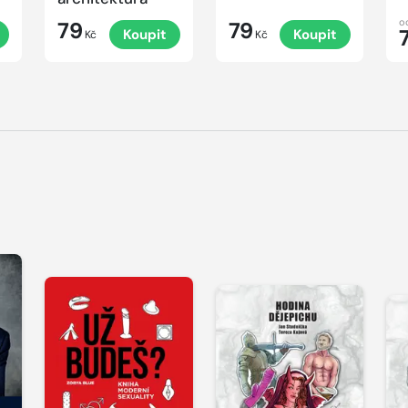
o
79
79
Koupit
Koupit
Kč
Kč