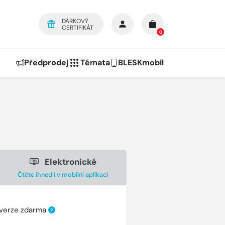
DÁRKOVÝ
CERTIFIKÁT
0
Předprodej
Témata
BLESKmobil
Elektronické
Čtěte ihned i v mobilní aplikaci
 verze zdarma
?