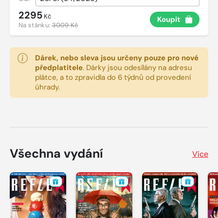
2295
Kč
Koupit
Na stánku:
3009 Kč
Dárek, nebo sleva jsou určeny pouze pro nové
předplatitele
.
Dárky jsou odesílány na adresu
plátce, a to zpravidla do 6 týdnů od provedení
úhrady.
Všechna vydání
Více