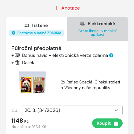
Anotace
Elektronické
Tištěné
Čtěte ihned i v mobilní
Poštovné a balné ZDARMA
aplikaci
Půlroční předplatné
+
Bonus navíc - elektronická verze zdarma
?
+
Dárek
2x Reflex Speciál Čínské století
a Všechny naše republiky
Od:
1148
Kč
Koupit
Na stánku:
1534 Kč