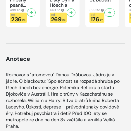
psané
Höschla
modrou
499 Kč
449 Kč
399 Kč
3
krví
od
od
od
236
269
176
Kč
Kč
Kč
Anotace
Rozhovor s "atomovou" Danou Drábovou. Jádro je v
jádře. O blackoutu: "Společnost se rozpadá zhruba po
třech dnech bez energie. Polemika Reflexu o startu
Djokoviće v Austrálii. Hra o trůny v Kazachstánu se
rozhořela. William a Harry: Bitva bratrů kniha Roberta
Laceyho. Úzkosti, deprese - průvodní znaky covidové
éry. Potřebuj psychiatra i děti? Před 100 lety se
metropole ze dne na den 8x zvětšila a vznikla Velká
Praha.