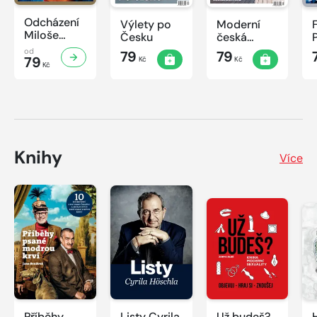
Odcházení
Výlety po
Moderní
Miloše
Česku
česká
Zemana
architektura
od
79
79
79
Kč
Kč
Kč
Knihy
Více
Příběhy
Listy Cyrila
Už budeš?