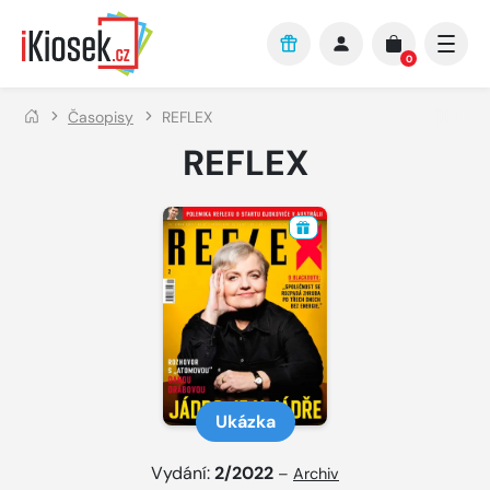
Přejít na hlavní obsah
0
Časopisy
REFLEX
REFLEX
Ukázka
Vydání:
2/2022
–
Archiv