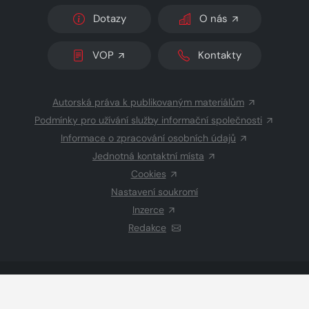
Dotazy
O nás
VOP
Kontakty
Autorská práva k publikovaným materiálům
Podmínky pro užívání služby informační společnosti
Informace o zpracování osobních údajů
Jednotná kontaktní místa
Cookies
Nastavení soukromí
Inzerce
Redakce
© 2026 Copyright
CZECH NEWS CENTER a.s.
a dodavatelé
obsahu