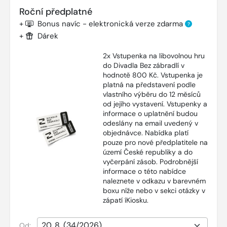
Roční předplatné
+
Bonus navíc - elektronická verze zdarma
?
+
Dárek
2x Vstupenka na libovolnou hru
do Divadla Bez zábradlí v
hodnotě 800 Kč. Vstupenka je
platná na představení podle
vlastního výběru do 12 měsíců
od jejího vystavení. Vstupenky a
informace o uplatnění budou
odeslány na email uvedený v
objednávce. Nabídka platí
pouze pro nové předplatitele na
území České republiky a do
vyčerpání zásob. Podrobnější
informace o této nabídce
naleznete v odkazu v barevném
boxu níže nebo v sekci otázky v
zápatí íKiosku.
Od: