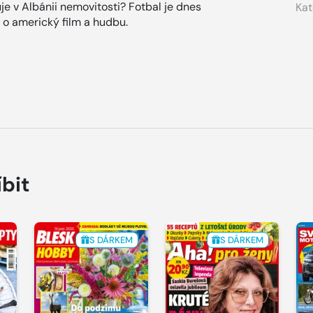
e v Albánii nemovitosti? Fotbal je dnes
Kat
e o americký film a hudbu.
íbit
S DÁRKEM
S DÁRKEM