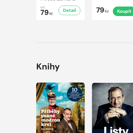
od
79
Detail
79
Koupit
Kč
Kč
Knihy