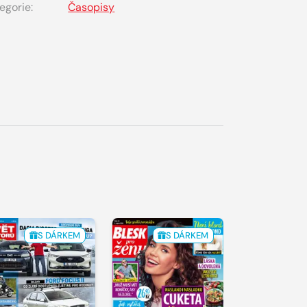
egorie:
Časopisy
S DÁRKEM
S DÁRKEM