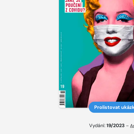
Prolistovat ukáz
Vydání:
19/2023
–
A