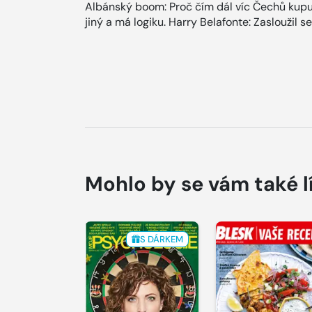
Albánský boom: Proč čím dál víc Čechů kupuj
jiný a má logiku. Harry Belafonte: Zasloužil s
Mohlo by se vám také l
S DÁRKEM