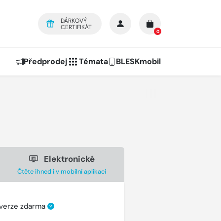
DÁRKOVÝ
CERTIFIKÁT
0
Předprodej
Témata
BLESKmobil
Elektronické
Čtěte ihned i v mobilní aplikaci
 verze zdarma
?