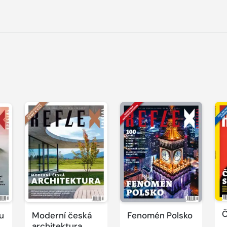
Č
u
Moderní česká
Fenomén Polsko
architektura