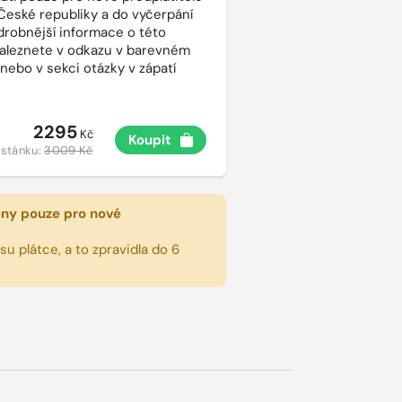
České republiky a do vyčerpání
drobnější informace o této
aleznete v odkazu v barevném
 nebo v sekci otázky v zápatí
2295
Kč
Koupit
 stánku:
3009 Kč
eny pouze pro nové
u plátce, a to zpravidla do 6