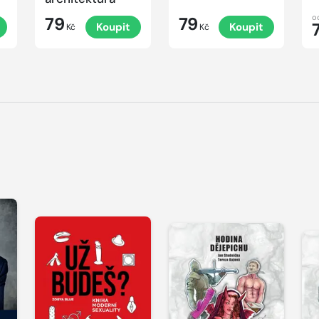
o
79
79
Koupit
Koupit
Kč
Kč