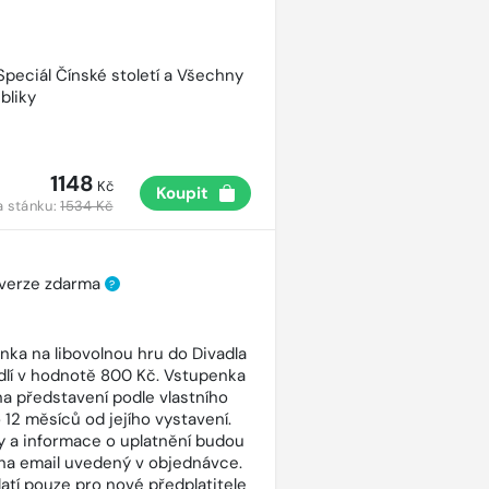
 Speciál Čínské století a Všechny
bliky
1148
Kč
Koupit
a stánku:
1534 Kč
 verze zdarma
?
nka na libovolnou hru do Divadla
dlí v hodnotě 800 Kč. Vstupenka
 na představení podle vlastního
 12 měsíců od jejího vystavení.
 a informace o uplatnění budou
na email uvedený v objednávce.
latí pouze pro nové předplatitele