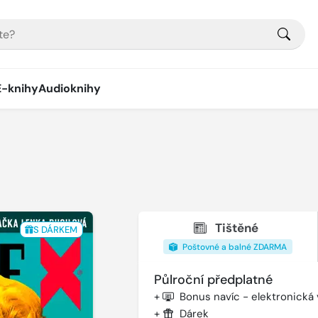
E-knihy
Audioknihy
Tištěné
S DÁRKEM
Poštovné a balné ZDARMA
Půlroční předplatné
+
Bonus navíc - elektronická
+
Dárek