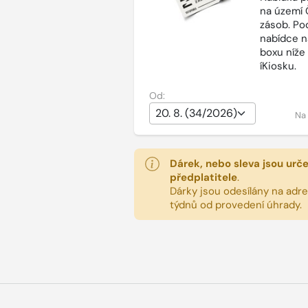
na území 
zásob. Po
nabídce n
boxu níže
íKiosku.
Od:
Na
Dárek, nebo sleva jsou urč
předplatitele
.
Dárky jsou odesílány na adres
týdnů od provedení úhrady.