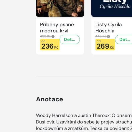
Příběhy psané
Listy Cyrila
modrou krví
Höschla
499 Kč
449 Kč
Detail
Detail
od
od
236
269
Kč
Kč
Anotace
Woody Harrelson a Justin Theroux: O příšern
Dusilová: Uzavírání do sebe je projev strachu
lockdownům a zmatkům. Tečka za covidem: Z