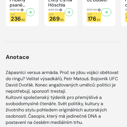
psané
Höschla
modrou
499 Kč
449 Kč
399 Kč
3
krví
od
od
od
236
269
176
Kč
Kč
Kč
Anotace
Zápasníci versus armáda. Proč se jdou vojáci obětovat
do ringu? Velitel výsadkářů, Petr Matouš. Bojovník UFC
David Dvořák. Konec angažovaných umělců: politici je
nepotřebují, sponzoři trestají.
Kultovní společenský týdeník pro přemýšlivé a
svobodomyslné čtenáře. Svět politiky, kultury a
životního stylu pohledem originálních autorských
osobností. Časopis, který má jedinečné DNA a
postavení na českém mediálním trhu.