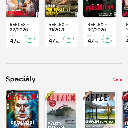
REFLEX -
REFLEX -
REFLEX -
32/2026
31/2026
30/2026
od
od
od
47
47
47
Kč
Kč
Kč
Speciály
Více