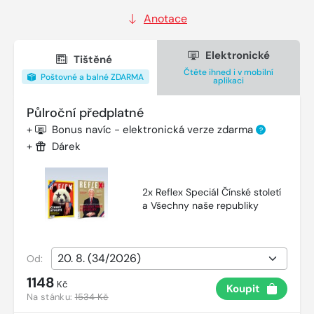
Anotace
Elektronické
Tištěné
Čtěte ihned i v mobilní
Poštovné a balné ZDARMA
aplikaci
Půlroční předplatné
+
Bonus navíc - elektronická verze zdarma
?
+
Dárek
2x Reflex Speciál Čínské století
a Všechny naše republiky
Od:
1148
Kč
Koupit
Na stánku:
1534 Kč