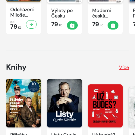
Odcházení
Výlety po
Moderní
Miloše
Česku
česká
Zemana
architektura
od
79
79
79
Kč
Kč
Kč
Knihy
Více
Příběhy
Listy Cyrila
Už budeš?