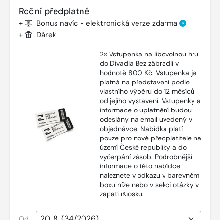
Roční předplatné
+
Bonus navíc - elektronická verze zdarma
?
+
Dárek
2x Vstupenka na libovolnou hru
do Divadla Bez zábradlí v
hodnotě 800 Kč. Vstupenka je
platná na představení podle
vlastního výběru do 12 měsíců
od jejího vystavení. Vstupenky a
informace o uplatnění budou
odeslány na email uvedený v
objednávce. Nabídka platí
pouze pro nové předplatitele na
území České republiky a do
vyčerpání zásob. Podrobnější
informace o této nabídce
naleznete v odkazu v barevném
boxu níže nebo v sekci otázky v
zápatí íKiosku.
Od: