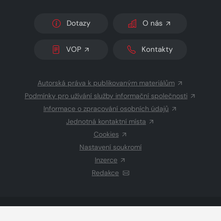
Dotazy
O nás
VOP
Kontakty
Autorská práva k publikovaným materiálům
Podmínky pro užívání služby informační společnosti
Informace o zpracování osobních údajů
Jednotná kontaktní místa
Cookies
Nastavení soukromí
Inzerce
Redakce
© 2026 Copyright
CZECH NEWS CENTER a.s.
a dodavatelé