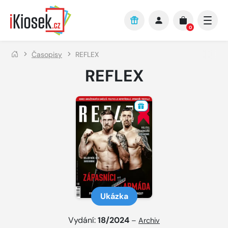
Přejít na hlavní obsah
0
Časopisy
REFLEX
REFLEX
Ukázka
Vydání:
18/2024
–
Archiv