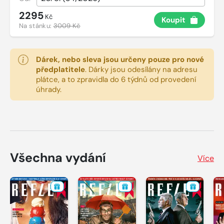
2295
Kč
Koupit
Na stánku:
3009 Kč
Dárek, nebo sleva jsou určeny pouze pro nové
předplatitele
.
Dárky jsou odesílány na adresu
plátce, a to zpravidla do 6 týdnů od provedení
úhrady.
Všechna vydání
Více