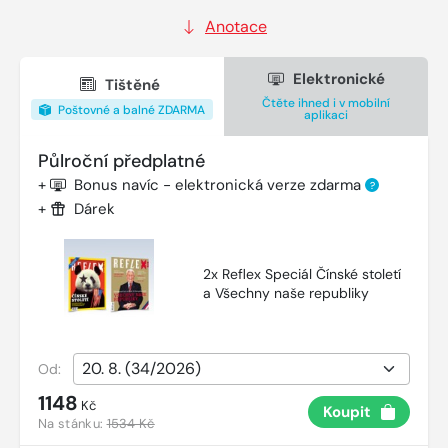
Anotace
Elektronické
Tištěné
Čtěte ihned i v mobilní
Poštovné a balné ZDARMA
aplikaci
Půlroční předplatné
+
Bonus navíc - elektronická verze zdarma
?
+
Dárek
2x Reflex Speciál Čínské století
a Všechny naše republiky
Od:
1148
Kč
Koupit
Na stánku:
1534 Kč