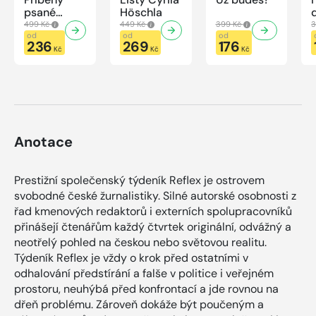
psané
Höschla
modrou
499 Kč
449 Kč
399 Kč
3
krví
od
od
od
236
269
176
Kč
Kč
Kč
Anotace
Prestižní společenský týdeník Reflex je ostrovem
svobodné české žurnalistiky. Silné autorské osobnosti z
řad kmenových redaktorů i externích spolupracovníků
přinášejí čtenářům každý čtvrtek originální, odvážný a
neotřelý pohled na českou nebo světovou realitu.
Týdeník Reflex je vždy o krok před ostatními v
odhalování předstírání a falše v politice i veřejném
prostoru, neuhýbá před konfrontací a jde rovnou na
dřeň problému. Zároveň dokáže být poučeným a