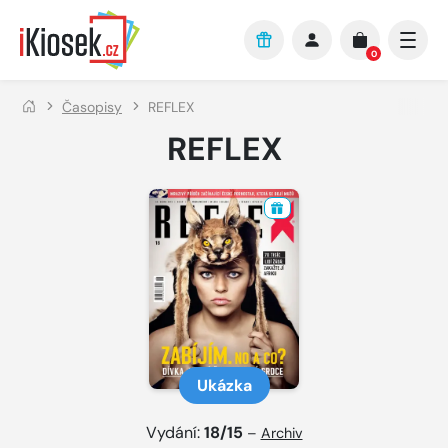
Přejít na hlavní obsah
0
Časopisy
REFLEX
REFLEX
Ukázka
Vydání:
18/15
–
Archiv