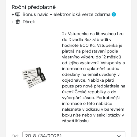
Roční předplatné
+
Bonus navíc - elektronická verze zdarma
?
+
Dárek
2x Vstupenka na libovolnou hru
do Divadla Bez zábradlí v
hodnotě 800 Kč. Vstupenka je
platná na představení podle
vlastního výběru do 12 měsíců
od jejího vystavení. Vstupenky a
informace o uplatnění budou
odeslány na email uvedený v
objednávce. Nabídka platí
pouze pro nové předplatitele na
území České republiky a do
vyčerpání zásob. Podrobnější
informace o této nabídce
naleznete v odkazu v barevném
boxu níže nebo v sekci otázky v
zápatí íKiosku.
Od: