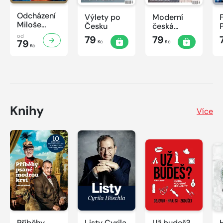
Odcházení
Výlety po
Moderní
Miloše
Česku
česká
Zemana
architektura
od
79
79
79
Kč
Kč
Kč
Knihy
Více
Příběhy
Listy Cyrila
Už budeš?