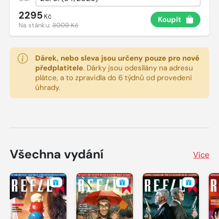
2295
Kč
Koupit
Na stánku:
3009 Kč
Dárek, nebo sleva jsou určeny pouze pro nové
předplatitele
.
Dárky jsou odesílány na adresu
plátce, a to zpravidla do 6 týdnů od provedení
úhrady.
Všechna vydání
Více