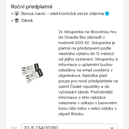
Roční předplatné
+
Bonus navíc - elektronická verze zdarma
?
+
Dárek
2x Vstupenka na libovolnou hru
do Divadla Bez zábradlí v
hodnotě 800 Kč. Vstupenka je
platná na představení podle
vlastního výběru do 12 měsíců
od jejího vystavení. Vstupenky a
informace o uplatnění budou
odeslány na email uvedený v
objednávce. Nabídka platí
pouze pro nové předplatitele na
území České republiky a do
vyčerpání zásob. Podrobnější
informace o této nabídce
naleznete v odkazu v barevném
boxu níže nebo v sekci otázky v
zápatí íKiosku.
Od: