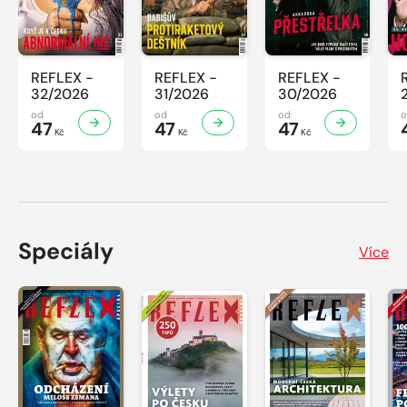
REFLEX -
REFLEX -
REFLEX -
32/2026
31/2026
30/2026
od
od
od
47
47
47
Kč
Kč
Kč
Speciály
Více