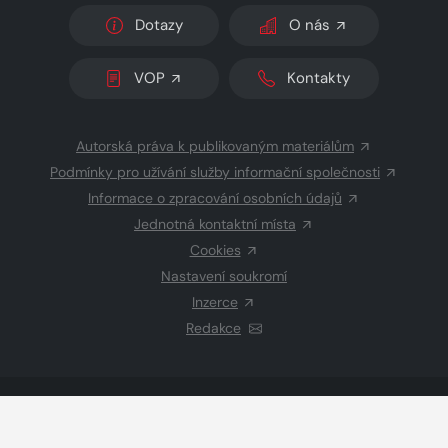
Dotazy
O nás
VOP
Kontakty
Autorská práva k publikovaným materiálům
Podmínky pro užívání služby informační společnosti
Informace o zpracování osobních údajů
Jednotná kontaktní místa
Cookies
Nastavení soukromí
Inzerce
Redakce
© 2026 Copyright
CZECH NEWS CENTER a.s.
a dodavatelé
obsahu
Vysázeno
Grand IT s.r.o.