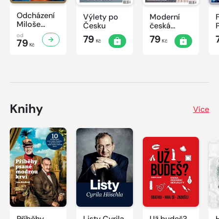
Odcházení
Výlety po
Moderní
Miloše
Česku
česká
Zemana
architektura
od
79
79
79
Kč
Kč
Kč
Knihy
Více
Příběhy
Listy Cyrila
Už budeš?