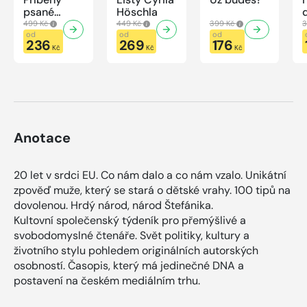
psané
Höschla
modrou
499 Kč
449 Kč
399 Kč
3
krví
od
od
od
236
269
176
Kč
Kč
Kč
Anotace
20 let v srdci EU. Co nám dalo a co nám vzalo. Unikátní
zpověď muže, který se stará o dětské vrahy. 100 tipů na
dovolenou. Hrdý národ, národ Štefánika.
Kultovní společenský týdeník pro přemýšlivé a
svobodomyslné čtenáře. Svět politiky, kultury a
životního stylu pohledem originálních autorských
osobností. Časopis, který má jedinečné DNA a
postavení na českém mediálním trhu.