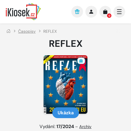
Přejít na hlavní obsah
0
Časopisy
REFLEX
REFLEX
Ukázka
Vydání:
17/2024
–
Archiv