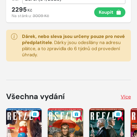
2295
Kč
Koupit
Na stánku:
3009 Kč
Dárek, nebo sleva jsou určeny pouze pro nové
předplatitele
.
Dárky jsou odesílány na adresu
plátce, a to zpravidla do 6 týdnů od provedení
úhrady.
Všechna vydání
Více