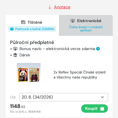
Anotace
Elektronické
Tištěné
Čtěte ihned i v mobilní
Poštovné a balné ZDARMA
aplikaci
Půlroční předplatné
+
Bonus navíc - elektronická verze zdarma
?
+
Dárek
2x Reflex Speciál Čínské století
a Všechny naše republiky
Od:
1148
Kč
Koupit
Na stánku:
1534 Kč