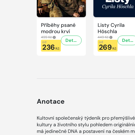
Příběhy psané
Listy Cyrila
modrou krví
Höschla
499 Kč
449 Kč
Detail
Detail
od
od
236
269
Kč
Kč
Anotace
Kultovní společenský týdeník pro přemýšlivé
kultury a životního stylu pohledem origináln
má jedinečné DNA a postavení na českém me