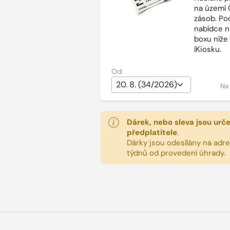
na území 
zásob. Po
nabídce n
boxu níže
íKiosku.
Od:
Na
Dárek, nebo sleva jsou urč
předplatitele
.
Dárky jsou odesílány na adres
týdnů od provedení úhrady.