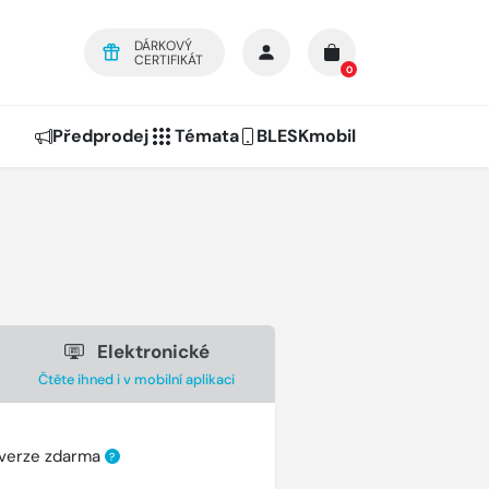
DÁRKOVÝ
CERTIFIKÁT
0
Předprodej
Témata
BLESKmobil
Elektronické
Čtěte ihned i v mobilní aplikaci
 verze zdarma
?