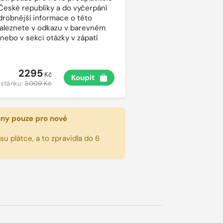
České republiky a do vyčerpání
drobnější informace o této
aleznete v odkazu v barevném
 nebo v sekci otázky v zápatí
2295
Kč
Koupit
 stánku:
3009 Kč
eny pouze pro nové
u plátce, a to zpravidla do 6