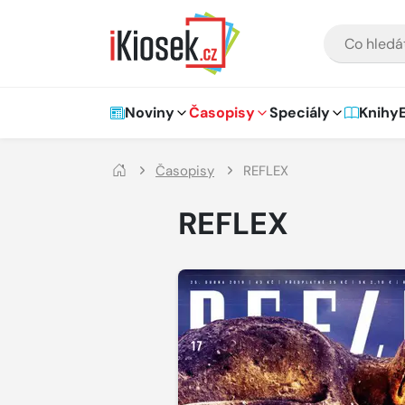
Přejít na hlavní obsah
VYHLEDÁVÁNÍ
Hlavní navigace
Noviny
Časopisy
Speciály
Knihy
Časopisy
REFLEX
REFLEX