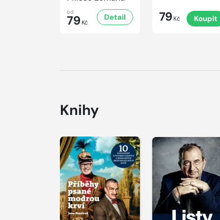
od
79
Detail
79
Koupit
Kč
Kč
Knihy