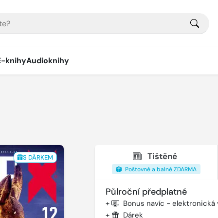
E-knihy
Audioknihy
Tištěné
S DÁRKEM
Poštovné a balné ZDARMA
Půlroční předplatné
+
Bonus navíc - elektronická
+
Dárek