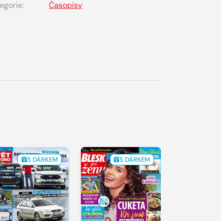
egorie:
Časopisy
S DÁRKEM
S DÁRKEM