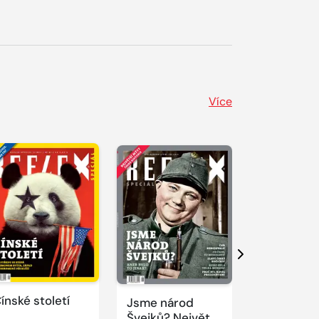
Více
Další
ínské století
Jsme národ
Novodobí
Švejků? Největší
vizionáři