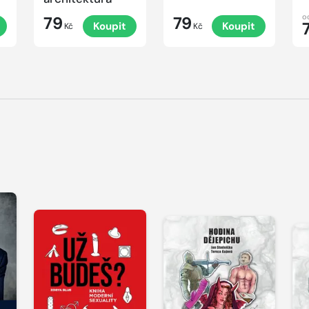
o
79
79
Koupit
Koupit
Kč
Kč