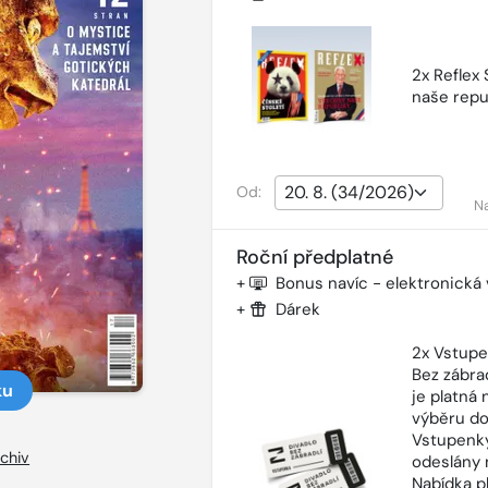
2x Reflex
naše repu
Od:
N
Roční předplatné
+
Bonus navíc - elektronická
+
Dárek
2x Vstupe
Bez zábra
ku
je platná
výběru do
Vstupenky
chiv
odeslány 
Nabídka p