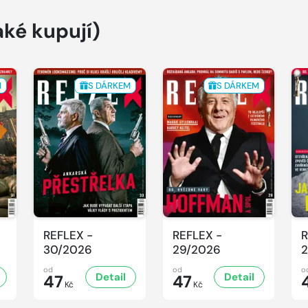
aké kupují)
M
S DÁRKEM
S DÁRKEM
REFLEX -
REFLEX -
R
30/2026
29/2026
2
od
od
o
Detail
Detail
47
47
Kč
Kč