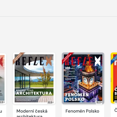
Č
u
Moderní česká
Fenomén Polsko
architektura