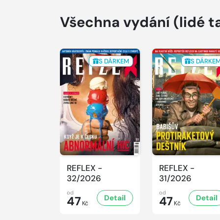
Všechna vydání
(lidé t
S DÁRKEM
S DÁRKE
REFLEX -
REFLEX -
32/2026
31/2026
od
od
Detail
Detail
47
47
Kč
Kč