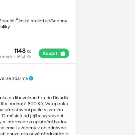
 Speciál Čínské století a Všechny
bliky
1148
Kč
Koupit
a stánku:
1534 Kč
 verze zdarma
?
nka na libovolnou hru do Divadla
dlí v hodnotě 800 Kč. Vstupenka
 na představení podle vlastního
 12 měsíců od jejího vystavení.
 a informace o uplatnění budou
na email uvedený v objednávce.
latí pouze pro nové předplatitele