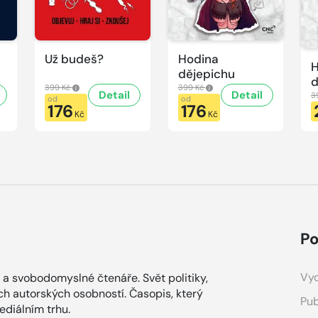
Už budeš?
Hodina
H
dějepichu
d
399 Kč
399 Kč
Detail
Detail
p
3
od
od
176
176
H
Kč
Kč
d
Po
Vyd
 a svobodomyslné čtenáře. Svět politiky,
ích autorských osobností. Časopis, který
Pub
diálním trhu.