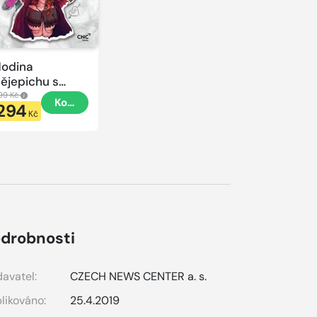
odina
ějepichu s
lacatkou
99 Kč
Koupit
294
odina
Kč
ějepichu
drobnosti
avatel:
CZECH NEWS CENTER a. s.
likováno:
25.4.2019