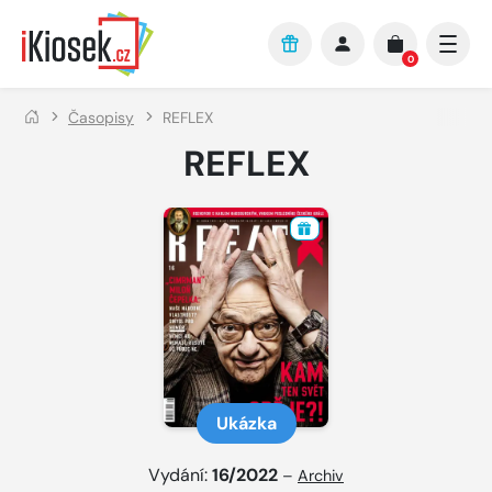
Přejít na hlavní obsah
0
Časopisy
REFLEX
REFLEX
Ukázka
Vydání:
16/2022
–
Archiv