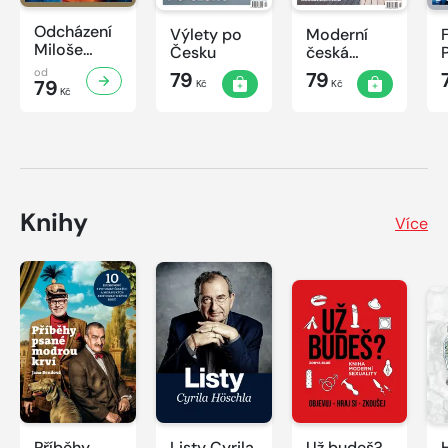
Odcházení
Výlety po
Moderní
Miloše
Česku
česká
Zemana
architektura
od
79
79
79
Kč
Kč
Kč
Knihy
Více
Příběhy
Listy Cyrila
Už budeš?