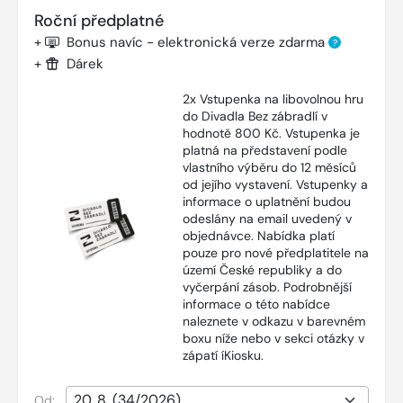
Roční předplatné
+
Bonus navíc - elektronická verze zdarma
?
+
Dárek
2x Vstupenka na libovolnou hru
do Divadla Bez zábradlí v
hodnotě 800 Kč. Vstupenka je
platná na představení podle
vlastního výběru do 12 měsíců
od jejího vystavení. Vstupenky a
informace o uplatnění budou
odeslány na email uvedený v
objednávce. Nabídka platí
pouze pro nové předplatitele na
území České republiky a do
vyčerpání zásob. Podrobnější
informace o této nabídce
naleznete v odkazu v barevném
boxu níže nebo v sekci otázky v
zápatí íKiosku.
Od: