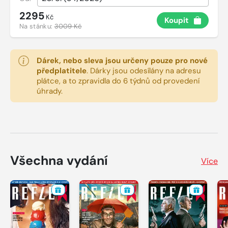
2295
Kč
Koupit
Na stánku:
3009 Kč
Dárek, nebo sleva jsou určeny pouze pro nové
předplatitele
.
Dárky jsou odesílány na adresu
plátce, a to zpravidla do 6 týdnů od provedení
úhrady.
Všechna vydání
Více