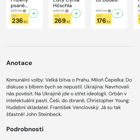
psané
Höschla
modrou
499 Kč
449 Kč
399 Kč
3
krví
od
od
od
236
269
176
Kč
Kč
Kč
Anotace
Komunální volby: Velká bitva o Prahu. Miloň Čepelka: Do
diskuse s blbem bych se nepustil. Ukrajina: Navrhovali
nás pověsit. Na Ukrajině jde o střet ideologií. Orbán v
intelektuální pasti. Češi, do zbraně. Christopher Young:
Hudební skladatel. František Venclovský: Já su tak
šťastné! John Steinbeck.
Podrobnosti