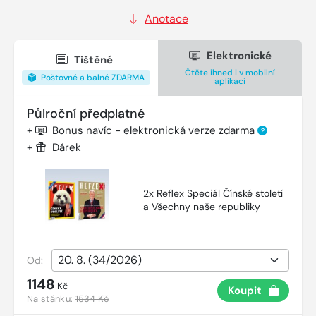
Anotace
Elektronické
Tištěné
Čtěte ihned i v mobilní
Poštovné a balné ZDARMA
aplikaci
Půlroční předplatné
+
Bonus navíc - elektronická verze zdarma
?
+
Dárek
2x Reflex Speciál Čínské století
a Všechny naše republiky
Od:
1148
Kč
Koupit
Na stánku:
1534 Kč