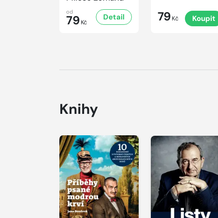
od
79
Detail
79
Koupit
Kč
Kč
Knihy