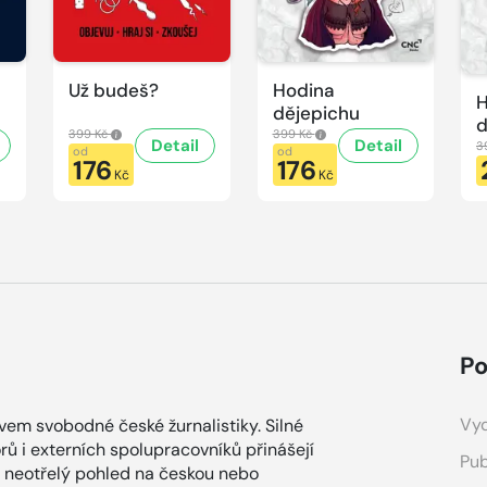
Už budeš?
Hodina
H
dějepichu
d
399 Kč
399 Kč
Detail
Detail
p
3
od
od
176
176
H
Kč
Kč
d
Po
Vyd
ovem svobodné české žurnalistiky. Silné
ů i externích spolupracovníků přinášejí
Pub
a neotřelý pohled na českou nebo