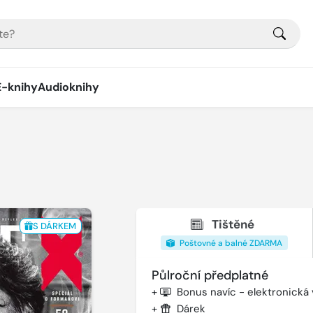
E-knihy
Audioknihy
Tištěné
S DÁRKEM
Poštovné a balné ZDARMA
Půlroční předplatné
+
Bonus navíc - elektronická
+
Dárek