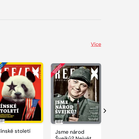
Více
Další
ínské století
Jsme národ
Novodobí
Švejků? Největší
vizionáři