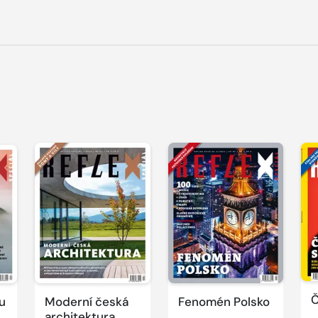
Č
u
Moderní česká
Fenomén Polsko
architektura