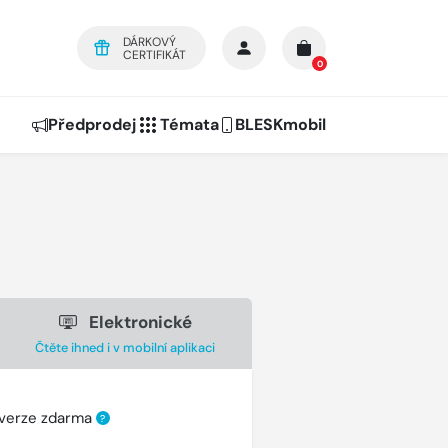
DÁRKOVÝ
CERTIFIKÁT
0
Předprodej
Témata
BLESKmobil
Elektronické
Čtěte ihned i v mobilní aplikaci
 verze zdarma
?