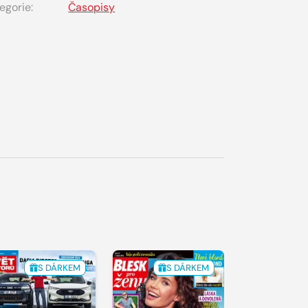
egorie:
Časopisy
S DÁRKEM
S DÁRKEM