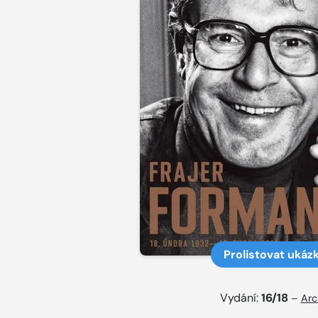
Prolistovat ukáz
Vydání:
16/18
–
Arc