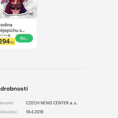
odina
ějepichu s
lacatkou
99 Kč
Koupit
294
odina
Kč
ějepichu
drobnosti
avatel:
CZECH NEWS CENTER a. s.
likováno:
19.4.2018