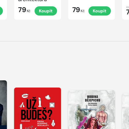
o
79
79
Koupit
Koupit
Kč
Kč