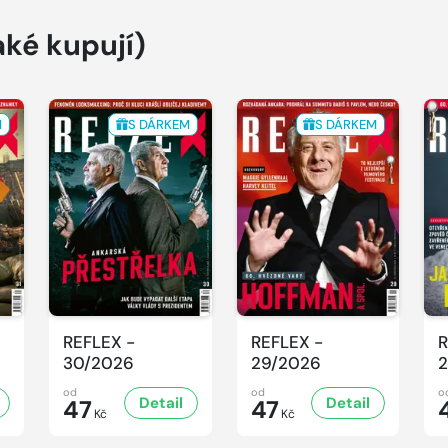
aké kupují)
M
S DÁRKEM
S DÁRKEM
REFLEX -
REFLEX -
R
30/2026
29/2026
2
od
od
o
Detail
Detail
47
47
Kč
Kč