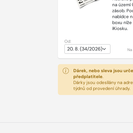
na území 
zásob. Po
nabídce n
boxu níže
íKiosku.
Od:
Na
Dárek, nebo sleva jsou urč
předplatitele
.
Dárky jsou odesílány na adres
týdnů od provedení úhrady.