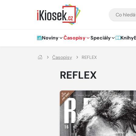
Přejít na hlavní obsah
VYHLEDÁVÁNÍ
Hlavní navigace
Noviny
Časopisy
Speciály
Knihy
Časopisy
REFLEX
REFLEX