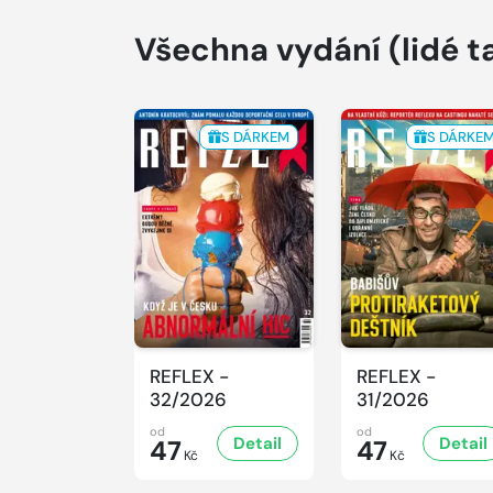
Všechna vydání
(lidé t
S DÁRKEM
S DÁRKE
REFLEX -
REFLEX -
32/2026
31/2026
od
od
Detail
Detail
47
47
Kč
Kč