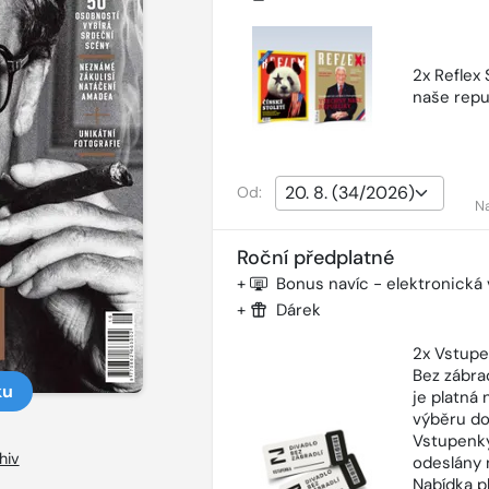
2x Reflex
naše repu
Od:
N
Roční předplatné
+
Bonus navíc - elektronická
+
Dárek
2x Vstupe
Bez zábra
ku
je platná
výběru do
Vstupenky
hiv
odeslány 
Nabídka p