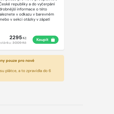
České republiky a do vyčerpání
drobnější informace o této
aleznete v odkazu v barevném
 nebo v sekci otázky v zápatí
2295
Kč
Koupit
 stánku:
3009 Kč
eny pouze pro nové
u plátce, a to zpravidla do 6