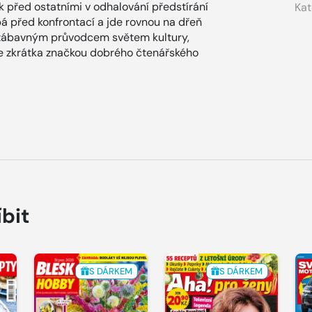
ok před ostatními v odhalování předstírání
Kat
ýbá před konfrontací a jde rovnou na dřeň
zábavným průvodcem světem kultury,
x je zkrátka značkou dobrého čtenářského
íbit
S DÁRKEM
S DÁRKEM