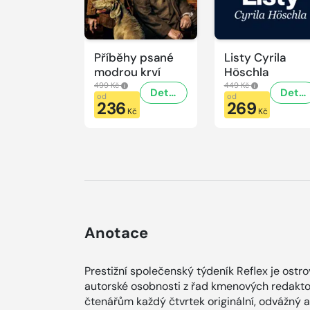
Příběhy psané
Listy Cyrila
modrou krví
Höschla
499 Kč
449 Kč
Detail
Detail
od
od
236
269
Kč
Kč
Anotace
Prestižní společenský týdeník Reflex je ostr
autorské osobnosti z řad kmenových redaktor
čtenářům každý čtvrtek originální, odvážný 