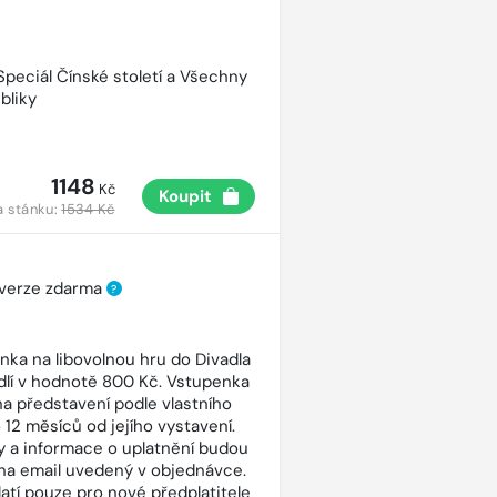
 Speciál Čínské století a Všechny
bliky
1148
Kč
Koupit
a stánku:
1534 Kč
 verze zdarma
?
nka na libovolnou hru do Divadla
dlí v hodnotě 800 Kč. Vstupenka
 na představení podle vlastního
 12 měsíců od jejího vystavení.
 a informace o uplatnění budou
na email uvedený v objednávce.
latí pouze pro nové předplatitele