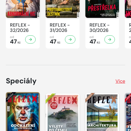
REFLEX -
REFLEX -
REFLEX -
32/2026
31/2026
30/2026
od
od
od
47
47
47
Kč
Kč
Kč
Speciály
Více