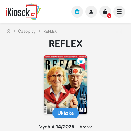
Přejít na hlavní obsah
0
Časopisy
REFLEX
REFLEX
Ukázka
Vydání:
14/2025
–
Archiv