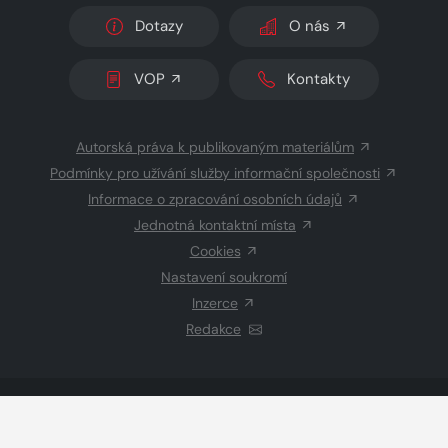
Dotazy
O nás
VOP
Kontakty
Autorská práva k publikovaným materiálům
Podmínky pro užívání služby informační společnosti
Informace o zpracování osobních údajů
Jednotná kontaktní místa
Cookies
Nastavení soukromí
Inzerce
Redakce
© 2026 Copyright
CZECH NEWS CENTER a.s.
a dodavatelé
obsahu
Vysázeno
Grand IT s.r.o.