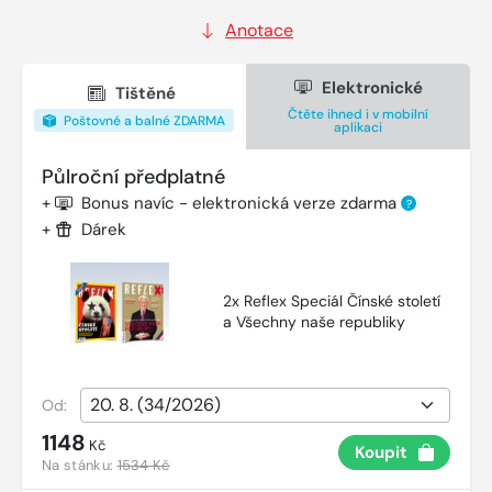
Anotace
Elektronické
Tištěné
Čtěte ihned i v mobilní
Poštovné a balné ZDARMA
aplikaci
Půlroční předplatné
+
Bonus navíc - elektronická verze zdarma
?
+
Dárek
2x Reflex Speciál Čínské století
a Všechny naše republiky
Od:
1148
Kč
Koupit
Na stánku:
1534 Kč