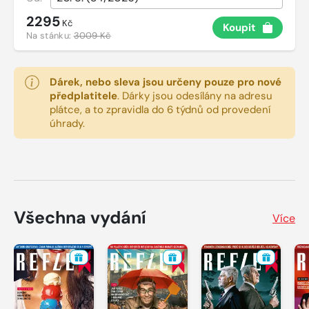
2295
Kč
Koupit
Na stánku:
3009 Kč
Dárek, nebo sleva jsou určeny pouze pro nové
předplatitele
.
Dárky jsou odesílány na adresu
plátce, a to zpravidla do 6 týdnů od provedení
úhrady.
Všechna vydání
Více