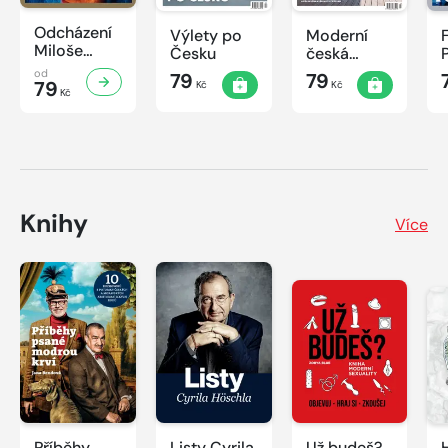
Odcházení
Výlety po
Moderní
Miloše
Česku
česká
Zemana
architektura
od
79
79
79
Kč
Kč
Kč
Knihy
Více
Příběhy
Listy Cyrila
Už budeš?