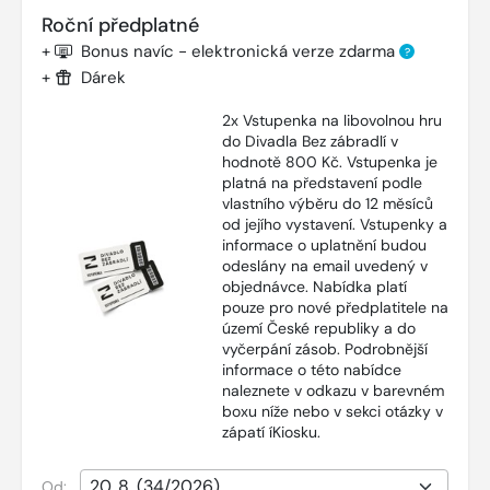
Roční předplatné
+
Bonus navíc - elektronická verze zdarma
?
+
Dárek
2x Vstupenka na libovolnou hru
do Divadla Bez zábradlí v
hodnotě 800 Kč. Vstupenka je
platná na představení podle
vlastního výběru do 12 měsíců
od jejího vystavení. Vstupenky a
informace o uplatnění budou
odeslány na email uvedený v
objednávce. Nabídka platí
pouze pro nové předplatitele na
území České republiky a do
vyčerpání zásob. Podrobnější
informace o této nabídce
naleznete v odkazu v barevném
boxu níže nebo v sekci otázky v
zápatí íKiosku.
Od: