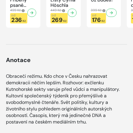
psané
Höschla
modrou
499 Kč
449 Kč
399 Kč
3
krví
od
od
od
236
269
176
Kč
Kč
Kč
Anotace
Obraceči režimu. Kdo chce v Česku nahrazovat
demokracii něčím lepším. Rozhovor: exčlenku
Kutnohorské sekty varuje před vůdci a manipulátory.
Kultovní společenský týdeník pro přemýšlivé a
svobodomyslné čtenáře. Svět politiky, kultury a
životního stylu pohledem originálních autorských
osobností. Časopis, který má jedinečné DNA a
postavení na českém mediálním trhu.