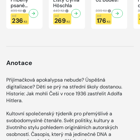
psané
Höschla
modrou
499 Kč
449 Kč
399 Kč
3
krví
od
od
od
236
269
176
Kč
Kč
Kč
Anotace
Přijímačková apokalypsa nebude? Úspěšná
digitalizace? Děti se prý na střední školy dostanou.
Historie: Jak mohli Češi v roce 1936 zastřelit Adolfa
Hitlera.
Kultovní společenský týdeník pro přemýšlivé a
svobodomyslné čtenáře. Svět politiky, kultury a
životního stylu pohledem originálních autorských
osobností. Časopis, který má jedinečné DNA a