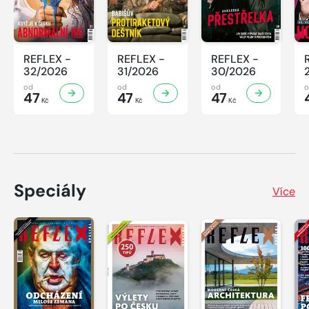
REFLEX -
REFLEX -
REFLEX -
32/2026
31/2026
30/2026
od
od
od
47
47
47
Kč
Kč
Kč
Speciály
Více