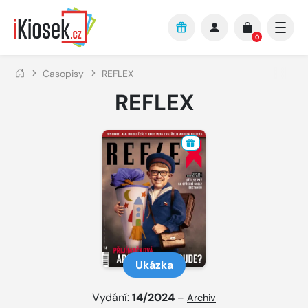
Přejít na hlavní obsah
0
Časopisy
REFLEX
REFLEX
Ukázka
Vydání:
14/2024
–
Archiv