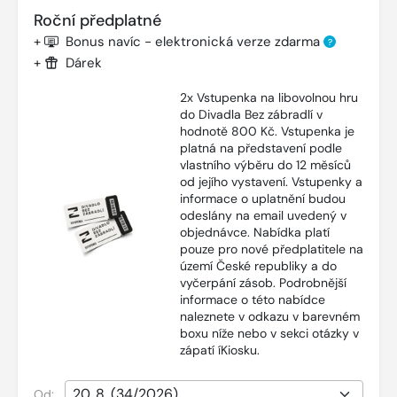
Roční předplatné
+
Bonus navíc - elektronická verze zdarma
?
+
Dárek
2x Vstupenka na libovolnou hru
do Divadla Bez zábradlí v
hodnotě 800 Kč. Vstupenka je
platná na představení podle
vlastního výběru do 12 měsíců
od jejího vystavení. Vstupenky a
informace o uplatnění budou
odeslány na email uvedený v
objednávce. Nabídka platí
pouze pro nové předplatitele na
území České republiky a do
vyčerpání zásob. Podrobnější
informace o této nabídce
naleznete v odkazu v barevném
boxu níže nebo v sekci otázky v
zápatí íKiosku.
Od: