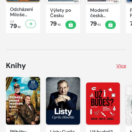
Odcházení
Výlety po
Moderní
Miloše
Česku
česká
Zemana
architektura
od
79
79
79
Kč
Kč
Kč
Knihy
Více
Příběhy
Listy Cyrila
Už budeš?