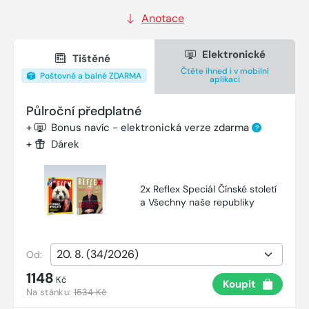
Anotace
Elektronické
Tištěné
Čtěte ihned i v mobilní
Poštovné a balné ZDARMA
aplikaci
Půlroční předplatné
+
Bonus navíc - elektronická verze zdarma
?
+
Dárek
2x Reflex Speciál Čínské století
a Všechny naše republiky
Od:
1148
Kč
Koupit
Na stánku:
1534 Kč