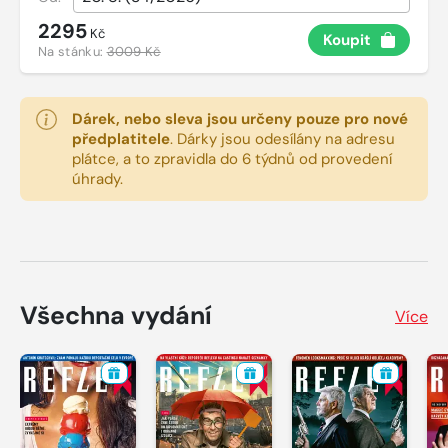
2295
Kč
Koupit
Na stánku:
3009 Kč
Dárek, nebo sleva jsou určeny pouze pro nové
předplatitele
.
Dárky jsou odesílány na adresu
plátce, a to zpravidla do 6 týdnů od provedení
úhrady.
Všechna vydání
Více