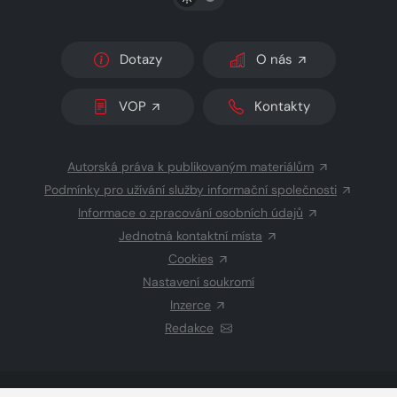
Dotazy
O nás
VOP
Kontakty
Autorská práva k publikovaným materiálům
Podmínky pro užívání služby informační společnosti
Informace o zpracování osobních údajů
Jednotná kontaktní místa
Cookies
Nastavení soukromí
Inzerce
Redakce