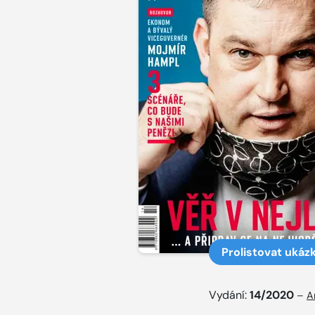
Prolistovat ukáz
Vydání:
14/2020
–
A