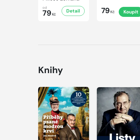
od
79
Detail
79
Koupit
Kč
Kč
Knihy