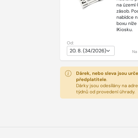
na území 
zásob. Po
nabídce n
boxu níže
íKiosku.
Od:
Na
Dárek, nebo sleva jsou urč
předplatitele
.
Dárky jsou odesílány na adres
týdnů od provedení úhrady.