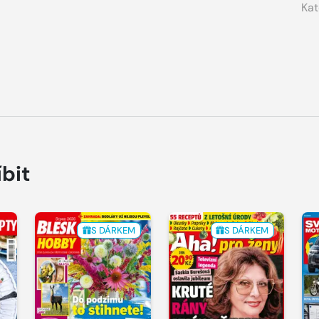
Kat
íbit
S DÁRKEM
S DÁRKEM