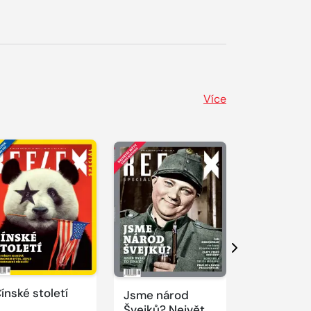
Více
Další
ínské století
Jsme národ
Novodobí
Švejků? Největší
vizionáři