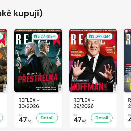
aké kupují)
M
S DÁRKEM
S DÁRKEM
REFLEX -
REFLEX -
R
30/2026
29/2026
2
od
od
o
Detail
Detail
47
47
Kč
Kč