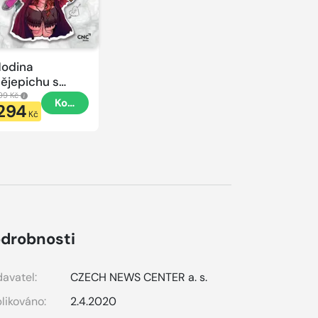
odina
ějepichu s
lacatkou
99 Kč
Koupit
294
odina
Kč
ějepichu
drobnosti
avatel:
CZECH NEWS CENTER a. s.
likováno:
2.4.2020