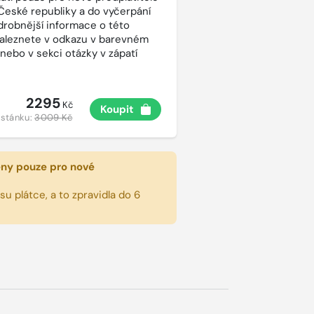
České republiky a do vyčerpání
drobnější informace o této
aleznete v odkazu v barevném
 nebo v sekci otázky v zápatí
2295
Kč
Koupit
 stánku:
3009 Kč
eny pouze pro nové
u plátce, a to zpravidla do 6