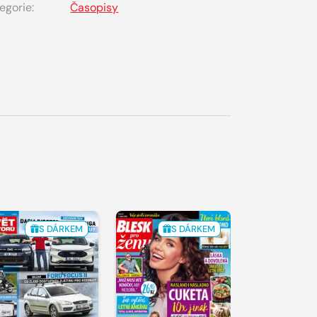
egorie:
Časopisy
S DÁRKEM
S DÁRKEM