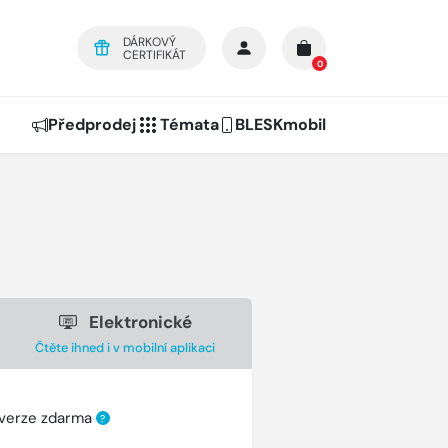
DÁRKOVÝ
CERTIFIKÁT
0
Předprodej
Témata
BLESKmobil
Elektronické
Čtěte ihned i v mobilní aplikaci
 verze zdarma
?