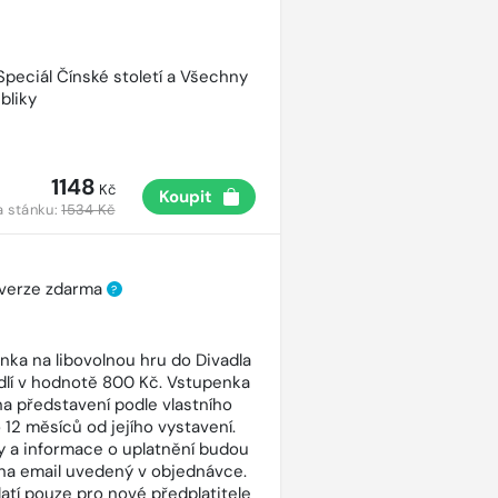
 Speciál Čínské století a Všechny
bliky
1148
Kč
Koupit
a stánku:
1534 Kč
 verze zdarma
?
nka na libovolnou hru do Divadla
dlí v hodnotě 800 Kč. Vstupenka
 na představení podle vlastního
 12 měsíců od jejího vystavení.
 a informace o uplatnění budou
na email uvedený v objednávce.
latí pouze pro nové předplatitele