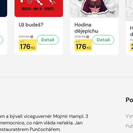
Už budeš?
Hodina
H
dějepichu
d
399 Kč
399 Kč
Detail
Detail
p
3
od
od
176
176
H
Kč
Kč
d
Po
Vyd
nom a bývalí viceguvernér Mojmír Hampl. 3
 nemocnice, co nám vláda neřekla. Jan
Pub
 restauratérem Punčochářem.