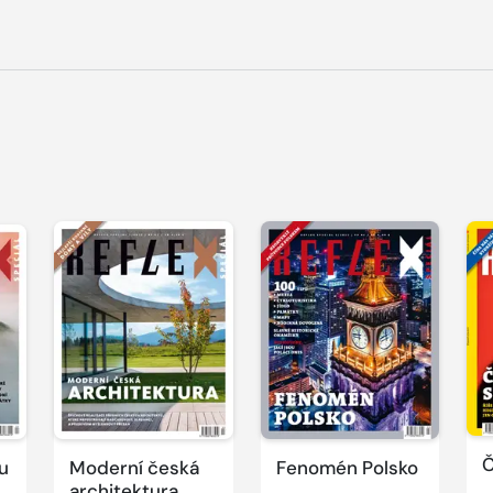
Č
u
Moderní česká
Fenomén Polsko
architektura