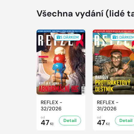
Všechna vydání
(lidé t
S DÁRKEM
S DÁRKE
REFLEX -
REFLEX -
32/2026
31/2026
od
od
Detail
Detail
47
47
Kč
Kč