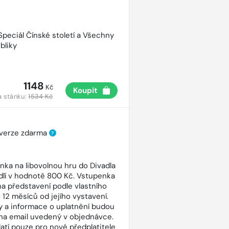
 Speciál Čínské století a Všechny
bliky
1148
Kč
Koupit
a stánku:
1534 Kč
 verze zdarma
?
nka na libovolnou hru do Divadla
dlí v hodnotě 800 Kč. Vstupenka
 na představení podle vlastního
 12 měsíců od jejího vystavení.
 a informace o uplatnění budou
na email uvedený v objednávce.
latí pouze pro nové předplatitele