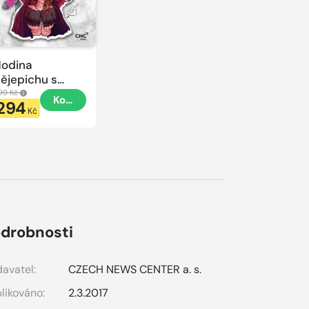
odina
ějepichu s
lacatkou
99 Kč
Koupit
294
odina
Kč
ějepichu
drobnosti
avatel:
CZECH NEWS CENTER a. s.
likováno:
2.3.2017