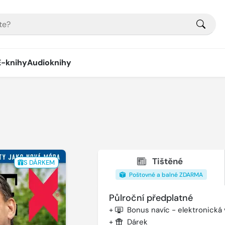
E-knihy
Audioknihy
Tištěné
S DÁRKEM
Poštovné a balné ZDARMA
Půlroční předplatné
+
Bonus navíc - elektronická
+
Dárek