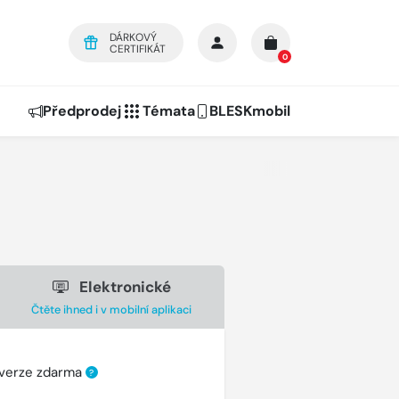
DÁRKOVÝ
CERTIFIKÁT
0
Předprodej
Témata
BLESKmobil
Elektronické
Čtěte ihned i v mobilní aplikaci
 verze zdarma
?