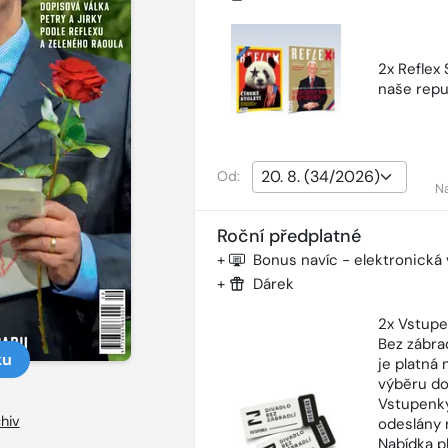
2x Reflex
naše repu
Od:
N
Roční předplatné
+
Bonus navíc - elektronická
+
Dárek
2x Vstupe
Bez zábra
ku
je platná
výběru do
Vstupenky
hiv
odeslány 
Nabídka p