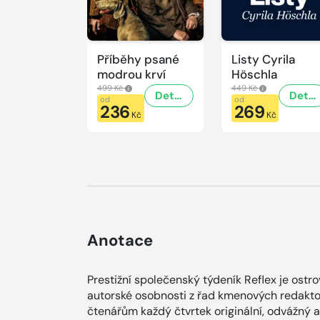
Příběhy psané
Listy Cyrila
modrou krví
Höschla
499 Kč
449 Kč
Detail
Detail
od
od
236
269
Kč
Kč
Anotace
Prestižní společenský týdeník Reflex je ostr
autorské osobnosti z řad kmenových redaktor
čtenářům každý čtvrtek originální, odvážný 