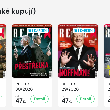
aké kupují)
M
S DÁRKEM
S DÁRKEM
REFLEX -
REFLEX -
R
30/2026
29/2026
2
od
od
o
Detail
Detail
47
47
Kč
Kč