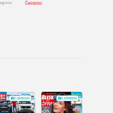
egorie:
Časopisy
S DÁRKEM
S DÁRKEM