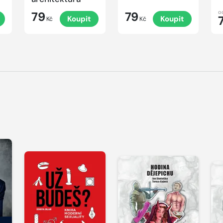
o
79
79
Koupit
Koupit
Kč
Kč