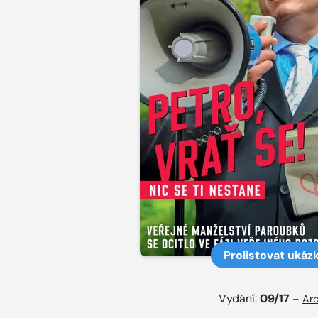
Prolistovat ukáz
Vydání:
09/17
–
Arc