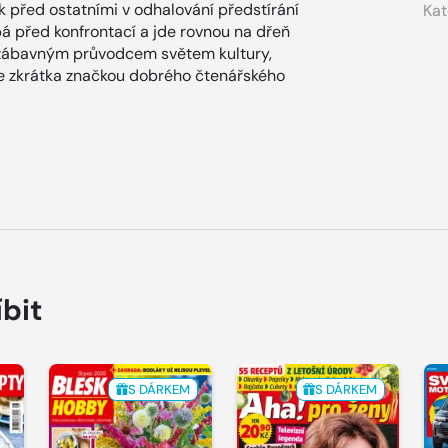
ok před ostatními v odhalování předstírání
Kat
ýbá před konfrontací a jde rovnou na dřeň
zábavným průvodcem světem kultury,
x je zkrátka značkou dobrého čtenářského
íbit
S DÁRKEM
S DÁRKEM