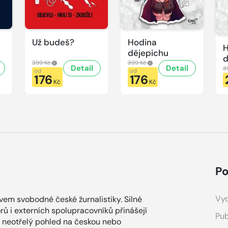
Už budeš?
Hodina
H
dějepichu
d
399 Kč
399 Kč
Detail
Detail
p
3
od
od
176
176
H
Kč
Kč
d
Po
Vyd
ovem svobodné české žurnalistiky. Silné
ů i externích spolupracovníků přinášejí
Pub
a neotřelý pohled na českou nebo