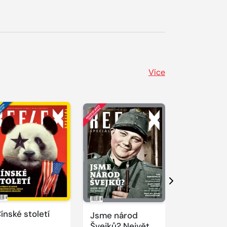
Více
Další
ínské století
Jsme národ
Novodobí
Švejků? Největší
vizionáři