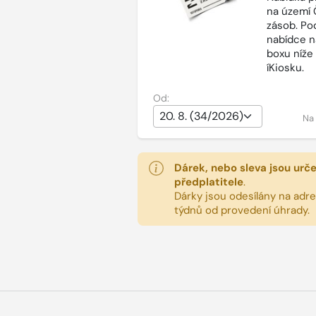
na území 
zásob. Po
nabídce n
boxu níže
íKiosku.
Od:
Na
Dárek, nebo sleva jsou urč
předplatitele
.
Dárky jsou odesílány na adres
týdnů od provedení úhrady.