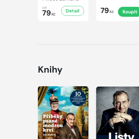
od
79
Detail
79
Koupit
Kč
Kč
Knihy