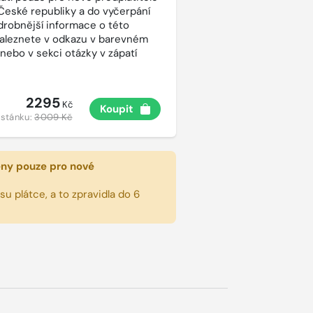
České republiky a do vyčerpání
drobnější informace o této
aleznete v odkazu v barevném
 nebo v sekci otázky v zápatí
2295
Kč
Koupit
 stánku:
3009 Kč
eny pouze pro nové
u plátce, a to zpravidla do 6