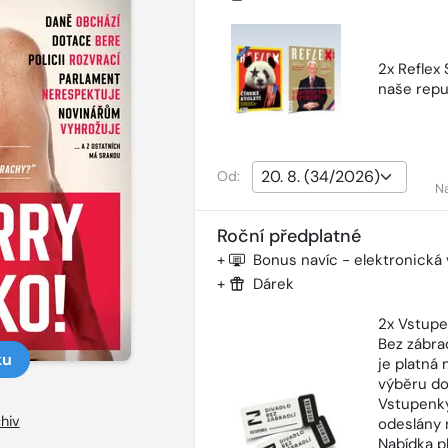
2x Reflex
naše repu
Od:
N
Roční předplatné
+
Bonus navíc - elektronická
+
Dárek
2x Vstupe
Bez zábra
ku
je platná
výběru do
Vstupenky
hiv
odeslány 
Nabídka p