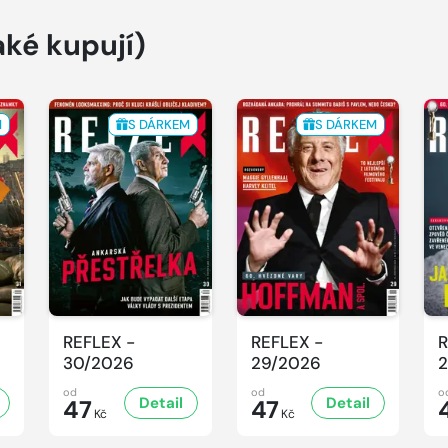
aké kupují)
M
S DÁRKEM
S DÁRKEM
REFLEX -
REFLEX -
R
30/2026
29/2026
2
od
od
o
Detail
Detail
47
47
Kč
Kč