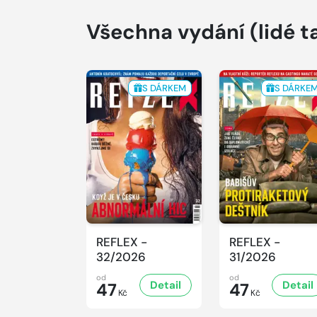
Všechna vydání
(lidé t
S DÁRKEM
S DÁRKE
REFLEX -
REFLEX -
32/2026
31/2026
od
od
Detail
Detail
47
47
Kč
Kč