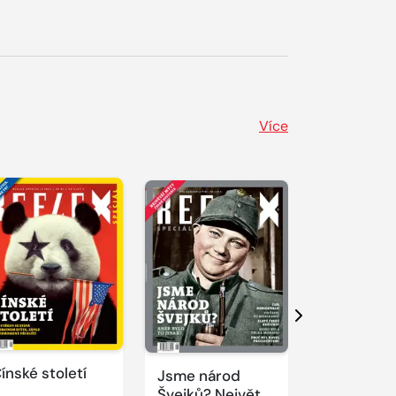
Více
Další
ínské století
Jsme národ
Novodobí
Švejků? Největší
vizionáři