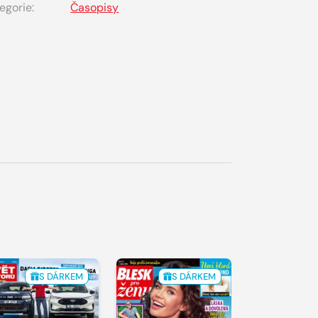
egorie:
Časopisy
S DÁRKEM
S DÁRKEM