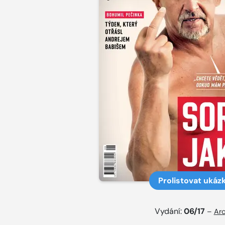
Prolistovat ukáz
Vydání:
06/17
–
Arc