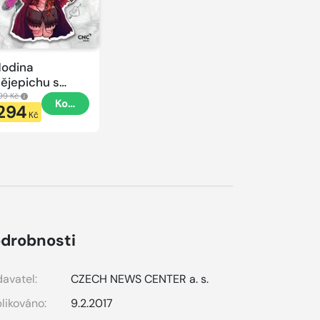
odina
ějepichu s
lacatkou
99 Kč
Koupit
294
odina
Kč
ějepichu
drobnosti
avatel:
CZECH NEWS CENTER a. s.
likováno:
9.2.2017