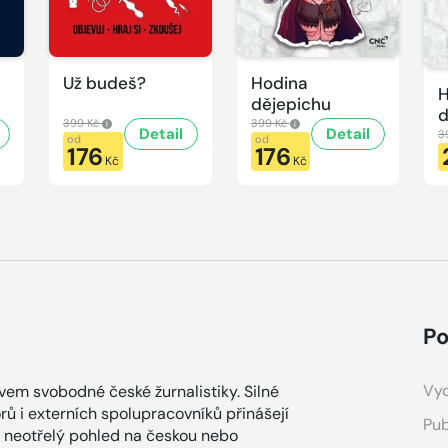
Už budeš?
Hodina
H
dějepichu
d
399 Kč
399 Kč
Detail
Detail
p
3
od
od
176
176
H
Kč
Kč
d
Po
Vyd
ovem svobodné české žurnalistiky. Silné
ů i externích spolupracovníků přinášejí
Pub
a neotřelý pohled na českou nebo