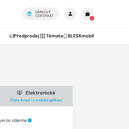
DÁRKOVÝ
CERTIFIKÁT
0
Předprodej
Témata
BLESKmobil
Elektronické
Čtěte ihned i v mobilní aplikaci
 verze zdarma
?