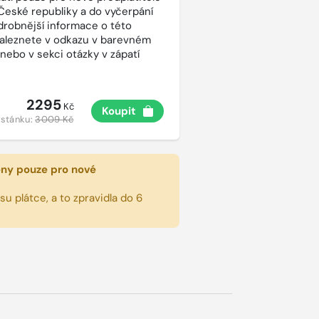
České republiky a do vyčerpání
drobnější informace o této
aleznete v odkazu v barevném
 nebo v sekci otázky v zápatí
2295
Kč
Koupit
 stánku:
3009 Kč
eny pouze pro nové
u plátce, a to zpravidla do 6