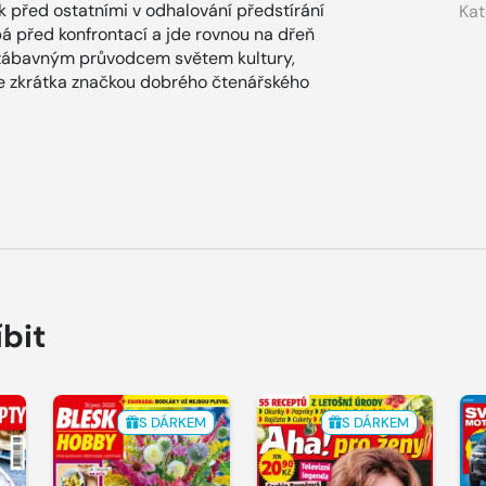
ok před ostatními v odhalování předstírání
Kat
ýbá před konfrontací a jde rovnou na dřeň
zábavným průvodcem světem kultury,
x je zkrátka značkou dobrého čtenářského
íbit
S DÁRKEM
S DÁRKEM