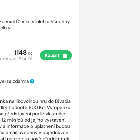
 Speciál Čínské století a Všechny
bliky
1148
Kč
Koupit
a stánku:
1534 Kč
 verze zdarma
?
nka na libovolnou hru do Divadla
dlí v hodnotě 800 Kč. Vstupenka
 na představení podle vlastního
 12 měsíců od jejího vystavení.
 a informace o uplatnění budou
na email uvedený v objednávce.
latí pouze pro nové předplatitele