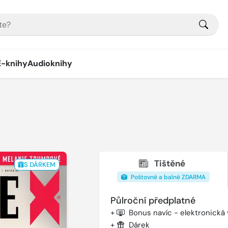
E-knihy
Audioknihy
Tištěné
S DÁRKEM
Poštovné a balné ZDARMA
Půlroční předplatné
+
Bonus navíc - elektronická
+
Dárek