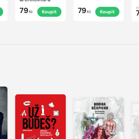
o
79
79
Koupit
Koupit
Kč
Kč