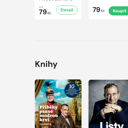
od
79
Detail
79
Koupit
Kč
Kč
Knihy