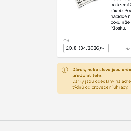
na území 
zásob. Po
nabídce n
boxu níže
íKiosku.
Od:
Na
Dárek, nebo sleva jsou urč
předplatitele
.
Dárky jsou odesílány na adres
týdnů od provedení úhrady.