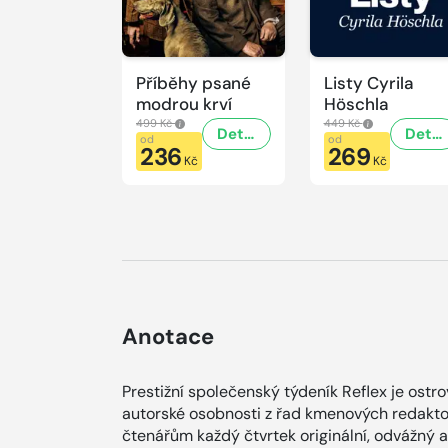
Příběhy psané
Listy Cyrila
modrou krví
Höschla
499 Kč
449 Kč
Detail
Detail
od
od
236
269
Kč
Kč
Anotace
Prestižní společenský týdeník Reflex je ostr
autorské osobnosti z řad kmenových redaktor
čtenářům každý čtvrtek originální, odvážný 