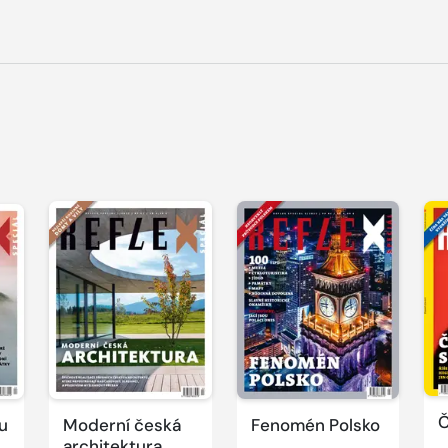
Č
u
Moderní česká
Fenomén Polsko
architektura