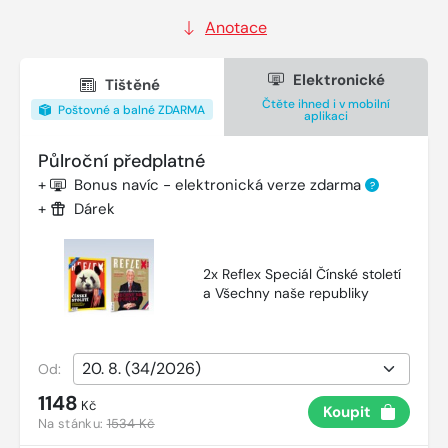
Anotace
Elektronické
Tištěné
Čtěte ihned i v mobilní
Poštovné a balné ZDARMA
aplikaci
Půlroční předplatné
+
Bonus navíc - elektronická verze zdarma
?
+
Dárek
2x Reflex Speciál Čínské století
a Všechny naše republiky
Od:
1148
Kč
Koupit
Na stánku:
1534 Kč