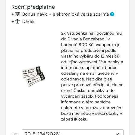
Roční předplatné
+
Bonus navíc - elektronická verze zdarma
?
+
Dárek
2x Vstupenka na libovolnou hru
do Divadla Bez zábradlí v
hodnotě 800 Kč. Vstupenka je
platná na představení podle
vlastního výběru do 12 měsíců
od jejího vystavení. Vstupenky a
informace o uplatnění budou
odeslány na email uvedený v
objednávce. Nabídka platí
pouze pro nové předplatitele na
území České republiky a do
vyčerpání zásob. Podrobnější
informace o této nabídce
naleznete v odkazu v barevném
boxu níže nebo v sekci otázky v
zápatí íKiosku.
Od: