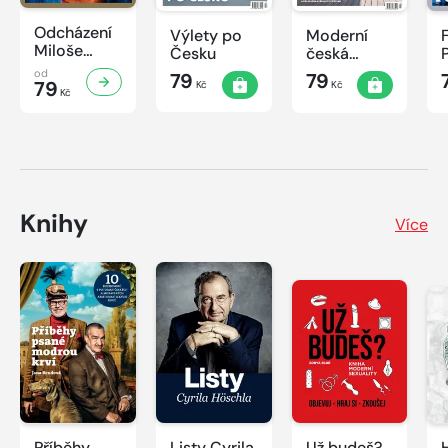
Odcházení
Výlety po
Moderní
Miloše
Česku
česká
Zemana
architektura
od
79
79
79
Kč
Kč
Kč
Knihy
Více
Příběhy
Listy Cyrila
Už budeš?