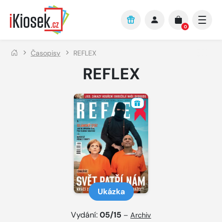
Přejít na hlavní obsah
0
Časopisy
REFLEX
REFLEX
Ukázka
Vydání:
05/15
–
Archiv