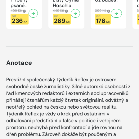
psané
Höschla
modrou
499 Kč
449 Kč
399 Kč
3
krví
od
od
od
236
269
176
Kč
Kč
Kč
Anotace
Prestižní společenský týdeník Reflex je ostrovem
svobodné české žurnalistiky. Silné autorské osobnosti z
řad kmenových redaktorů i externích spolupracovníků
přinášejí čtenářům každý čtvrtek originální, odvážný a
neotřelý pohled na českou nebo světovou realitu.
Týdeník Reflex je vždy o krok před ostatními v
odhalování předstírání a falše v politice i veřejném
prostoru, neuhýbá před konfrontací a jde rovnou na
dřeň problému. Zároveň dokáže být poučeným a