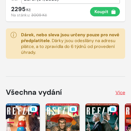
2295
Kč
Koupit
Na stánku:
3009 Kč
Dárek, nebo sleva jsou určeny pouze pro nové
předplatitele
.
Dárky jsou odesílány na adresu
plátce, a to zpravidla do 6 týdnů od provedení
úhrady.
Všechna vydání
Více