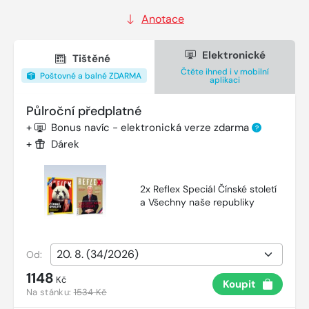
Anotace
Elektronické
Tištěné
Čtěte ihned i v mobilní
Poštovné a balné ZDARMA
aplikaci
Půlroční předplatné
+
Bonus navíc - elektronická verze zdarma
?
+
Dárek
2x Reflex Speciál Čínské století
a Všechny naše republiky
Od:
1148
Kč
Koupit
Na stánku:
1534 Kč