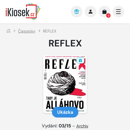
Přejít na hlavní obsah
0
Časopisy
REFLEX
REFLEX
Ukázka
Vydání:
03/15
–
Archiv