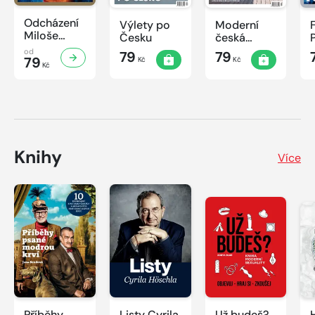
Odcházení
Výlety po
Moderní
Miloše
Česku
česká
Zemana
architektura
od
79
79
79
Kč
Kč
Kč
Knihy
Více
Příběhy
Listy Cyrila
Už budeš?