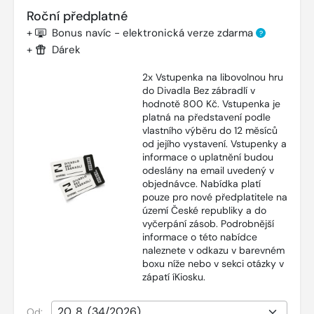
Roční předplatné
+
Bonus navíc - elektronická verze zdarma
?
+
Dárek
2x Vstupenka na libovolnou hru
do Divadla Bez zábradlí v
hodnotě 800 Kč. Vstupenka je
platná na představení podle
vlastního výběru do 12 měsíců
od jejího vystavení. Vstupenky a
informace o uplatnění budou
odeslány na email uvedený v
objednávce. Nabídka platí
pouze pro nové předplatitele na
území České republiky a do
vyčerpání zásob. Podrobnější
informace o této nabídce
naleznete v odkazu v barevném
boxu níže nebo v sekci otázky v
zápatí íKiosku.
Od: