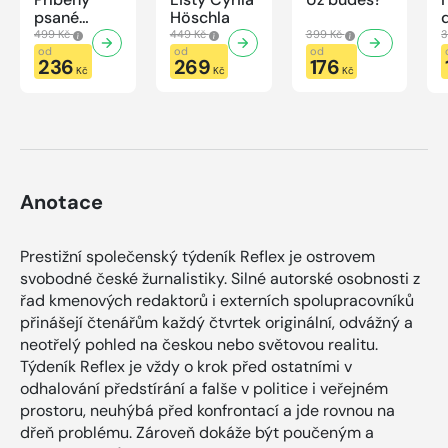
psané
Höschla
modrou
499 Kč
449 Kč
399 Kč
3
krví
od
od
od
236
269
176
Kč
Kč
Kč
Anotace
Prestižní společenský týdeník Reflex je ostrovem
svobodné české žurnalistiky. Silné autorské osobnosti z
řad kmenových redaktorů i externích spolupracovníků
přinášejí čtenářům každý čtvrtek originální, odvážný a
neotřelý pohled na českou nebo světovou realitu.
Týdeník Reflex je vždy o krok před ostatními v
odhalování předstírání a falše v politice i veřejném
prostoru, neuhýbá před konfrontací a jde rovnou na
dřeň problému. Zároveň dokáže být poučeným a