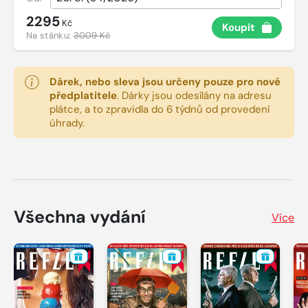
2295
Kč
Koupit
Na stánku:
3009 Kč
Dárek, nebo sleva jsou určeny pouze pro nové
předplatitele
.
Dárky jsou odesílány na adresu
plátce, a to zpravidla do 6 týdnů od provedení
úhrady.
Všechna vydání
Více