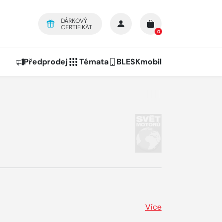
DÁRKOVÝ
CERTIFIKÁT
0
Předprodej
Témata
BLESKmobil
Více