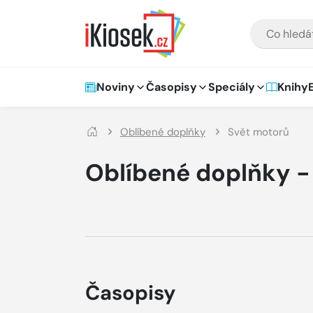
Přejít na hlavní obsah
VYHLEDÁVÁNÍ
Hlavní navigace
Noviny
Časopisy
Speciály
Knihy
Oblíbené doplňky
Svět motorů
Oblíbené doplňky -
Časopisy