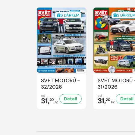
S DÁRKEM
S DÁRKE
SVĚT MOTORŮ -
SVĚT MOTORŮ 
32/2026
31/2026
od
od
Detail
Detail
31,
31,
20
20
Kč
Kč