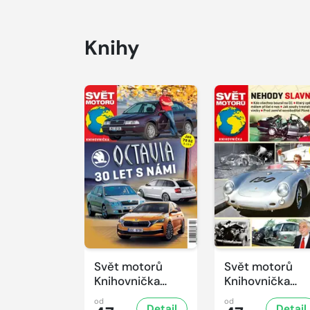
Knihy
Svět motorů
Svět motorů
Knihovnička
Knihovnička
2/2026
1/2026
od
od
Detail
Detail