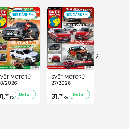
S DÁRKEM
S DÁRKEM
S 
Další
VĚT MOTORŮ -
SVĚT MOTORŮ -
SVĚT MOT
8/2026
27/2026
26/2026
d
od
od
Detail
Detail
D
1,
31,
31,
20
20
20
Kč
Kč
Kč