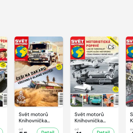
Svět motorů
Svět motorů
S
Knihovnička
Knihovnička
K
4/2025
3/2025
2
od
od
o
Detail
Detail