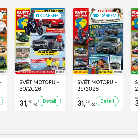
M
S DÁRKEM
S DÁRKEM
-
SVĚT MOTORŮ -
SVĚT MOTORŮ -
S
30/2026
29/2026
2
od
od
o
Detail
Detail
31,
31,
3
20
20
Kč
Kč