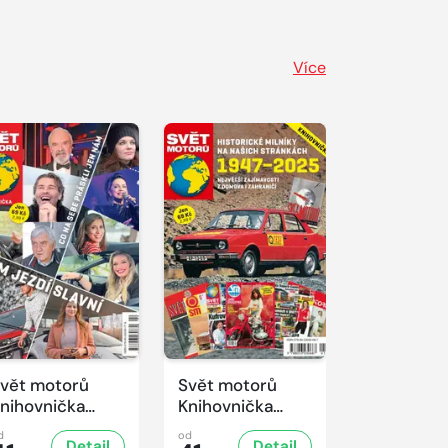
Více
vět motorů
Svět motorů
nihovnička
Knihovnička
/2025
1/2025
d
od
Detail
Detail