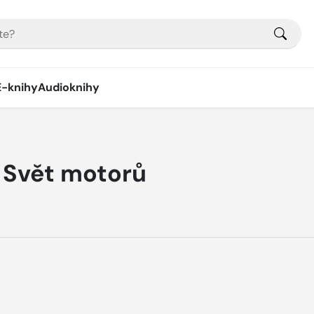
E-knihy
Audioknihy
 Svět motorů