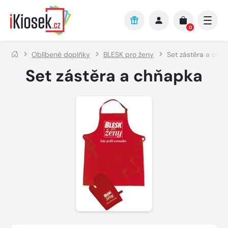
Přejít na hlavní obsah
0
Oblíbené doplňky
BLESK pro ženy
Set zástěra a chň
Set zástěra a chňapka