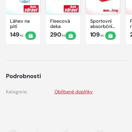
Láhev na
Fleecová
Sportovní
pití
deka
absorbční
ručník
149
290
109
Kč
Kč
Kč
Podrobnosti
Kategorie:
Oblíbené doplňky