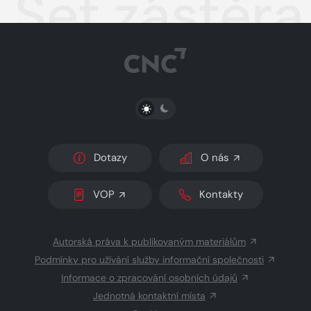
Set zástěr
PŘEPNOUT SVĚTLÝ/TMAVÝ REŽIM
Dotazy
O nás
VOP
Kontakty
Autorská práva k publikovaným materiálům
Podmínky pro užívání služby informační společnosti
Informace o zpracování osobních údajů
Jednotná kontaktní místa