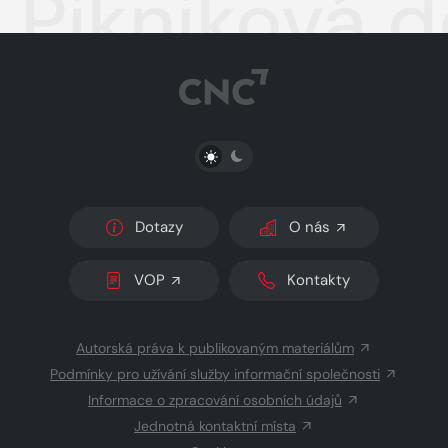
Pikniková 
PŘEPNOUT SVĚTLÝ/TMAVÝ REŽIM
Dotazy
O nás
VOP
Kontakty
Autorská práva k publikovaným materiálům
Podmínky pro užívání služby informační společnosti
Informace o zpracování osobních údajů
Jednotná kontaktní místa